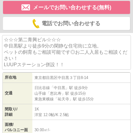
メールでお問い合わせする(無料)
電話でお問い合わせする
☆☆☆第二青興ビル☆☆☆
中目黒駅より徒歩9分の閑静な住宅街に立地。
ペットの飼育もご相談可能です◎お二人入居もご相談くだ
さい！
LUUPステーション併設！！
所在地
東京都
目黒区
中目黒
３丁目8-14
日比谷線
「
中目黒
」駅 徒歩9分
交通
山手線
「
恵比寿
」駅 徒歩15分
東急東横線
「
祐天寺
」駅 徒歩15分
間取り/
1K
詳細
洋室 12.0帖
/
K 2.5帖
面積/
バルコニー面
30.00㎡/-