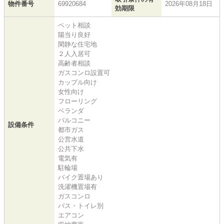
物件番号
69920684
2026年08月18日
効期限
ペット相談
陽当り良好
閑静な住宅地
２人入居可
高齢者相談
ガスコンロ設置可
カップル向け
女性向け
フローリング
ベランダ
バルコニー
設備条件
都市ガス
公営水道
公共下水
電気有
駐輪場
バイク置場あり
洗濯機置場有
ガスコンロ
バス・トイレ別
エアコン