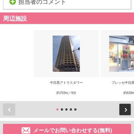
担当者のコメント
周辺施設
中目黒アトラスタワー
プレッセ中目黒店
約703m／9分
約639
前
メールでお問い合わせする(無料)