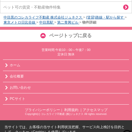
ペット可の賃貸・不動産物件特集
中目黒のコレカライフ不動産 株式会社ジュネクス
>
(賃貸)路線・駅から探す
>
東京メトロ日比谷線
>
中目黒駅
>
第二青興ビル
>
物件詳細
ページトップに戻る
営業時間:午前10：00～午後7：00
定休日:無休
ホーム
会社概要
お問い合わせ
PCサイト
プライバシーポリシー
利用規約
｜アクセスマップ
｜
Copyright(c) コレカライフ不動産 (株)ジュネクス All rights reserved.
当サイトでは、お客様の当サイト利用状況把握、サービス向上検討を目的と