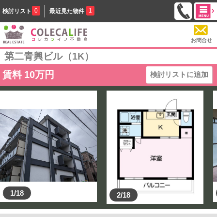
0
1
検討リスト
最近見た物件
お問合せ
第二青興ビル（1K）
賃料
10
万円
検討リストに追加
1/18
2/18