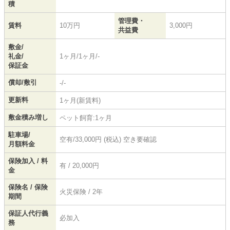
積
管理費・
賃料
10万円
3,000円
共益費
敷金/
礼金/
1ヶ月/1ヶ月/-
保証金
償却/敷引
-/-
更新料
1ヶ月(新賃料)
敷金積み増し
ペット飼育:1ヶ月
駐車場/
空有/33,000円 (税込) 空き要確認
月額料金
保険加入 / 料
有 / 20,000円
金
保険名 / 保険
火災保険 / 2年
期間
保証人代行義
必加入
務