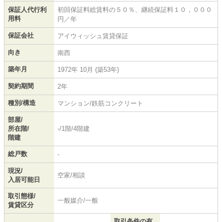
保証人代行利
初回保証料総賃料の５０％、継続保証料１０，０００
用料
円／年
保証会社
アイウィッシュ賃貸保証
向き
南西
築年月
1972年 10月 (築53年)
契約期間
2年
種別/構造
マンション/鉄筋コンクリート
部屋/
所在階/
-/1階/4階建
階建
総戸数
-
現況/
空家/相談
入居可能日
取引態様/
一般媒介/一般
賃貸区分
取引条件の有