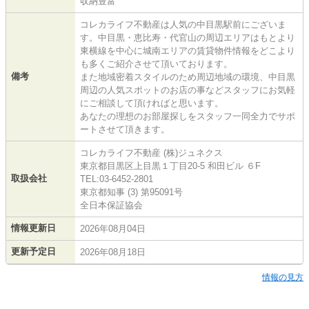
収納豊富
コレカライフ不動産は人気の中目黒駅前にございま
す。中目黒・恵比寿・代官山の周辺エリアはもとより
東横線を中心に城南エリアの賃貸物件情報をどこより
も多くご紹介させて頂いております。
備考
また地域密着スタイルのため周辺地域の環境、中目黒
周辺の人気スポットのお店の事などスタッフにお気軽
にご相談して頂ければと思います。
あなたの理想のお部屋探しをスタッフ一同全力でサポ
ートさせて頂きます。
コレカライフ不動産 (株)ジュネクス
東京都目黒区上目黒１丁目20-5 和田ビル ６F
取扱会社
TEL:03-6452-2801
東京都知事 (3) 第95091号
全日本保証協会
情報更新日
2026年08月04日
更新予定日
2026年08月18日
情報の見方