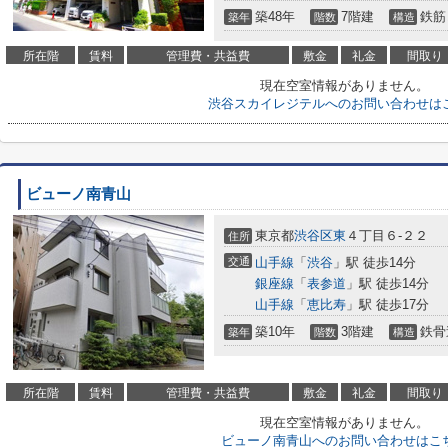
築48年
7階建
鉄筋
築年
階数
構造
所在階
賃料
管理費・共益費
敷金
礼金
間取り
現在空室情報がありません。
渋谷スカイレジテルへのお問い合わせは
ビューノ南青山
東京都
渋谷区
東
４丁目６-２２
住所
交通
山手線
「
渋谷
」駅 徒歩14分
銀座線
「
表参道
」駅 徒歩14分
山手線
「
恵比寿
」駅 徒歩17分
築10年
3階建
鉄骨
築年
階数
構造
所在階
賃料
管理費・共益費
敷金
礼金
間取り
現在空室情報がありません。
ビューノ南青山へのお問い合わせはこ