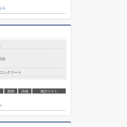
ちら
１
1分
コンクリート
面積
詳細
検討リスト
ら