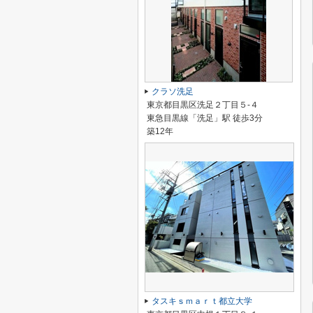
クラソ洗足
東京都目黒区洗足２丁目５-４
東急目黒線「洗足」駅 徒歩3分
築12年
タスキｓｍａｒｔ都立大学