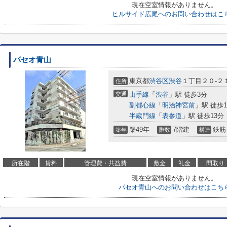
現在空室情報がありません。
ヒルサイド広尾へのお問い合わせはこ
パセオ青山
東京都
渋谷区
渋谷
１丁目２０-２
住所
交通
山手線
「
渋谷
」駅 徒歩3分
副都心線
「
明治神宮前
」駅 徒歩1
半蔵門線
「
表参道
」駅 徒歩13分
築49年
7階建
鉄筋
築年
階数
構造
所在階
賃料
管理費・共益費
敷金
礼金
間取り
現在空室情報がありません。
パセオ青山へのお問い合わせはこち