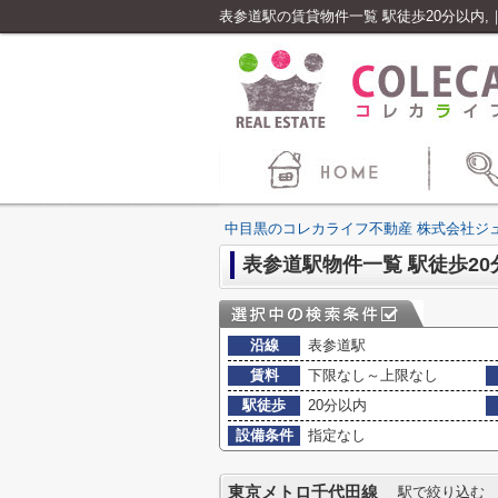
表参道駅の賃貸物件一覧 駅徒歩20分以内
中目黒のコレカライフ不動産 株式会社ジ
表参道駅物件一覧 駅徒歩20
沿線
表参道駅
賃料
下限なし～上限なし
駅徒歩
20分以内
設備条件
指定なし
東京メトロ千代田線
駅で絞り込む