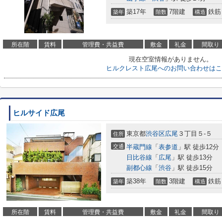
築17年
7階建
鉄筋
築年
階数
構造
所在階
賃料
管理費・共益費
敷金
礼金
間取り
現在空室情報がありません。
ヒルクレスト広尾へのお問い合わせはこ
ヒルサイド広尾
東京都
渋谷区
広尾
３丁目５-５
住所
交通
半蔵門線
「
表参道
」駅 徒歩12分
日比谷線
「
広尾
」駅 徒歩13分
副都心線
「
渋谷
」駅 徒歩15分
築38年
3階建
鉄筋
築年
階数
構造
所在階
賃料
管理費・共益費
敷金
礼金
間取り