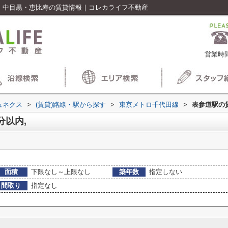
,｜中目黒・恵比寿の賃貸情報｜コレカライフ不動産
営業時間
ュネクス
>
(賃貸)路線・駅から探す
>
東京メトロ千代田線
>
表参道駅の
分以内,
面積
下限なし～上限なし
築年数
指定しない
間取り
指定なし