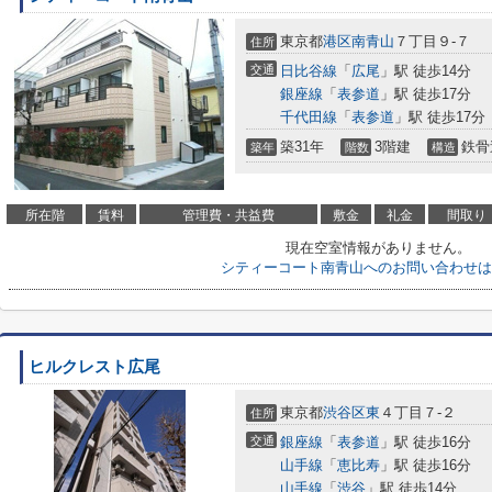
東京都
港区
南青山
７丁目９-７
住所
交通
日比谷線
「
広尾
」駅 徒歩14分
銀座線
「
表参道
」駅 徒歩17分
千代田線
「
表参道
」駅 徒歩17分
築31年
3階建
鉄骨
築年
階数
構造
所在階
賃料
管理費・共益費
敷金
礼金
間取り
現在空室情報がありません。
シティーコート南青山へのお問い合わせは
ヒルクレスト広尾
東京都
渋谷区
東
４丁目７-２
住所
交通
銀座線
「
表参道
」駅 徒歩16分
山手線
「
恵比寿
」駅 徒歩16分
山手線
「
渋谷
」駅 徒歩14分