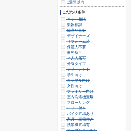
1週間以内
こだわり条件
ペット相談
楽器相談
陽当り良好
デザイナーズ
リフォーム済
保証人不要
事務所可
２人入居可
分譲タイプ
フリーレント
学生向け
カップル向け
女性向け
ファミリー向け
室内洗濯機置場
フローリング
ロフト付き
バイク置場あり
家具・家電付き
洗濯機置場有
オープンキッチン