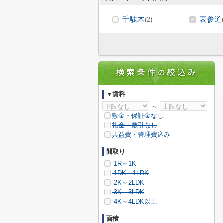
千駄木
表参道
(2)
▼賃料
～
敷金・保証金なし
礼金・敷引なし
共益費・管理費込み
間取り
1R～1K
1DK～1LDK
2K～2LDK
3K～3LDK
4K～4LDK以上
面積