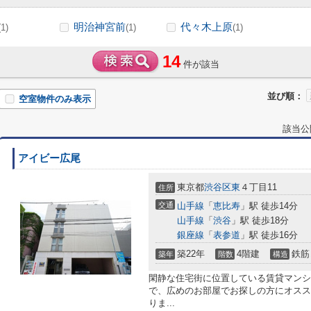
明治神宮前
代々木上原
(1)
(1)
(1)
14
件が該当
並び順：
空室物件のみ表示
該当公
アイビー広尾
東京都
渋谷区
東
４丁目11
住所
交通
山手線
「
恵比寿
」駅 徒歩14分
山手線
「
渋谷
」駅 徒歩18分
銀座線
「
表参道
」駅 徒歩16分
築22年
4階建
鉄筋
築年
階数
構造
閑静な住宅街に位置している賃貸マンショ
で、広めのお部屋でお探しの方にオスス
りま...