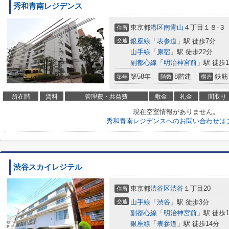
秀和青南レジデンス
東京都
港区
南青山
４丁目１８-３
住所
交通
銀座線
「
表参道
」駅 徒歩7分
山手線
「
原宿
」駅 徒歩22分
副都心線
「
明治神宮前
」駅 徒歩1
築58年
8階建
鉄筋
築年
階数
構造
所在階
賃料
管理費・共益費
敷金
礼金
間取り
現在空室情報がありません。
秀和青南レジデンスへのお問い合わせは
渋谷スカイレジテル
東京都
渋谷区
渋谷
１丁目20
住所
交通
山手線
「
渋谷
」駅 徒歩3分
副都心線
「
明治神宮前
」駅 徒歩1
銀座線
「
表参道
」駅 徒歩14分