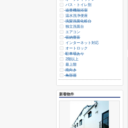
バス・トイレ別
追焚機能浴室
温水洗浄便座
洗髪洗面化粧台
独立洗面台
エアコン
収納豊富
インターネット対応
オートロック
駐車場あり
2階以上
最上階
南向き
角部屋
新着物件