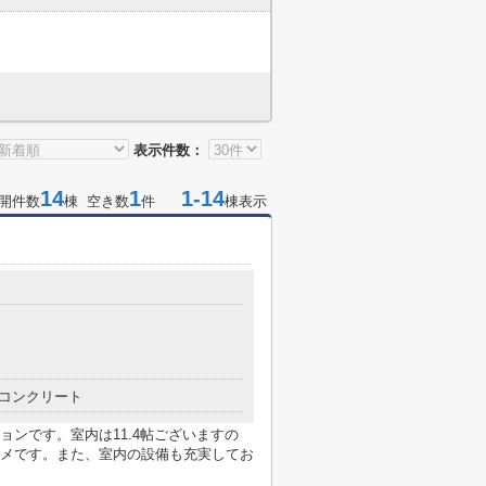
表示件数：
14
1
1-14
開件数
棟 空き数
件
棟表示
コンクリート
ンです。室内は11.4帖ございますの
メです。また、室内の設備も充実してお