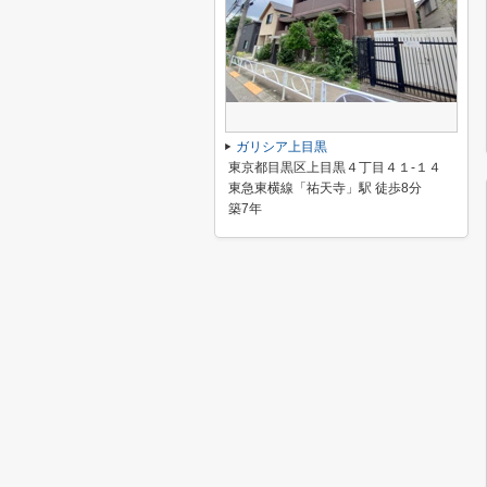
ガリシア上目黒
東京都目黒区上目黒４丁目４１-１４
東急東横線「祐天寺」駅 徒歩8分
築7年