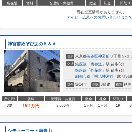
所在階
賃料
管理費・共益費
敷金
礼金
間取り
現在空室情報がありません。
アイビー広尾へのお問い合わせはこち
神宮前めぞぴあのＫ＆Ａ
東京都
渋谷区
神宮前
３丁目５-２
住所
交通
銀座線
「
表参道
」駅 徒歩6分
銀座線
「
外苑前
」駅 徒歩7分
副都心線
「
明治神宮前
」駅 徒歩
築14年
3階建
鉄筋
築年
階数
構造
所在階
賃料
管理費・共益費
敷金
礼金
間取り
15.2
万円
3階
3,000円
1ヶ月
1ヶ月
1R
3
シティーコート南青山