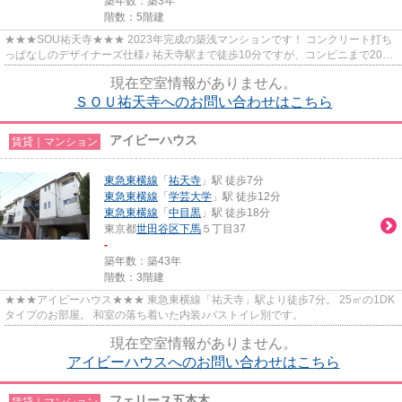
築年数：築3年
階数：5階建
★★★SOU祐天寺★★★ 2023年完成の築浅マンションです！ コンクリート打ち
っぱなしのデザイナーズ仕様♪ 祐天寺駅まで徒歩10分ですが、コンビニまで20
秒！24時間営業のローソンストアまで徒...
現在空室情報がありません。
ＳＯＵ祐天寺へのお問い合わせはこちら
アイビーハウス
賃貸｜マンション
東急東横線
「
祐天寺
」駅 徒歩7分
東急東横線
「
学芸大学
」駅 徒歩12分
東急東横線
「
中目黒
」駅 徒歩18分
東京都
世田谷区
下馬
５丁目37
-
築年数：築43年
階数：3階建
★★★アイビーハウス★★★ 東急東横線「祐天寺」駅より徒歩7分。 25㎡の1DK
タイプのお部屋。 和室の落ち着いた内装♪バストイレ別です。
現在空室情報がありません。
アイビーハウスへのお問い合わせはこちら
フェリース五本木
賃貸｜マンション