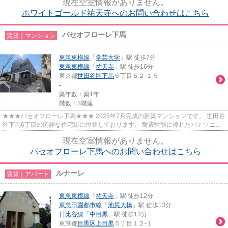
現在空室情報がありません。
ホワイトゴールド祐天寺へのお問い合わせはこちら
パセオフローレ下馬
賃貸｜マンション
東急東横線
「
学芸大学
」駅 徒歩7分
東急東横線
「
祐天寺
」駅 徒歩16分
東京都
世田谷区
下馬
６丁目５２-１５
-
築年数：築1年
階数：3階建
★★★パセオフローレ下馬★★★ 2025年7月完成の新築マンションです。 世田谷
区下馬6丁目の閑静な住宅街に位置しております。 耐震性能に優れたパナソニッ
クのユアメゾンシリーズ。 白を基...
現在空室情報がありません。
パセオフローレ下馬へのお問い合わせはこちら
ルナーレ
賃貸｜アパート
東急東横線
「
祐天寺
」駅 徒歩12分
東急田園都市線
「
池尻大橋
」駅 徒歩13分
日比谷線
「
中目黒
」駅 徒歩13分
東京都
目黒区
上目黒
５丁目１２-１