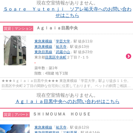
現在空室情報がありません。
Ｓｏａｒｅ Ｙｕｔｅｎｊｉ ソアレ祐天寺へのお問い合わ
せはこちら
Ａｇｌａｉａ目黒中央
賃貸｜マンション
東急東横線
「
学芸大学
」駅 徒歩11分
東急東横線
「
祐天寺
」駅 徒歩13分
東急目黒線
「
武蔵小山
」駅 徒歩23分
東京都
目黒区
中央町
２丁目７-１５
-
築年数：築1年
階数：4階建 地下1階
★★★Ａｇｌａｉａ目黒中央★★★ 東急東横線「学芸大学」駅より徒歩１１分。
目黒区中央町２丁目の閑静な住宅街に位置しております。 ペットの飼育ご相談可
能♪ ２０２４年完成の築浅マンシ...
現在空室情報がありません。
Ａｇｌａｉａ目黒中央へのお問い合わせはこちら
ＳＨＩＭＯＵＭＡ ＨＯＵＳＥ
賃貸｜アパート
東急東横線
「
祐天寺
」駅 徒歩12分
東急田園都市線
「
三軒茶屋
」駅 徒歩14分