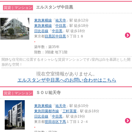
エルスタンザ中目黒
賃貸｜マンション
東急東横線
「
祐天寺
」駅 徒歩12分
東急東横線
「
中目黒
」駅 徒歩18分
日比谷線
「
中目黒
」駅 徒歩18分
東京都
目黒区
中目黒
５丁目１８
-
築年数：築35年
階数：3階建 地下1階
閑静な住宅街に位置するオシャレな賃貸マンションです♪室内は白を基調とした開
放的な空間！
現在空室情報がありません。
エルスタンザ中目黒へのお問い合わせはこちら
ＳＯＵ祐天寺
賃貸｜マンション
東急東横線
「
祐天寺
」駅 徒歩10分
東急田園都市線
「
三軒茶屋
」駅 徒歩18分
日比谷線
「
中目黒
」駅 徒歩19分
東京都
世田谷区
下馬
１丁目１２-４
-