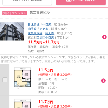
第二青興ビル
賃貸｜マンション
日比谷線
「
中目黒
」駅 徒歩9分
山手線
「
恵比寿
」駅 徒歩15分
東急東横線
「
祐天寺
」駅 徒歩15分
東京都
目黒区
中目黒
３丁目8-14
11.5
11.7
万円～
万円
築年数：築53年 ｜募集中：
2室
階数：4階建
閑静な住宅街に位置している賃貸マンションです。大きなベランダがあり、各お
部屋に窓がついておりますので、風通しの良いお部屋になっております。
11.5
万
円
(管理費・共益費 3,000円)
敷：1ヶ月｜礼：1ヶ月
所在階：1階
間取り：1LDK
面積：30.00㎡
11.7
万
円
(管理費・共益費 3,000円)