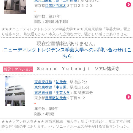
東急田園都市線
「
三軒茶屋
」駅 徒歩27分
東京都
目黒区
五本木
３丁目２５-２０
-
築年数：築17年
階数：3階建 地下1階
★★★ニューディレクトレジデンス学芸大学★★★ 東急東横線「学芸大学」駅よ
り徒歩６分。 駒沢通りから１本入った立地なので、騒がしい感じはありません。
ペット飼育ご相談可能♪
現在空室情報がありません。
ニューディレクトレジデンス学芸大学へのお問い合わせはこ
ちら
Ｓｏａｒｅ Ｙｕｔｅｎｊｉ ソアレ祐天寺
賃貸｜マンション
東急東横線
「
祐天寺
」駅 徒歩2分
東急東横線
「
中目黒
」駅 徒歩15分
東急東横線
「
学芸大学
」駅 徒歩15分
東京都
目黒区
祐天寺
２丁目８-２
-
築年数：築9年
階数：4階建
★★★ソアレ祐天寺★★★ 東急東横線「祐天寺」駅より徒歩2分！ 駅近ですが閑
静な住宅街の中にあります。 パナソニックホームズが手がける賃貸マンション♪
ハウスメーカー施工でグレード感...