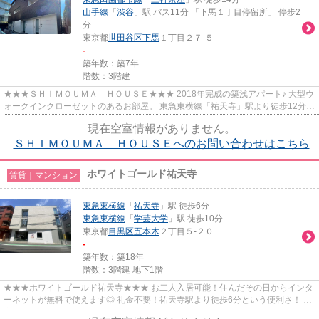
山手線
「
渋谷
」駅 バス11分 「下馬１丁目停留所」 停歩2
分
東京都
世田谷区
下馬
１丁目２７-５
-
築年数：築7年
階数：3階建
★★★ＳＨＩＭＯＵＭＡ ＨＯＵＳＥ★★★ 2018年完成の築浅アパート♪ 大型ウ
ォークインクローゼットのあるお部屋。 東急東横線「祐天寺」駅より徒歩12分と
少し距離がありますが、近隣には...
現在空室情報がありません。
ＳＨＩＭＯＵＭＡ ＨＯＵＳＥへのお問い合わせはこちら
ホワイトゴールド祐天寺
賃貸｜マンション
東急東横線
「
祐天寺
」駅 徒歩6分
東急東横線
「
学芸大学
」駅 徒歩10分
東京都
目黒区
五本木
２丁目５-２０
-
築年数：築18年
階数：3階建 地下1階
★★★ホワイトゴールド祐天寺★★★ お二人入居可能！住んだその日からインタ
ーネットが無料で使えます◎ 礼金不要！祐天寺駅より徒歩6分という便利さ！ 防
音室がある希少なお部屋です！！