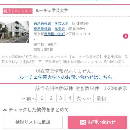
ルーチェ学芸大学
賃貸｜マンション
東急東横線
「
学芸大学
」駅 徒歩9分
東急東横線
「
祐天寺
」駅 徒歩9分
東京都
目黒区
中央町
２丁目１６-１０
-
築年数：築6年
階数：3階建
☆☆☆2020年3月完成のマンション☆☆☆ 【ル―チェ学芸大学】 東急東横線・学
芸大学駅より徒歩8分。三井不動産が手掛ける待望のマンション♪ 約14帖の広々し
たＬＤＫ、ウォークインクローゼッ...
現在空室情報がありません。
ルーチェ学芸大学へのお問い合わせはこちら
該当公開件数
62
棟 空き数
14
件
1-20
棟表示
1
2
3
4
<<前へ
次へ>>
最初
チェックした物件をまとめて
検討リストに追加
お問い合わせ