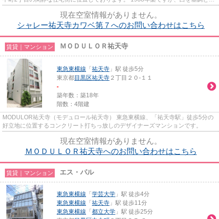
た清潔感のある明るいお部屋です...
現在空室情報がありません。
シャレー祐天寺カワベ第７へのお問い合わせはこちら
ＭＯＤＵＬＯＲ祐天寺
賃貸｜マンション
東急東横線
「
祐天寺
」駅 徒歩5分
東京都
目黒区
祐天寺
２丁目２０-１１
-
築年数：築18年
階数：4階建
MODULOR祐天寺（モデュロール祐天寺） 東急東横線、「祐天寺駅」徒歩5分の
好立地に位置するコンクリート打ちっ放しのデザイナーズマンションです。
現在空室情報がありません。
ＭＯＤＵＬＯＲ祐天寺へのお問い合わせはこちら
エス・パル
賃貸｜マンション
東急東横線
「
学芸大学
」駅 徒歩4分
東急東横線
「
祐天寺
」駅 徒歩11分
東急東横線
「
都立大学
」駅 徒歩25分