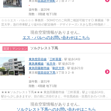
東京都
目黒区
中央町
２丁目３７-３
-
築年数：築20年
階数：3階建 地下1階
☆☆☆エス・パル☆☆☆ 事務所・SOHOでのご利用ご相談可能です◎ 東横線「学
芸大学」急行停車駅より徒4分の駅近物件・デザイナーズ♪ 大きな窓が特徴的！今
なら礼金なし。
現在空室情報がありません。
エス・パルへのお問い合わせはこちら
ソルクレスト下馬
賃貸｜マンション
東急世田谷線
「
三軒茶屋
」駅 徒歩14分
東急東横線
「
祐天寺
」駅 徒歩21分
東急田園都市線
「
駒沢大学
」駅 徒歩21分
東京都
世田谷区
下馬
３丁目３２-８
-
築年数：築31年
階数：4階建 地下1階
★★★ソルクレスト下馬★★★ 東急田園都市線「三軒茶屋」駅より徒歩14分。
駅から少し歩きますが、目の前に渋谷行きと、中目黒経由・目黒行きのバス停が
あるので都心へのアクセスもラクラ...
現在空室情報がありません。
ソルクレスト下馬へのお問い合わせはこちら