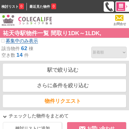
0
0
検討リスト
最近見た物件
お問合せ
祐天寺駅物件一覧 間取り1DK～1LDK,
募集中のみ表示
62
該当物件
棟
14
空き数
件
駅で絞り込む
さらに条件を絞り込む
物件リクエスト
チェックした物件をまとめて
検討リストに追加
お問い合わせ