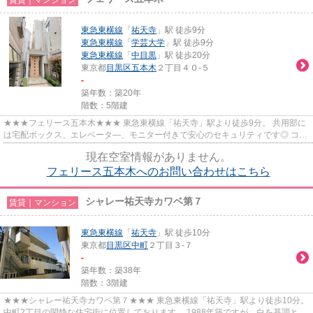
東急東横線
「
祐天寺
」駅 徒歩9分
東急東横線
「
学芸大学
」駅 徒歩9分
東急東横線
「
中目黒
」駅 徒歩20分
東京都
目黒区
五本木
２丁目４０-５
-
築年数：築20年
階数：5階建
★★★フェリース五本木★★★ 東急東横線「祐天寺」駅より徒歩9分。 共用部に
は宅配ボックス、エレベータ―、モニター付きで安心のセキュリティです◎ コン
ビニまで徒歩1分！ 生活便利です。
現在空室情報がありません。
フェリース五本木へのお問い合わせはこちら
シャレー祐天寺カワベ第７
賃貸｜マンション
東急東横線
「
祐天寺
」駅 徒歩10分
東京都
目黒区
中町
２丁目３-７
-
築年数：築38年
階数：3階建
★★★シャレー祐天寺カワベ第７★★★ 東急東横線「祐天寺」駅より徒歩10分。
中町2丁目の閑静な住宅街に位置しております。 1988年築ですが、白を基調とし