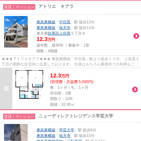
アトリエ キアラ
賃貸｜マンション
東急東横線
「
中目黒
」駅 徒歩12分
東急東横線
「
祐天寺
」駅 徒歩11分
東京都
目黒区
上目黒
５丁目８
12.3
万円
築年数：築38年 ｜募集中：
1室
階数：4階建
★★★アトリエキアラ★★★ 東急東横線「中目黒」駅より徒歩１２分。 上目黒５
丁目の閑静な住宅街に位置しております。 住居はもちろん事務所での利用もご相
談可能です。
12.3
万
円
(管理費・共益費 5,000円)
敷：1ヶ月｜礼：1ヶ月
所在階：1階
間取り：1DK
面積：32.90㎡
ニューディレクトレジデンス学芸大学
賃貸｜マンション
東急東横線
「
学芸大学
」駅 徒歩6分
東急東横線
「
祐天寺
」駅 徒歩15分