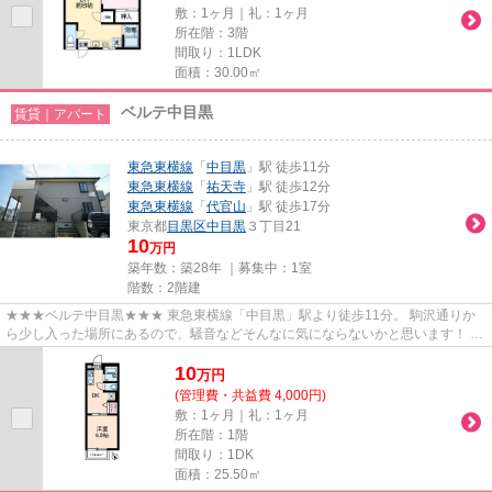
敷：1ヶ月｜礼：1ヶ月
所在階：3階
間取り：1LDK
面積：30.00㎡
ベルテ中目黒
賃貸｜アパート
東急東横線
「
中目黒
」駅 徒歩11分
東急東横線
「
祐天寺
」駅 徒歩12分
東急東横線
「
代官山
」駅 徒歩17分
東京都
目黒区
中目黒
３丁目21
10
万円
築年数：築28年 ｜募集中：
1室
階数：2階建
★★★ベルテ中目黒★★★ 東急東横線「中目黒」駅より徒歩11分。 駒沢通りか
ら少し入った場所にあるので、騒音などそんなに気にならないかと思います！ 駅
周辺までいかなくても徒歩1分のと...
10
万
円
(管理費・共益費 4,000円)
敷：1ヶ月｜礼：1ヶ月
所在階：1階
間取り：1DK
面積：25.50㎡