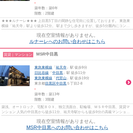
-
築年数：築6年
階数：2階建
★★★ルナーレ★★★ 上目黒5丁目の閑静な住宅街に位置しております。 東急東
横線「祐天寺」駅より徒歩12分。 駅まで少し歩きますが、徒歩5分圏内にコンビ
ニ、スーパーのリコスがあるのでお...
現在空室情報がありません。
ルナーレへのお問い合わせはこちら
MSR中目黒
賃貸｜マンション
東急東横線
「
祐天寺
」駅 徒歩9分
日比谷線
「
中目黒
」駅 徒歩11分
東急東横線
「
代官山
」駅 徒歩19分
東京都
目黒区
中目黒
５丁目2-8
-
築年数：築13年
階数：3階建
築浅、オートロック、宅配ＢＯＸ、独立洗面台、駐輪場、ＭＳＲ中目黒、賃貸マ
ンション 人気の中目黒から徒歩11分、祐天寺駅からも徒歩9分の高級マンショ
ン。駒沢通りから1本入った閑...
現在空室情報がありません。
MSR中目黒へのお問い合わせはこちら