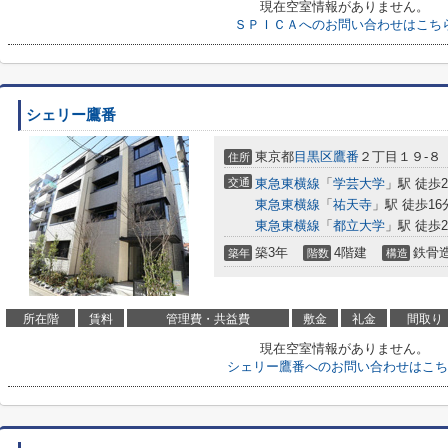
現在空室情報がありません。
ＳＰＩＣＡへのお問い合わせはこち
シェリー鷹番
東京都
目黒区
鷹番
２丁目１９-８
住所
交通
東急東横線
「
学芸大学
」駅 徒歩
東急東横線
「
祐天寺
」駅 徒歩16
東急東横線
「
都立大学
」駅 徒歩2
築3年
4階建
鉄骨
築年
階数
構造
所在階
賃料
管理費・共益費
敷金
礼金
間取り
現在空室情報がありません。
シェリー鷹番へのお問い合わせはこち