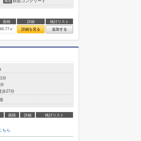
鉄筋コンクリート
構造
面積
詳細
検討リスト
40.77㎡
詳細を見る
追加する
８
1分
9分
徒歩27分
造
面積
詳細
検討リスト
こちら