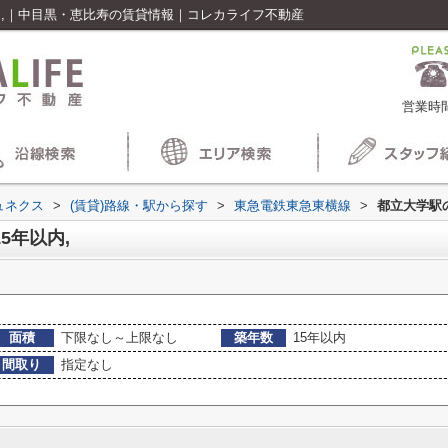
内,｜中目黒・恵比寿の賃貸情報｜コレカライフ不動産
営業時間
ュネクス
>
(賃貸)路線・駅から探す
>
東急電鉄東急東横線
>
都立大学駅
5年以内,
面積
下限なし～上限なし
築年数
15年以内
間取り
指定なし