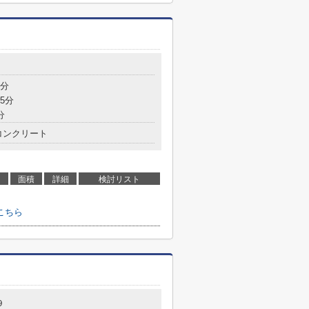
4分
5分
分
コンクリート
面積
詳細
検討リスト
こちら
９