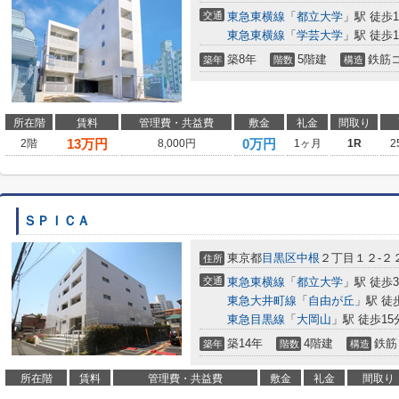
交通
東急東横線
「
都立大学
」駅 徒歩1
東急東横線
「
学芸大学
」駅 徒歩1
築8年
5階建
鉄筋
築年
階数
構造
所在階
賃料
管理費・共益費
敷金
礼金
間取り
13
万円
0万円
2階
8,000円
1ヶ月
1R
2
ＳＰＩＣＡ
東京都
目黒区
中根
２丁目１２-２
住所
交通
東急東横線
「
都立大学
」駅 徒歩
東急大井町線
「
自由が丘
」駅 徒
東急目黒線
「
大岡山
」駅 徒歩15
築14年
4階建
鉄筋
築年
階数
構造
所在階
賃料
管理費・共益費
敷金
礼金
間取り