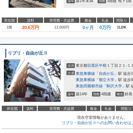
築1年未満
3階建 地下1階
築年
階数
所在階
賃料
管理費・共益費
敷金
礼金
間取り
20.6
万円
0ヶ月
0万円
1階
12,000円
1LDK
リブリ・自由が丘Ⅱ
東京都
目黒区
中根
１丁目２１-１
住所
交通
東急東横線
「
自由が丘
」駅 徒歩1
東急東横線
「
都立大学
」駅 徒歩
東急田園都市線
「
駒沢大学
」駅 
築14年
4階建
鉄骨
築年
階数
構造
所在階
賃料
管理費・共益費
敷金
礼金
間取り
現在空室情報がありません。
リブリ・自由が丘Ⅱへのお問い合わせは