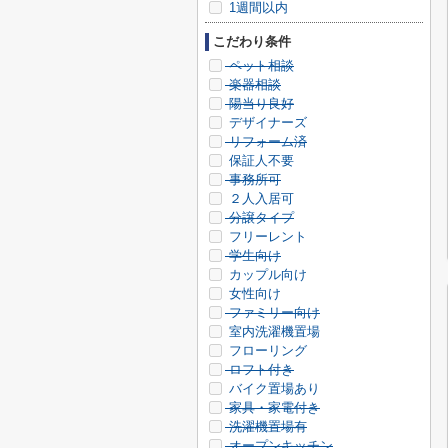
1週間以内
こだわり条件
ペット相談
楽器相談
陽当り良好
デザイナーズ
リフォーム済
保証人不要
事務所可
２人入居可
分譲タイプ
フリーレント
学生向け
カップル向け
女性向け
ファミリー向け
室内洗濯機置場
フローリング
ロフト付き
バイク置場あり
家具・家電付き
洗濯機置場有
オープンキッチン