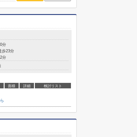
0分
徒歩23分
2分
造
面積
詳細
検討リスト
ら