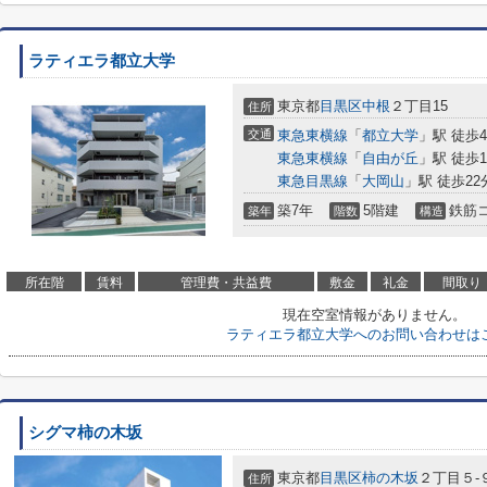
ラティエラ都立大学
東京都
目黒区
中根
２丁目15
住所
交通
東急東横線
「
都立大学
」駅 徒歩
東急東横線
「
自由が丘
」駅 徒歩1
東急目黒線
「
大岡山
」駅 徒歩22
築7年
5階建
鉄筋
築年
階数
構造
所在階
賃料
管理費・共益費
敷金
礼金
間取り
現在空室情報がありません。
ラティエラ都立大学へのお問い合わせは
シグマ柿の木坂
東京都
目黒区
柿の木坂
２丁目５-
住所