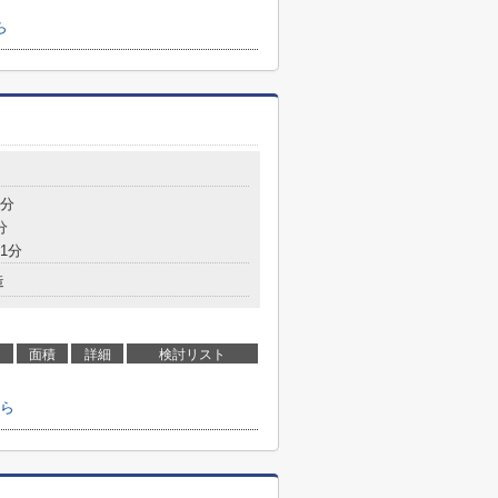
ら
2分
分
1分
造
面積
詳細
検討リスト
ら