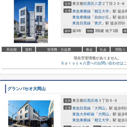
東京都
目黒区
八雲
２丁目２５-８
住所
交通
東急東横線
「
都立大学
」駅 徒歩
東急東横線
「
自由が丘
」駅 徒歩1
東急目黒線
「
奥沢
」駅 徒歩20分
築3年
3階建 地下1階
築年
階数
構
所在階
賃料
管理費・共益費
敷金
礼金
間取り
現在空室情報がありません。
Ｓｐｒｕｃｅ八雲へのお問い合わせはこ
グランパセオ大岡山
東京都
目黒区
南
３丁目６-６
住所
交通
東急目黒線
「
大岡山
」駅 徒歩8分
東急大井町線
「
大岡山
」駅 徒歩
東急東横線
「
都立大学
」駅 徒歩1