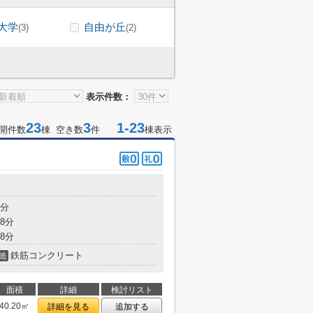
大学
自由が丘
(3)
(2)
表示件数：
23
3
1-23
開件数
棟 空き数
件
棟表示
3分
8分
8分
鉄筋コンクリート
造
面積
詳細
検討リスト
40.20㎡
詳細を見る
追加する