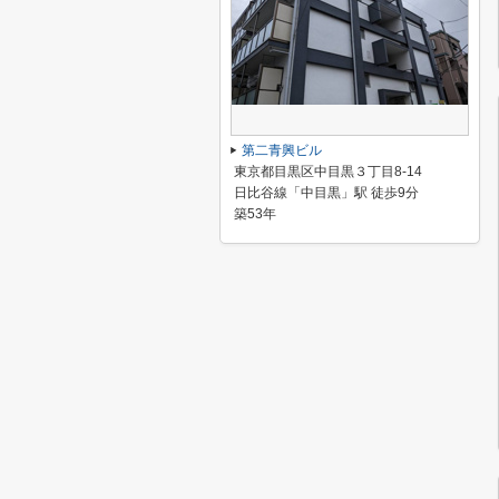
第二青興ビル
東京都目黒区中目黒３丁目8-14
日比谷線「中目黒」駅 徒歩9分
築53年