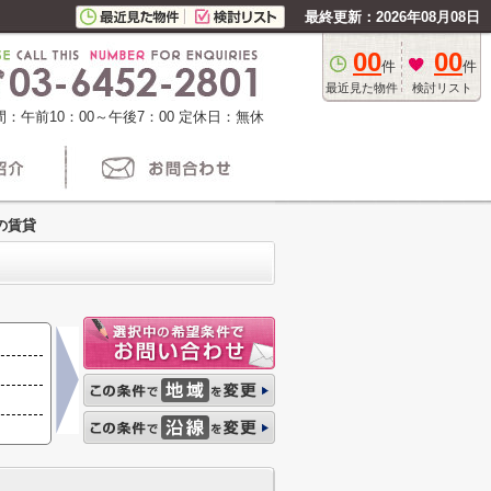
最終更新：2026年08月08日
00
00
件
件
最近見た物件
検討リスト
：午前10：00～午後7：00
定休日：無休
の賃貸