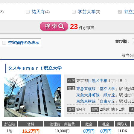
祐天寺
学芸大学
都立
(8)
(4)
(3)
23
件が該当
並び順：
空室物件のみ表示
該当公
タスキｓｍａｒｔ都立大学
東京都
目黒区
中根
１丁目８-１
住所
交通
東急東横線
「
都立大学
」駅 徒歩
東急大井町線
「
緑が丘
」駅 徒歩1
東急東横線
「
自由が丘
」駅 徒歩1
築4年
2階建 地下1階
築年
階数
構
所在階
賃料
管理費・共益費
敷金
礼金
間取り
16.2
万円
0万円
0万円
1階
10,000円
1LDK