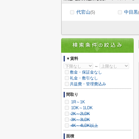
代官山
中目黒
(5)
▼賃料
～
敷金・保証金なし
礼金・敷引なし
共益費・管理費込み
間取り
1R～1K
1DK～1LDK
2K～2LDK
3K～3LDK
4K～4LDK以上
面積