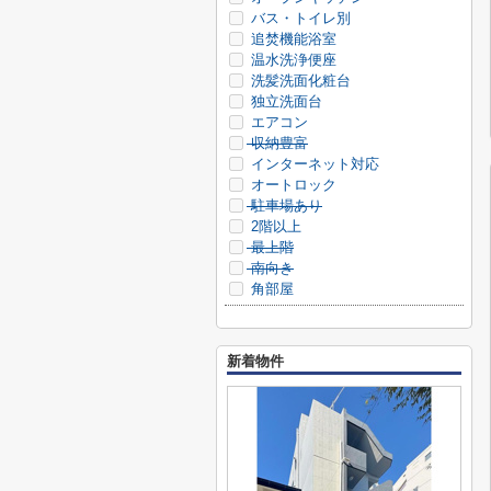
バス・トイレ別
追焚機能浴室
温水洗浄便座
洗髪洗面化粧台
独立洗面台
エアコン
収納豊富
インターネット対応
オートロック
駐車場あり
2階以上
最上階
南向き
角部屋
新着物件