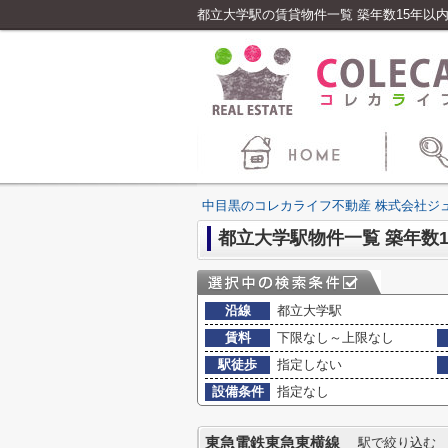
都立大学駅の賃貸物件一覧 築年数15年以
中目黒のコレカライフ不動産 株式会社ジ
都立大学駅物件一覧 築年数1
沿線
都立大学駅
賃料
下限なし～上限なし
駅徒歩
指定しない
設備条件
指定なし
東急電鉄東急東横線
駅で絞り込む