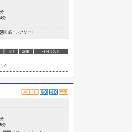
9分
4分
鉄筋コンクリート
造
面積
詳細
検討リスト
ちら
8分
5分