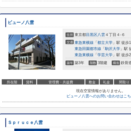
ビューノ八雲
東京都
目黒区
八雲
４丁目４-６
住所
交通
東急東横線
「
都立大学
」駅 徒歩1
東急田園都市線
「
駒沢大学
」駅 
東急東横線
「
学芸大学
」駅 徒歩2
築3年
3階建
鉄骨
築年
階数
構造
所在階
賃料
管理費・共益費
敷金
礼金
間取り
現在空室情報がありません。
ビューノ八雲へのお問い合わせはこち
Ｓｐｒｕｃｅ八雲