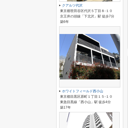
クアルツ代沢
東京都世田谷区代沢５丁目８-１０
京王井の頭線「下北沢」駅 徒歩7分
築6年
ホワイトフィールド西小山
東京都目黒区原町１丁目１５-１０
東急目黒線「西小山」駅 徒歩4分
築17年