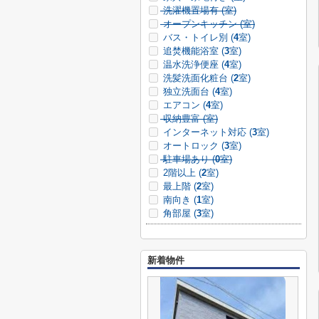
洗濯機置場有 (
室)
オープンキッチン (
室)
バス・トイレ別 (
4
室)
追焚機能浴室 (
3
室)
温水洗浄便座 (
4
室)
洗髪洗面化粧台 (
2
室)
独立洗面台 (
4
室)
エアコン (
4
室)
収納豊富 (
室)
インターネット対応 (
3
室)
オートロック (
3
室)
駐車場あり (
0
室)
2階以上 (
2
室)
最上階 (
2
室)
南向き (
1
室)
角部屋 (
3
室)
新着物件