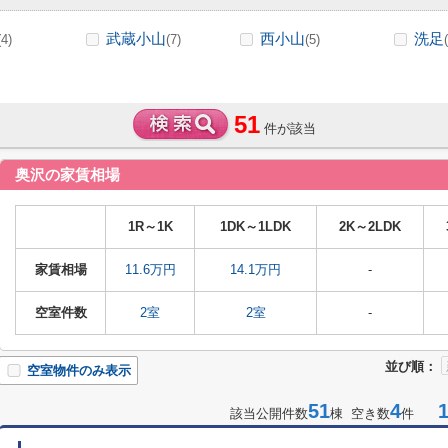
武蔵小山
西小山
洗足
(4)
(7)
(5)
51
件が該当
奥沢の家賃相場
1R～1K
1DK～1LDK
2K～2LDK
家賃相場
11.6万円
14.1万円
-
空室件数
2室
2室
-
並び順：
空室物件のみ表示
51
4
1-
該当公開件数
棟 空き数
件