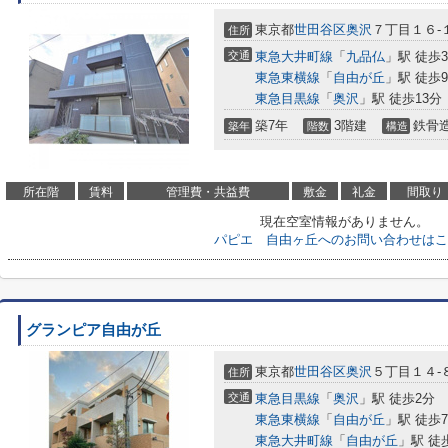
東京都
世田谷区
奥沢
７丁目１６-
住所
交通
東急大井町線
「
九品仏
」駅 徒歩
東急東横線
「
自由が丘
」駅 徒歩
東急目黒線
「
奥沢
」駅 徒歩13分
築7年
3階建
鉄骨
築年
階数
構造
所在階
賃料
管理費・共益費
敷金
礼金
間取り
現在空室情報がありません。
パピエ 自由ヶ丘へのお問い合わせはこ
グランピア自由が丘
東京都
世田谷区
奥沢
５丁目１４-
住所
交通
東急目黒線
「
奥沢
」駅 徒歩2分
東急東横線
「
自由が丘
」駅 徒歩
東急大井町線
「
自由が丘
」駅 徒