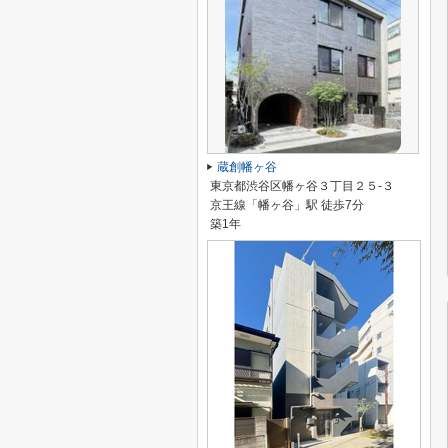
蔵創幡ヶ谷
東京都渋谷区幡ヶ谷３丁目２５-３
京王線「幡ヶ谷」駅 徒歩7分
築1年