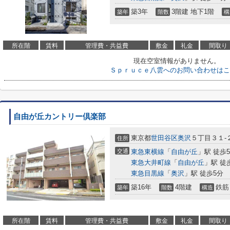
築3年
3階建 地下1階
築年
階数
構
所在階
賃料
管理費・共益費
敷金
礼金
間取り
現在空室情報がありません。
Ｓｐｒｕｃｅ八雲へのお問い合わせはこ
自由が丘カントリー倶楽部
東京都
世田谷区
奥沢
５丁目３１-
住所
交通
東急東横線
「
自由が丘
」駅 徒歩
東急大井町線
「
自由が丘
」駅 徒
東急目黒線
「
奥沢
」駅 徒歩5分
築16年
4階建
鉄筋
築年
階数
構造
所在階
賃料
管理費・共益費
敷金
礼金
間取り