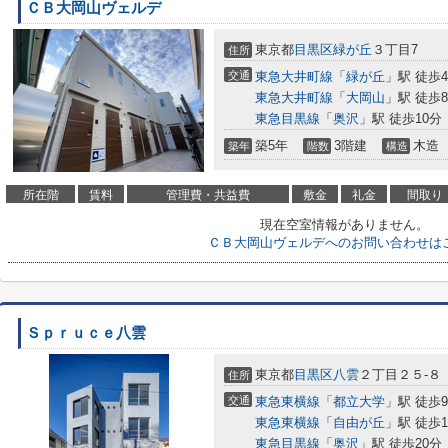
ＣＢ大岡山ヴェルデ
東京都
目黒区
緑が丘
３丁目7
住所
交通
東急大井町線
「
緑が丘
」駅 徒歩
東急大井町線
「
大岡山
」駅 徒歩
東急目黒線
「
奥沢
」駅 徒歩10分
築5年
3階建
木造
築年
階数
構造
所在階
賃料
管理費・共益費
敷金
礼金
間取り
現在空室情報がありません。
ＣＢ大岡山ヴェルデへのお問い合わせは
Ｓｐｒｕｃｅ八雲
東京都
目黒区
八雲
２丁目２５-８
住所
交通
東急東横線
「
都立大学
」駅 徒歩
東急東横線
「
自由が丘
」駅 徒歩1
東急目黒線
「
奥沢
」駅 徒歩20分