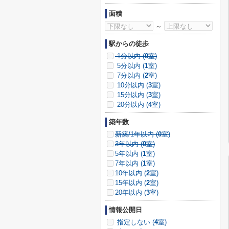
面積
～
駅からの徒歩
1分以内 (
0
室)
5分以内 (
1
室)
7分以内 (
2
室)
10分以内 (
3
室)
15分以内 (
3
室)
20分以内 (
4
室)
築年数
新築/1年以内 (
0
室)
3年以内 (
0
室)
5年以内 (
1
室)
7年以内 (
1
室)
10年以内 (
2
室)
15年以内 (
2
室)
20年以内 (
3
室)
情報公開日
指定しない (
4
室)