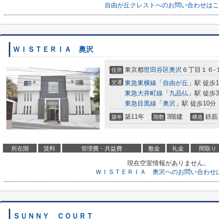
自由が丘クレストへのお問い合わせはこ
ＷＩＳＴＥＲＩＡ 奥沢
東京都
世田谷区
奥沢
６丁目１６-
住所
交通
東急東横線
「
自由が丘
」駅 徒歩1
東急大井町線
「
九品仏
」駅 徒歩
東急目黒線
「
奥沢
」駅 徒歩10分
築11年
3階建
鉄筋
築年
階数
構造
所在階
賃料
管理費・共益費
敷金
礼金
間取り
現在空室情報がありません。
ＷＩＳＴＥＲＩＡ 奥沢へのお問い合わせ
ＳＵＮＮＹ ＣＯＵＲＴ