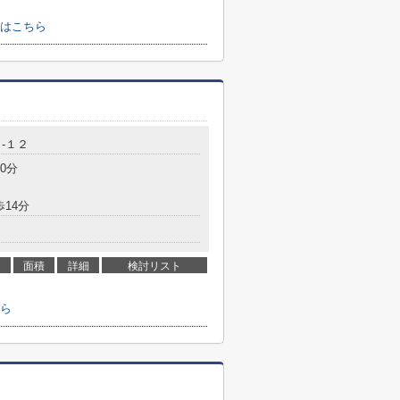
はこちら
-１２
0分
歩14分
面積
詳細
検討リスト
ら