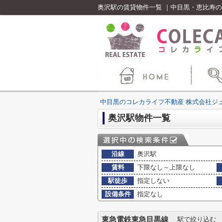
奥沢駅の賃貸物件一覧 ｜中目黒・恵比寿
中目黒のコレカライフ不動産 株式会社ジ
奥沢駅物件一覧
沿線
奥沢駅
賃料
下限なし～上限なし
駅徒歩
指定しない
設備条件
指定なし
東急電鉄東急目黒線
駅で絞り込む