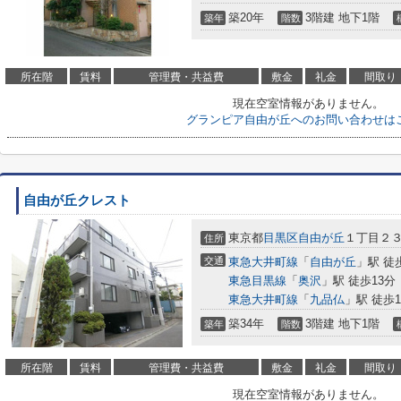
築20年
3階建 地下1階
築年
階数
所在階
賃料
管理費・共益費
敷金
礼金
間取り
現在空室情報がありません。
グランピア自由が丘へのお問い合わせは
自由が丘クレスト
東京都
目黒区
自由が丘
１丁目２３
住所
交通
東急大井町線
「
自由が丘
」駅 徒
東急目黒線
「
奥沢
」駅 徒歩13分
東急大井町線
「
九品仏
」駅 徒歩1
築34年
3階建 地下1階
築年
階数
所在階
賃料
管理費・共益費
敷金
礼金
間取り
現在空室情報がありません。