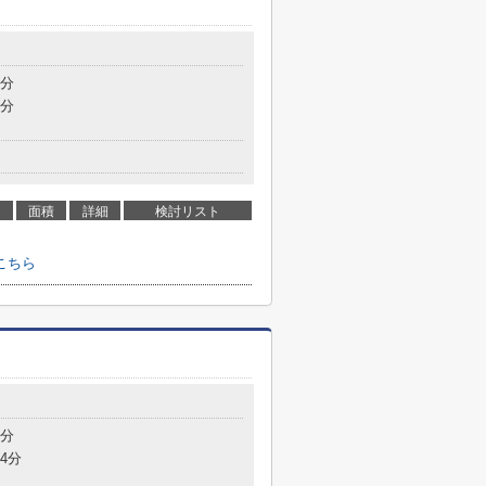
4分
8分
面積
詳細
検討リスト
こちら
9分
4分