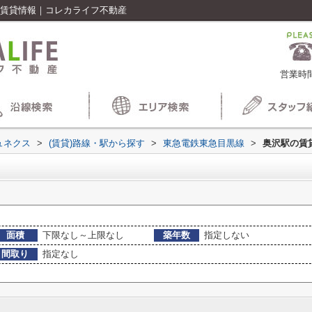
の賃貸情報｜コレカライフ不動産
営業時間
ュネクス
>
(賃貸)路線・駅から探す
>
東急電鉄東急目黒線
>
奥沢駅の賃
面積
下限なし～上限なし
築年数
指定しない
間取り
指定なし