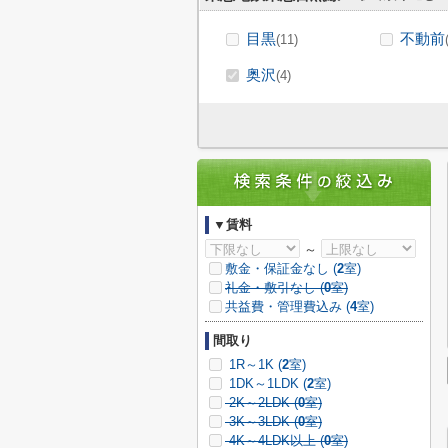
目黒
不動前
(11)
奥沢
(4)
▼賃料
～
敷金・保証金なし (
2
室)
礼金・敷引なし (
0
室)
共益費・管理費込み (
4
室)
間取り
1R～1K (
2
室)
1DK～1LDK (
2
室)
2K～2LDK (
0
室)
3K～3LDK (
0
室)
4K～4LDK以上 (
0
室)