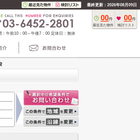
最終更新：2026年08月09日
00
00
件
件
最近見た物件
検討リスト
：午前10：00～午後7：00
定休日：無休
貸