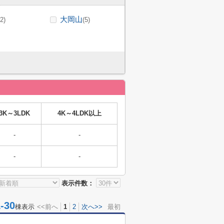
大岡山
(2)
(5)
3K～3LDK
4K～4LDK以上
-
-
-
-
表示件数：
30
棟表示
<<前へ
1
2
次へ>>
最初