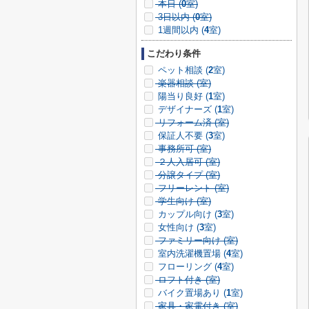
本日 (
0
室)
3日以内 (
0
室)
1週間以内 (
4
室)
こだわり条件
ペット相談 (
2
室)
楽器相談 (
室)
陽当り良好 (
1
室)
デザイナーズ (
1
室)
リフォーム済 (
室)
保証人不要 (
3
室)
事務所可 (
室)
２人入居可 (
室)
分譲タイプ (
室)
フリーレント (
室)
学生向け (
室)
カップル向け (
3
室)
女性向け (
3
室)
ファミリー向け (
室)
室内洗濯機置場 (
4
室)
フローリング (
4
室)
ロフト付き (
室)
バイク置場あり (
1
室)
家具・家電付き (
室)