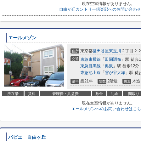
現在空室情報がありません。
自由が丘カントリー倶楽部へのお問い合わせ
エールメゾン
東京都
世田谷区
東玉川
２丁目２２
住所
交通
東急東横線
「
田園調布
」駅 徒歩1
東急目黒線
「
奥沢
」駅 徒歩12分
東急池上線
「
雪が谷大塚
」駅 徒
築21年
2階建
木造
築年
階数
構造
所在階
賃料
管理費・共益費
敷金
礼金
間取り
現在空室情報がありません。
エールメゾンへのお問い合わせはこち
パピエ 自由ヶ丘