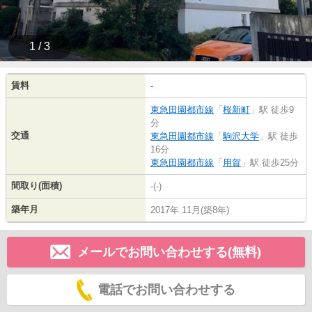
1 / 3
賃料
-
東急田園都市線
「
桜新町
」駅 徒歩9
分
交通
東急田園都市線
「
駒沢大学
」駅 徒歩
16分
東急田園都市線
「
用賀
」駅 徒歩25分
間取り(面積)
-(-)
築年月
2017年 11月(築8年)
メールでお問い合わせする(無料)
電話でお問い合わせする