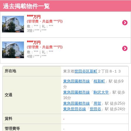
過去掲載物件一覧
***
万円
(管理費・共益費 ***円)
敷：***｜礼：***
3階 / *** / ***
***
万円
(管理費・共益費 ***円)
敷：***｜礼：***
4階 / *** / ***
所在地
東京都
世田谷区
新町
２丁目８-１３
東急田園都市線
「
桜新町
」駅 徒歩9
分
東急田園都市線
「
駒沢大学
」駅 徒歩
交通
16分
東急田園都市線
「
用賀
」駅 徒歩25分
東急世田谷線
「
世田谷
」駅 徒歩24分
賃料
-
管理費等
-