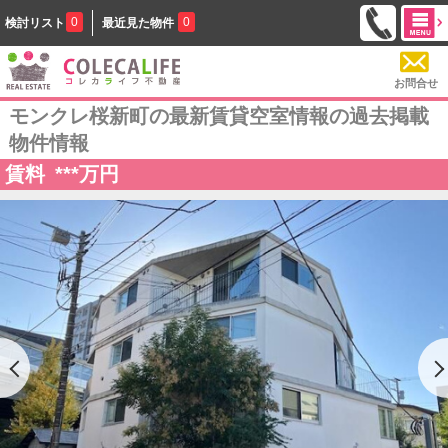
0
0
検討リスト
最近見た物件
お問合せ
モンクレ桜新町の最新賃貸空室情報の過去掲載
物件情報
賃料
***
万円