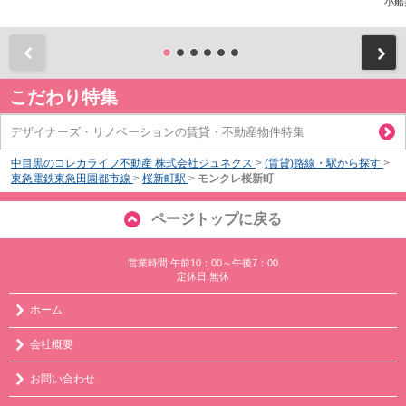
小船
前
こだわり特集
デザイナーズ・リノベーションの賃貸・不動産物件特集
中目黒のコレカライフ不動産 株式会社ジュネクス
>
(賃貸)路線・駅から探す
>
東急電鉄東急田園都市線
>
桜新町駅
>
モンクレ桜新町
ページトップに戻る
営業時間:午前10：00～午後7：00
定休日:無休
ホーム
会社概要
お問い合わせ