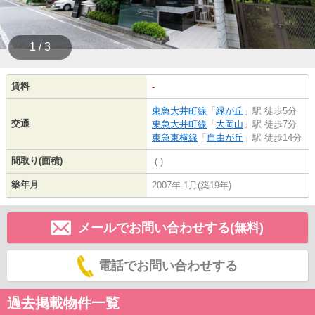
1 / 3
賃料
-
東急大井町線
「
緑が丘
」駅 徒歩5分
交通
東急大井町線
「
大岡山
」駅 徒歩7分
東急東横線
「
自由が丘
」駅 徒歩14分
間取り(面積)
-(-)
築年月
2007年 1月(築19年)
メールでお問い合わせする(無料)
電話でお問い合わせする
過去掲載物件一覧