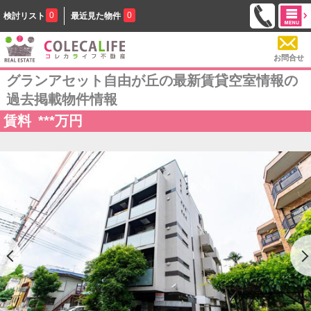
0
0
検討リスト
最近見た物件
お問合せ
グランアセット自由が丘の最新賃貸空室情報の
過去掲載物件情報
賃料
***
万円