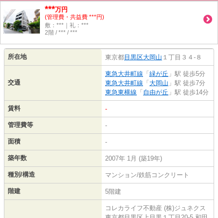
***
万円
(管理費・共益費 ***円)
敷：***｜礼：***
2階 / *** / ***
所在地
東京都
目黒区
大岡山
１丁目３４-８
東急大井町線
「
緑が丘
」駅 徒歩5分
交通
東急大井町線
「
大岡山
」駅 徒歩7分
東急東横線
「
自由が丘
」駅 徒歩14分
賃料
-
管理費等
-
面積
-
築年数
2007年 1月 (築19年)
種別/構造
マンション/鉄筋コンクリート
階建
5階建
コレカライフ不動産 (株)ジュネクス
東京都目黒区上目黒１丁目20-5 和田