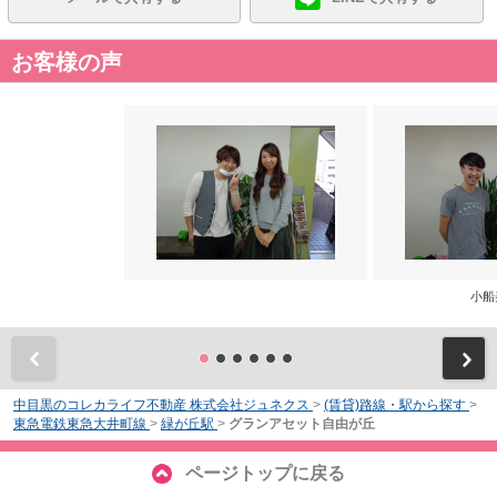
お客様の声
小船
前
中目黒のコレカライフ不動産 株式会社ジュネクス
>
(賃貸)路線・駅から探す
>
東急電鉄東急大井町線
>
緑が丘駅
>
グランアセット自由が丘
ページトップに戻る