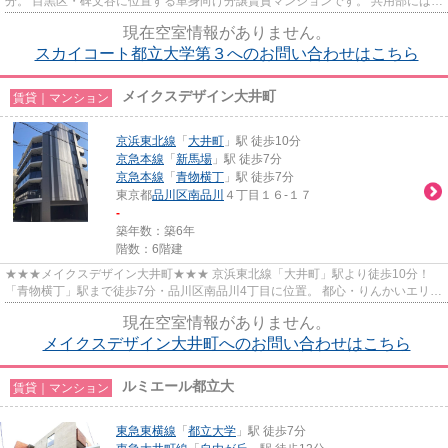
分。 目黒区・碑文谷に位置する単身向け分譲賃貸マンションです。 共用部にはエ
レベーター、宅配ボックス、防犯カ...
現在空室情報がありません。
スカイコート都立大学第３へのお問い合わせはこちら
メイクスデザイン大井町
賃貸｜マンション
京浜東北線
「
大井町
」駅 徒歩10分
京急本線
「
新馬場
」駅 徒歩7分
京急本線
「
青物横丁
」駅 徒歩7分
東京都
品川区
南品川
４丁目１６-１７
-
築年数：築6年
階数：6階建
★★★メイクスデザイン大井町★★★ 京浜東北線「大井町」駅より徒歩10分！
「青物横丁」駅まで徒歩7分・品川区南品川4丁目に位置。 都心・りんかいエリ
ア・空港へのアクセスの良さでお探し...
現在空室情報がありません。
メイクスデザイン大井町へのお問い合わせはこちら
ルミエール都立大
賃貸｜マンション
東急東横線
「
都立大学
」駅 徒歩7分