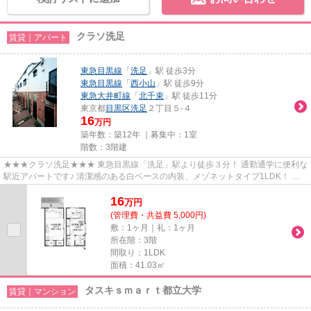
クラソ洗足
賃貸｜アパート
東急目黒線
「
洗足
」駅 徒歩3分
東急目黒線
「
西小山
」駅 徒歩9分
東急大井町線
「
北千束
」駅 徒歩11分
東京都
目黒区
洗足
２丁目５-４
16
万円
築年数：築12年 ｜募集中：
1室
階数：3階建
★★★クラソ洗足★★★ 東急目黒線「洗足」駅より徒歩３分！ 通勤通学に便利な
駅近アパートです♪ 清潔感のある白ベースの内装、メゾネットタイプ1LDK！ お
二人入居にもピッタリです。
16
万
円
(管理費・共益費 5,000円)
敷：1ヶ月｜礼：1ヶ月
所在階：3階
間取り：1LDK
面積：41.03㎡
タスキｓｍａｒｔ都立大学
賃貸｜マンション