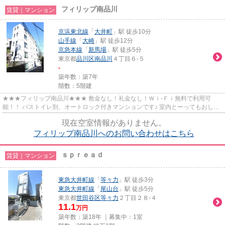
フィリップ南品川
賃貸｜マンション
京浜東北線
「
大井町
」駅 徒歩10分
山手線
「
大崎
」駅 徒歩12分
京急本線
「
新馬場
」駅 徒歩5分
東京都
品川区
南品川
４丁目６-５
-
築年数：築7年
階数：5階建
★★★フィリップ南品川★★★ 敷金なし！礼金なし！Ｗｉ-Ｆｉ無料で利用可
能！！ バストイレ別、オートロック付きマンションです♪ 室内とーってもおしゃ
れです。
現在空室情報がありません。
フィリップ南品川へのお問い合わせはこちら
ｓｐｒｅａｄ
賃貸｜マンション
東急大井町線
「
等々力
」駅 徒歩3分
東急大井町線
「
尾山台
」駅 徒歩5分
東京都
世田谷区
等々力
２丁目２８-４
11.1
万円
築年数：築18年 ｜募集中：
1室