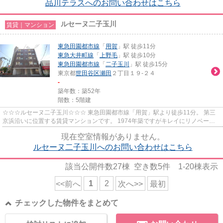
品川テラスへのお問い合わせはこちら
ルセーヌ二子玉川
賃貸｜マンション
東急田園都市線
「
用賀
」駅 徒歩11分
東急大井町線
「
上野毛
」駅 徒歩10分
東急田園都市線
「
二子玉川
」駅 徒歩15分
東京都
世田谷区
瀬田
２丁目１９-２４
-
築年数：築52年
階数：5階建
☆☆☆ルセーヌ二子玉川☆☆☆ 東急田園都市線「用賀」駅より徒歩11分。 第三
京浜沿いに位置する賃貸マンションです。 1974年築ですがキレイにリノベーシ
ョンされております。 インターネッ...
現在空室情報がありません。
ルセーヌ二子玉川へのお問い合わせはこちら
該当公開件数
27
棟 空き数
5
件
1-20
棟表示
1
2
<<前へ
次へ>>
最初
チェックした物件をまとめて