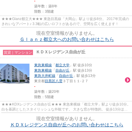
-
築年数：築8年
階数：3階建
★★★Glanz都立大★★★ 東急目黒線「大岡山」駅より徒歩8分。 2017年完成の
きれいなアパート♪ 3.3帖の広いロフトがあるので、空間を広く使えます！
現在空室情報がありません。
Ｇｌａｎｚ都立大へのお問い合わせはこちら
ＫＤＸレジデンス自由が丘
賃貸｜マンション
東急東横線
「
都立大学
」駅 徒歩10分
東急東横線
「
自由が丘
」駅 徒歩13分
東急大井町線
「
自由が丘
」駅 徒歩13分
東京都
目黒区
八雲
３丁目１１-２７
-
築年数：築20年
階数：5階建
★★★KDXレジデンス自由が丘★★★ 東急東横線「都立大学」駅より徒歩10分。
白を基調としたスタイリッシュな外観です。 大きな窓が特徴的。 徒歩13分ほど
で自由が丘へもアクセス可能です。
現在空室情報がありません。
ＫＤＸレジデンス自由が丘へのお問い合わせはこちら