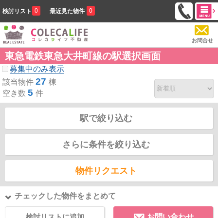
0
0
検討リスト
最近見た物件
お問合せ
東急電鉄東急大井町線の駅選択画面
募集中のみ表示
27
該当物件
棟
5
空き数
件
駅で絞り込む
さらに条件を絞り込む
物件リクエスト
チェックした物件をまとめて
検討リストに追加
お問い合わせ