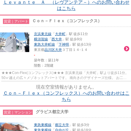
Ｌｅｖａｎｔｅ Ａ （レヴアンテア－）へのお問い合わせ
はこちら
Ｃｏｎ－Ｆｌｅｘ（コンフレックス）
賃貸｜アパート
京浜東北線
「
大井町
」駅 徒歩11分
横須賀線
「
西大井
」駅 徒歩9分
東急大井町線
「
下神明
」駅 徒歩13分
東京都
品川区
大井
３丁目１４-１４
-
築年数：築11年
階数：2階建
★★★Con-Flex(コンフレックス)★★★ 京浜東北線「大井町」駅より徒歩11分。
50㎡越えの広々メゾネットアパートです。 南向きのデザイナーズ仕様。 お二人
入居可能です。
現在空室情報がありません。
Ｃｏｎ－Ｆｌｅｘ（コンフレックス）へのお問い合わせはこ
ちら
グラビス都立大学
賃貸｜マンション
東急東横線
「
都立大学
」駅 徒歩3分
東急東横線
「
自由が丘
」駅 徒歩18分