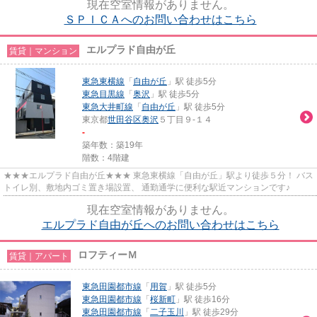
現在空室情報がありません。
ＳＰＩＣＡへのお問い合わせはこちら
エルプラド自由が丘
賃貸｜マンション
東急東横線
「
自由が丘
」駅 徒歩5分
東急目黒線
「
奥沢
」駅 徒歩5分
東急大井町線
「
自由が丘
」駅 徒歩5分
東京都
世田谷区
奥沢
５丁目９-１４
-
築年数：築19年
階数：4階建
★★★エルプラド自由が丘★★★ 東急東横線「自由が丘」駅より徒歩５分！ バス
トイレ別、敷地内ゴミ置き場設置、 通勤通学に便利な駅近マンションです♪
現在空室情報がありません。
エルプラド自由が丘へのお問い合わせはこちら
ロフティーＭ
賃貸｜アパート
東急田園都市線
「
用賀
」駅 徒歩5分
東急田園都市線
「
桜新町
」駅 徒歩16分
東急田園都市線
「
二子玉川
」駅 徒歩29分