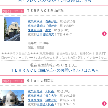
ＭＹプレザンスへのお問い合わせはこちら
ＴＥＲＲＡＣＥ自由が丘
賃貸｜アパート
東急東横線
「
自由が丘
」駅 徒歩10分
東急大井町線
「
緑が丘
」駅 徒歩5分
東急目黒線
「
奥沢
」駅 徒歩10分
東京都
世田谷区
奥沢
２丁目４６-７
-
築年数：築10年
階数：3階建
★★★テラス自由が丘★★★ 東急東横線「自由が丘」駅より徒歩10分！ 奥沢2丁
目のデザイナーズアパート♪ 木の温かみを感じられる内装♪ 嬉しいインターネット
無料です。
現在空室情報がありません。
ＴＥＲＲＡＣＥ自由が丘へのお問い合わせはこちら
Ｇｌａｎｚ都立大
賃貸｜アパート
東急目黒線
「
大岡山
」駅 徒歩8分
東急東横線
「
都立大学
」駅 徒歩13分
東急東横線
「
自由が丘
」駅 徒歩17分
東京都
目黒区
大岡山
１丁目２３-１３