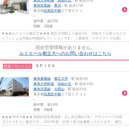
東急大井町線
「
自由が丘
」駅 徒歩12分
東急目黒線
「
奥沢
」駅 徒歩17分
東京都
目黒区
中根
２丁目２０-１
-
築年数：築25年
階数：3階建
★★★ルミエール都立大★★★ 都立大学駅より徒歩7分。 外観タイル張りのスタ
イリッシュな外観が特徴的なマンションです。 二面採光・デザイナーズ仕様♪ セ
キュリティもばっちり◎
現在空室情報がありません。
ルミエール都立大へのお問い合わせはこちら
ＳＰＩＣＡ
賃貸｜マンション
東急東横線
「
都立大学
」駅 徒歩3分
東急大井町線
「
自由が丘
」駅 徒歩13分
東急目黒線
「
大岡山
」駅 徒歩15分
東京都
目黒区
中根
２丁目１２-２２
-
築年数：築14年
階数：4階建
★★★SPICA★★★ 再契約型定期借家・広い約10帖の1K！ デザイナーズ仕様
【スピカ】のご案内です。 2012年築・水回り系の設備整っております。 都立大
学駅より徒歩3分！駅近・オートロック...