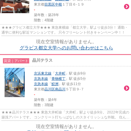
東京都
目黒区
中根
１丁目６-１９
-
築年数：築28年
階数：4階建
★★★グラビス都立大学★★★ 東急東横線「都立大学」駅より徒歩3分！ 通勤・
通学に便利な駅近マンションです。 只今フリーレント付きキャンペーン中！！
現在空室情報がありません。
グラビス都立大学へのお問い合わせはこちら
品川テラス
賃貸｜アパート
京浜東北線
「
大井町
」駅 徒歩9分
京急本線
「
青物横丁
」駅 徒歩5分
京急本線
「
鮫洲
」駅 徒歩11分
東京都
品川区
南品川
５丁目９-７
-
築年数：築4年
階数：3階建
★★★品川テラス★★★ 東急大井町線「大井町」駅より徒歩9分。 2022年完成の
築浅アパートです。 コンクリート打ちっぱなしのスタイリッシュな外観。 住んだ
日からインターネット無料で利用...
現在空室情報がありません。