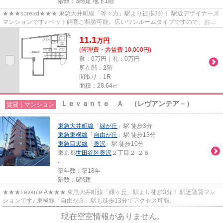
階数：3階建 地下1階
★★★spread★★★ 東急大井町線「等々力」駅より徒歩3分！ 駅近デザイナーズ
マンションです♪ ペット飼育ご相談可能。広いワンルームタイプですので、お二
人入居もオススメです！
11.1
万
円
(管理費・共益費 10,000円)
敷：0万円｜礼：0万円
所在階：2階
間取り：1R
面積：28.64㎡
Ｌｅｖａｎｔｅ Ａ （レヴアンテア－）
賃貸｜マンション
東急大井町線
「
緑が丘
」駅 徒歩3分
東急東横線
「
自由が丘
」駅 徒歩13分
東急目黒線
「
奥沢
」駅 徒歩10分
東京都
世田谷区
奥沢
２丁目２-２６
-
築年数：築18年
階数：6階建
★★★Levante A★★★ 東急大井町線「緑ヶ丘」駅より徒歩3分！ 駅近賃貸マン
ションです♪ 東横線「自由が丘」駅も徒歩13分でアクセス可能。
現在空室情報がありません。