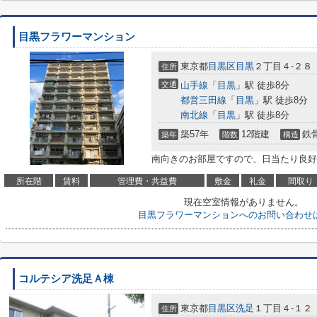
目黒フラワーマンション
東京都
目黒区
目黒
２丁目４-２８
住所
交通
山手線
「
目黒
」駅 徒歩8分
都営三田線
「
目黒
」駅 徒歩8分
南北線
「
目黒
」駅 徒歩8分
築57年
12階建
鉄
築年
階数
構造
南向きのお部屋ですので、日当たり良好
所在階
賃料
管理費・共益費
敷金
礼金
間取り
現在空室情報がありません。
目黒フラワーマンションへのお問い合わせ
コルテシア洗足Ａ棟
東京都
目黒区
洗足
１丁目４-１２
住所