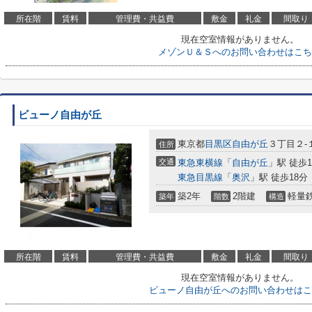
所在階
賃料
管理費・共益費
敷金
礼金
間取り
現在空室情報がありません。
メゾンＵ＆Ｓへのお問い合わせはこち
ビューノ自由が丘
東京都
目黒区
自由が丘
３丁目２-
住所
交通
東急東横線
「
自由が丘
」駅 徒歩1
東急目黒線
「
奥沢
」駅 徒歩18分
築2年
2階建
軽量
築年
階数
構造
所在階
賃料
管理費・共益費
敷金
礼金
間取り
現在空室情報がありません。
ビューノ自由が丘へのお問い合わせはこ