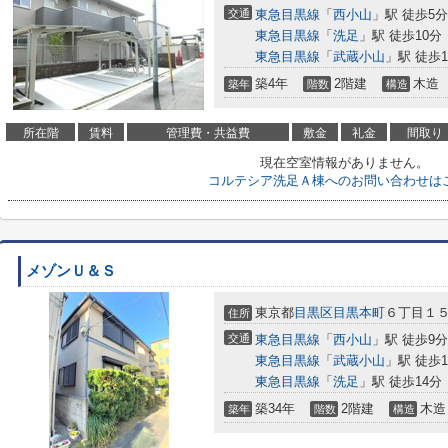
交通
東急目黒線
「
西小山
」駅 徒歩5分
東急目黒線
「
洗足
」駅 徒歩10分
東急目黒線
「
武蔵小山
」駅 徒歩1
築4年
2階建
木造
築年
階数
構造
所在階
賃料
管理費・共益費
敷金
礼金
間取り
現在空室情報がありません。
コルテシア洗足Ａ棟へのお問い合わせは
メゾンＵ＆Ｓ
東京都
目黒区
目黒本町
６丁目１５
住所
交通
東急目黒線
「
西小山
」駅 徒歩9分
東急目黒線
「
武蔵小山
」駅 徒歩1
東急目黒線
「
洗足
」駅 徒歩14分
築34年
2階建
木造
築年
階数
構造