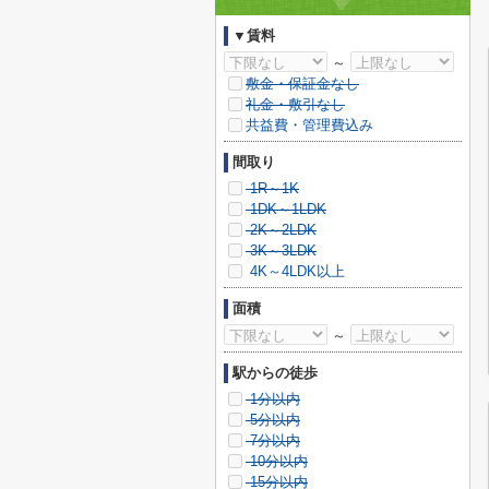
▼賃料
～
敷金・保証金なし
礼金・敷引なし
共益費・管理費込み
間取り
1R～1K
1DK～1LDK
2K～2LDK
3K～3LDK
4K～4LDK以上
面積
～
駅からの徒歩
1分以内
5分以内
7分以内
10分以内
15分以内