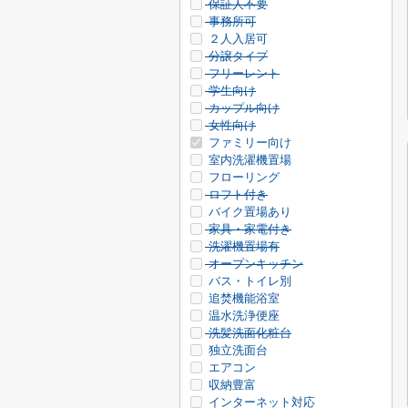
保証人不要
事務所可
２人入居可
分譲タイプ
フリーレント
学生向け
カップル向け
女性向け
ファミリー向け
室内洗濯機置場
フローリング
ロフト付き
バイク置場あり
家具・家電付き
洗濯機置場有
オープンキッチン
バス・トイレ別
追焚機能浴室
温水洗浄便座
洗髪洗面化粧台
独立洗面台
エアコン
収納豊富
インターネット対応