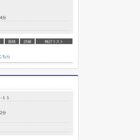
4分
面積
詳細
検討リスト
こちら
-１１
2分