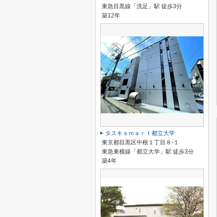
東急目黒線「洗足」駅 徒歩3分
築12年
タスキｓｍａｒｔ都立大学
東京都目黒区中根１丁目８-１
東急東横線「都立大学」駅 徒歩3分
築4年