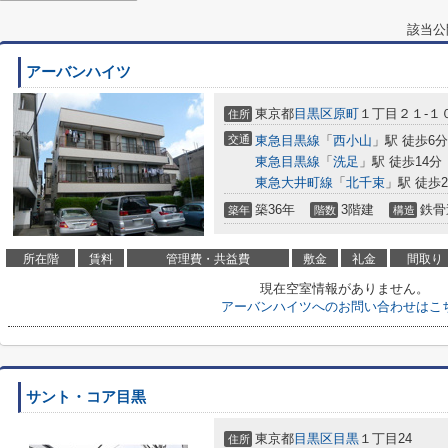
該当公
アーバンハイツ
東京都
目黒区
原町
１丁目２１-１
住所
交通
東急目黒線
「
西小山
」駅 徒歩6分
東急目黒線
「
洗足
」駅 徒歩14分
東急大井町線
「
北千束
」駅 徒歩2
築36年
3階建
鉄骨
築年
階数
構造
所在階
賃料
管理費・共益費
敷金
礼金
間取り
現在空室情報がありません。
アーバンハイツへのお問い合わせはこ
サント・コア目黒
東京都
目黒区
目黒
１丁目24
住所