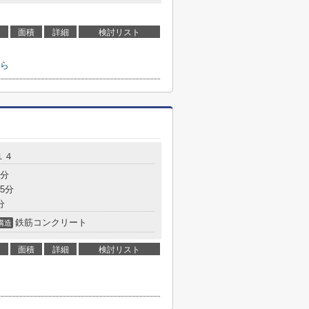
面積
詳細
検討リスト
ら
１４
8分
5分
分
鉄筋コンクリート
構造
面積
詳細
検討リスト