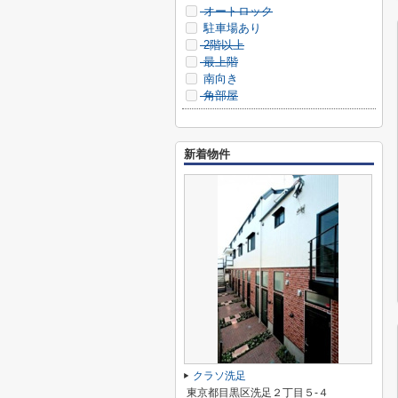
オートロック
駐車場あり
2階以上
最上階
南向き
角部屋
新着物件
クラソ洗足
東京都目黒区洗足２丁目５-４