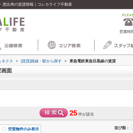
・恵比寿の賃貸情報｜コレカライフ不動産
営業時間
ュネクス
>
(賃貸)路線・駅から探す
>
東急電鉄東急目黒線の賃貸
択画面
25
件が該当
並び順：
空室物件のみ表示