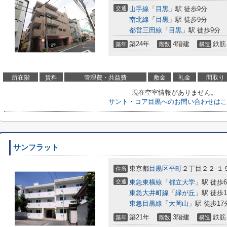
交通
山手線
「
目黒
」駅 徒歩9分
南北線
「
目黒
」駅 徒歩9分
都営三田線
「
目黒
」駅 徒歩9分
築24年
4階建
鉄筋
築年
階数
構造
所在階
賃料
管理費・共益費
敷金
礼金
間取り
現在空室情報がありません。
サント・コア目黒へのお問い合わせはこ
サンフラット
東京都
目黒区
平町
２丁目２２-１
住所
交通
東急東横線
「
都立大学
」駅 徒歩
東急大井町線
「
緑が丘
」駅 徒歩1
東急目黒線
「
大岡山
」駅 徒歩17
築21年
3階建
鉄筋
築年
階数
構造