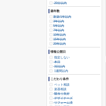
20分以内
築年数
新築/1年以内
3年以内
5年以内
7年以内
10年以内
15年以内
20年以内
情報公開日
指定しない
本日
3日以内
1週間以内
こだわり条件
ペット相談
楽器相談
陽当り良好
デザイナーズ
リフォーム済