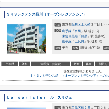
３４３レジデンス品川（オープンレジデンシア）
東京都
品川区
上大崎
３丁目１４-
住所
交通
山手線
「
目黒
」駅 徒歩8分
東急目黒線
「
目黒
」駅 徒歩8分
山手線
「
五反田
」駅 徒歩8分
予定
4階建 地下1階
築年
階数
構
所在階
賃料
管理費・共益費
敷金
礼金
間取り
現在空室情報がありません。
３４３レジデンス品川（オープンレジデンシア）へのお
Ｌｅ ｃｅｒｉｓｉｅｒ ル スリジェ
東京都
目黒区
碑文谷
１丁目２５-
住所