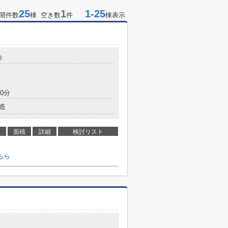
25
1
1-25
開件数
棟 空き数
件
棟表示
０
0分
造
面積
詳細
検討リスト
ちら