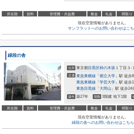
所在階
賃料
管理費・共益費
敷金
礼金
間取り
現在空室情報がありません。
サンフラットへのお問い合わせはこち
緑段の舎
東京都
目黒区
柿の木坂
１丁目３-
住所
交通
東急東横線
「
都立大学
」駅 徒歩
東急東横線
「
学芸大学
」駅 徒歩1
東急目黒線
「
大岡山
」駅 徒歩24
築27年
3階建 地下1階
築年
階数
所在階
賃料
管理費・共益費
敷金
礼金
間取り
現在空室情報がありません。
緑段の舎へのお問い合わせはこちら