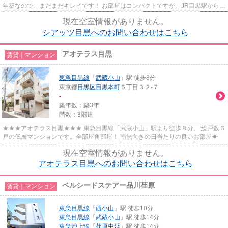
年築なので、まだまだキレイです！ お部屋はコンパクトですが、JR目黒駅から徒
歩9分の利便性〇 駐輪場があるの...
現在空室情報がありません。
シアッツ目黒へのお問い合わせはこちら
アオテラス目黒
賃貸｜マンション
東急目黒線
「
武蔵小山
」駅 徒歩8分
東京都
目黒区
目黒本町
５丁目３２-７
-
築年数：築3年
階数：3階建
★★★アオテラス目黒★★★ 東急目黒線「武蔵小山」駅より徒歩８分。 総戸数６
戸の低層マンションです。全部屋角部屋！ 南無向きの日当たりの良いお部屋☀
現在空室情報がありません。
アオテラス目黒へのお問い合わせはこちら
ベルシードステアー品川荏原
賃貸｜マンション
東急目黒線
「
西小山
」駅 徒歩10分
東急目黒線
「
武蔵小山
」駅 徒歩14分
東急池上線
「
荏原中延
」駅 徒歩14分