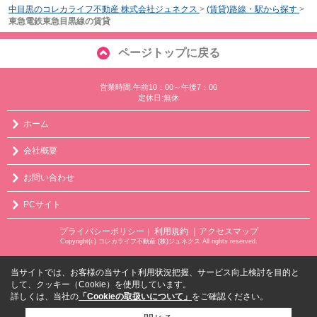
中目黒のコレカライフ不動産 株式会社ジュネクス
>
(賃貸)路線・駅から探す
>
東急電鉄東急目黒線の賃貸
ページトップに戻る
営業時間:午前10：00～午後7：00
定休日:無休
ホーム
会社概要
お問い合わせ
PCサイト
プライバシーポリシー
利用規約
｜アクセスマップ
｜
Copyright(c) コレカライフ不動産 (株)ジュネクス All rights reserved.
当サイトでは、お客様の当サイト利用状況把握、サービス向上検討を目的と
して、クッキー（Cookie）を使用しています。
詳しくは、当社の
「Cookieの取扱いについて」
をご確認ください。