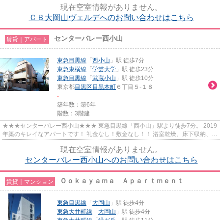
現在空室情報がありません。
ＣＢ大岡山ヴェルデへのお問い合わせはこちら
センターバレー西小山
賃貸｜アパート
東急目黒線
「
西小山
」駅 徒歩7分
東急東横線
「
学芸大学
」駅 徒歩23分
東急目黒線
「
武蔵小山
」駅 徒歩10分
東京都
目黒区
目黒本町
６丁目５-１８
-
築年数：築6年
階数：3階建
★★★センターバレー西小山★★★ 東急目黒線「西小山」駅より徒歩7分。 2019
年築のキレイなアパートです！ 礼金なし！敷金なし！！ 浴室乾燥、床下収納、シ
ステムキッチンなど設備充実◎
現在空室情報がありません。
センターバレー西小山へのお問い合わせはこちら
Ｏｏｋａｙａｍａ Ａｐａｒｔｍｅｎｔ
賃貸｜マンション
東急目黒線
「
大岡山
」駅 徒歩4分
東急大井町線
「
大岡山
」駅 徒歩4分