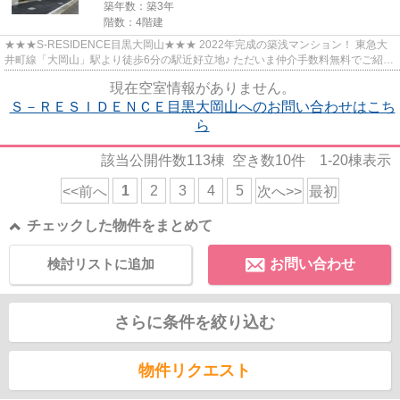
築年数：築3年
階数：4階建
★★★S-RESIDENCE目黒大岡山★★★ 2022年完成の築浅マンション！ 東急大
井町線「大岡山」駅より徒歩6分の駅近好立地♪ ただいま仲介手数料無料でご紹介
中です！！
現在空室情報がありません。
Ｓ－ＲＥＳＩＤＥＮＣＥ目黒大岡山へのお問い合わせはこち
ら
該当公開件数
113
棟 空き数
10
件
1-20
棟表示
1
2
3
4
5
<<前へ
次へ>>
最初
チェックした物件をまとめて
検討リストに追加
お問い合わせ
さらに条件を絞り込む
物件リクエスト