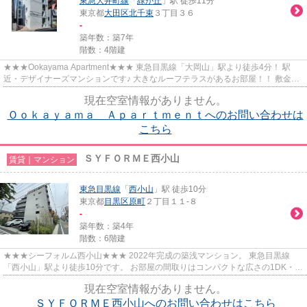
東急大井町線
「
緑が丘
」駅 徒歩11分
東京都
大田区
北千束
３丁目３６
-
築年数：築7年
階数：4階建
★★★Ookayama Apartment★★★ 東急目黒線「大岡山」駅より徒歩4分！ 駅
近・デザイナーズマンションです♪ 大きなルーフテラスがあるお部屋！！ 敷金・
礼金ナシでご紹介中です！！
現在空室情報がありません。
Ｏｏｋａｙａｍａ Ａｐａｒｔｍｅｎｔへのお問い合わせは
こちら
ＳＹＦＯＲＭＥ西小山
賃貸｜マンション
東急目黒線
「
西小山
」駅 徒歩10分
東京都
目黒区
原町
２丁目１１-８
-
築年数：築4年
階数：6階建
★★★シーフォルム西小山★★★ 2022年完成の築浅マンション。 東急目黒線
「西小山」駅より徒歩10分です。 お部屋の間取りはコンパクトな広さの1DK・
2K・1LDK・2LDKを揃えており、シングル...
現在空室情報がありません。
ＳＹＦＯＲＭＥ西小山へのお問い合わせはこちら