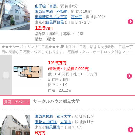
山手線
「
目黒
」駅 徒歩8分
東急目黒線
「
不動前
」駅 徒歩18分
湘南新宿ライン宇須
「
恵比寿
」駅 徒歩20分
東京都
目黒区
目黒
１丁目２３-２０
12.9
万円
築年数：築6年 ｜募集中：
1室
階数：3階建
★★★シーズ・ガレリア目黒★★★ JR山手線「目黒」駅より徒歩8分。 目黒一丁
目の閑静な住宅街に位置しております。 宅配ボックス・オートロック付きマンシ
ョン。 室内設備は浴室乾燥、シス...
12.9
万
円
(管理費・共益費 5,000円)
敷：6.45万円｜礼：19.35万円
所在階：1階
間取り：1K
面積：23.12㎡
サークルハウス都立大学
賃貸｜アパート
東急東横線
「
都立大学
」駅 徒歩13分
東急大井町線
「
大岡山
」駅 徒歩11分
東京都
目黒区
南
２丁目９-１５
6
万円