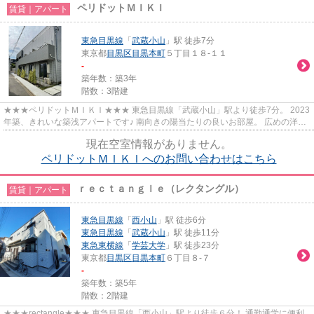
ペリドットＭＩＫＩ
賃貸｜アパート
東急目黒線
「
武蔵小山
」駅 徒歩7分
東京都
目黒区
目黒本町
５丁目１８-１１
-
築年数：築3年
階数：3階建
★★★ペリドットＭＩＫＩ★★★ 東急目黒線「武蔵小山」駅より徒歩7分。 2023
年築、きれいな築浅アパートです♪ 南向きの陽当たりの良いお部屋。 広めの洋
室、バストイレ別、独立洗面あり！
現在空室情報がありません。
ペリドットＭＩＫＩへのお問い合わせはこちら
ｒｅｃｔａｎｇｌｅ（レクタングル）
賃貸｜アパート
東急目黒線
「
西小山
」駅 徒歩6分
東急目黒線
「
武蔵小山
」駅 徒歩11分
東急東横線
「
学芸大学
」駅 徒歩23分
東京都
目黒区
目黒本町
６丁目８-７
-
築年数：築5年
階数：2階建
★★★rectangle★★★ 東急目黒線「西小山」駅より徒歩６分！ 通勤通学に便利