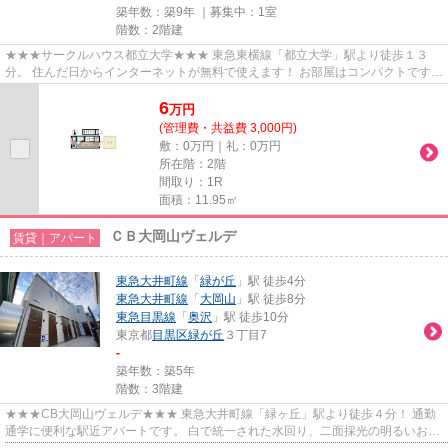
築年数：築9年 ｜募集中：
1室
階数：2階建
★★★サークルハウス都立大学★★★ 東急東横線「都立大学」駅より徒歩１３
分。 住んだ日からインターネットが無料で使えます！ お部屋はコンパクトです
が、バストイレ別・シャワールームタ...
6
万
円
(管理費・共益費 3,000円)
敷：0万円｜礼：0万円
所在階：2階
間取り：1R
面積：11.95㎡
ＣＢ大岡山ヴェルデ
賃貸｜アパート
東急大井町線
「
緑が丘
」駅 徒歩4分
東急大井町線
「
大岡山
」駅 徒歩8分
東急目黒線
「
奥沢
」駅 徒歩10分
東京都
目黒区
緑が丘
３丁目7
-
築年数：築5年
階数：3階建
★★★CB大岡山ヴェルデ★★★ 東急大井町線「緑ヶ丘」駅より徒歩４分！ 通勤
通学に便利な駅近アパートです。 白で統一された水回り、二面採光の明るいお部
屋♪