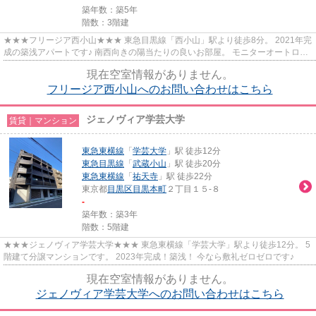
築年数：築5年
階数：3階建
★★★フリージア西小山★★★ 東急目黒線「西小山」駅より徒歩8分。 2021年完
成の築浅アパートです♪ 南西向きの陽当たりの良いお部屋。 モニターオートロッ
ク付きで、一人暮らしも安心です◎
現在空室情報がありません。
フリージア西小山へのお問い合わせはこちら
ジェノヴィア学芸大学
賃貸｜マンション
東急東横線
「
学芸大学
」駅 徒歩12分
東急目黒線
「
武蔵小山
」駅 徒歩20分
東急東横線
「
祐天寺
」駅 徒歩22分
東京都
目黒区
目黒本町
２丁目１５-８
-
築年数：築3年
階数：5階建
★★★ジェノヴィア学芸大学★★★ 東急東横線「学芸大学」駅より徒歩12分。 5
階建て分譲マンションです。 2023年完成！築浅！ 今なら敷礼ゼロゼロです♪
現在空室情報がありません。
ジェノヴィア学芸大学へのお問い合わせはこちら