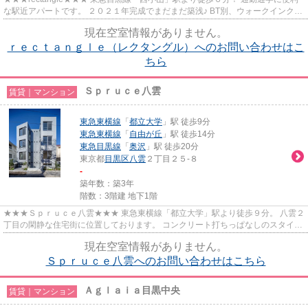
な駅近アパートです。 ２０２１年完成でまだまだ築浅♪ BT別、ウォークインクロ
ーゼットあり、空間を広く使えます。
現在空室情報がありません。
ｒｅｃｔａｎｇｌｅ（レクタングル）へのお問い合わせはこ
ちら
Ｓｐｒｕｃｅ八雲
賃貸｜マンション
東急東横線
「
都立大学
」駅 徒歩9分
東急東横線
「
自由が丘
」駅 徒歩14分
東急目黒線
「
奥沢
」駅 徒歩20分
東京都
目黒区
八雲
２丁目２５-８
-
築年数：築3年
階数：3階建 地下1階
★★★Ｓｐｒｕｃｅ八雲★★★ 東急東横線「都立大学」駅より徒歩９分。 八雲２
丁目の閑静な住宅街に位置しております。 コンクリート打ちっぱなしのスタイリ
ッシュな外観。 振り分けタイプ...
現在空室情報がありません。
Ｓｐｒｕｃｅ八雲へのお問い合わせはこちら
Ａｇｌａｉａ目黒中央
賃貸｜マンション