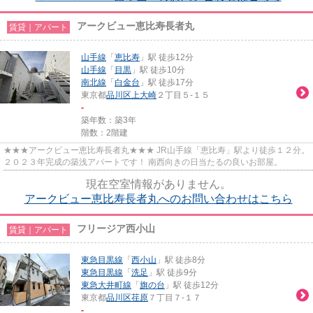
アークビュー恵比寿長者丸
賃貸｜アパート
山手線
「
恵比寿
」駅 徒歩12分
山手線
「
目黒
」駅 徒歩10分
南北線
「
白金台
」駅 徒歩17分
東京都
品川区
上大崎
２丁目５-１５
-
築年数：築3年
階数：2階建
★★★アークビュー恵比寿長者丸★★★ JR山手線「恵比寿」駅より徒歩１２分。
２０２３年完成の築浅アパートです！ 南西向きの日当たるの良いお部屋。
現在空室情報がありません。
アークビュー恵比寿長者丸へのお問い合わせはこちら
フリージア西小山
賃貸｜アパート
東急目黒線
「
西小山
」駅 徒歩8分
東急目黒線
「
洗足
」駅 徒歩9分
東急大井町線
「
旗の台
」駅 徒歩12分
東京都
品川区
荏原
７丁目７-１７
-