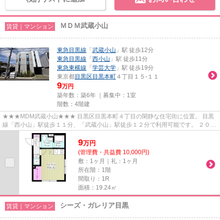
ＭＤＭ武蔵小山
賃貸｜マンション
東急目黒線
「
武蔵小山
」駅 徒歩12分
東急目黒線
「
西小山
」駅 徒歩11分
東急東横線
「
学芸大学
」駅 徒歩19分
東京都
目黒区
目黒本町
４丁目１５-１１
9
万円
築年数：築6年 ｜募集中：
1室
階数：4階建
★★★MDM武蔵小山★★★ 目黒区目黒本町４丁目の閑静な住宅街に位置。 目黒
線「西小山」駅徒歩１１分、「武蔵小山」駅徒歩１２分で利用可能です。 ２０２
０年完成の築浅マンション。 住んだ...
9
万
円
(管理費・共益費 10,000円)
敷：1ヶ月｜礼：1ヶ月
所在階：1階
間取り：1R
面積：19.24㎡
シーズ・ガレリア目黒
賃貸｜マンション