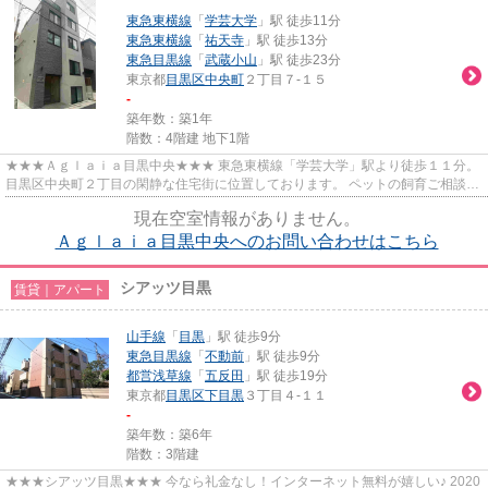
東急東横線
「
学芸大学
」駅 徒歩11分
東急東横線
「
祐天寺
」駅 徒歩13分
東急目黒線
「
武蔵小山
」駅 徒歩23分
東京都
目黒区
中央町
２丁目７-１５
-
築年数：築1年
階数：4階建 地下1階
★★★Ａｇｌａｉａ目黒中央★★★ 東急東横線「学芸大学」駅より徒歩１１分。
目黒区中央町２丁目の閑静な住宅街に位置しております。 ペットの飼育ご相談可
能♪ ２０２４年完成の築浅マンシ...
現在空室情報がありません。
Ａｇｌａｉａ目黒中央へのお問い合わせはこちら
シアッツ目黒
賃貸｜アパート
山手線
「
目黒
」駅 徒歩9分
東急目黒線
「
不動前
」駅 徒歩9分
都営浅草線
「
五反田
」駅 徒歩19分
東京都
目黒区
下目黒
３丁目４-１１
-
築年数：築6年
階数：3階建
★★★シアッツ目黒★★★ 今なら礼金なし！インターネット無料が嬉しい♪ 2020