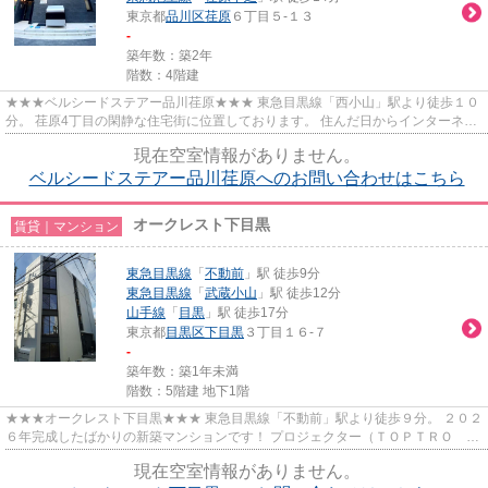
東京都
品川区
荏原
６丁目５-１３
-
築年数：築2年
階数：4階建
★★★ベルシードステアー品川荏原★★★ 東急目黒線「西小山」駅より徒歩１０
分。 荏原4丁目の閑静な住宅街に位置しております。 住んだ日からインターネッ
ト無料で利用可能♪ モニター付き...
現在空室情報がありません。
ベルシードステアー品川荏原へのお問い合わせはこちら
オークレスト下目黒
賃貸｜マンション
東急目黒線
「
不動前
」駅 徒歩9分
東急目黒線
「
武蔵小山
」駅 徒歩12分
山手線
「
目黒
」駅 徒歩17分
東京都
目黒区
下目黒
３丁目１６-７
-
築年数：築1年未満
階数：5階建 地下1階
★★★オークレスト下目黒★★★ 東急目黒線「不動前」駅より徒歩９分。 ２０２
６年完成したばかりの新築マンションです！ プロジェクター（ＴＯＰＴＲＯ Ｘ
６）・ロールスクリーン付！ ペ...
現在空室情報がありません。