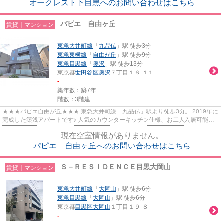
オークレスト下目黒へのお問い合わせはこちら
パピエ 自由ヶ丘
賃貸｜マンション
東急大井町線
「
九品仏
」駅 徒歩3分
東急東横線
「
自由が丘
」駅 徒歩9分
東急目黒線
「
奥沢
」駅 徒歩13分
東京都
世田谷区
奥沢
７丁目１６-１１
-
築年数：築7年
階数：3階建
★★★パピエ自由が丘★★★ 東急大井町線「九品仏」駅より徒歩3分。 2019年に
完成した築浅アパートです♪ 人気のカウンターキッチン仕様、お二人入居可能で
す。
現在空室情報がありません。
パピエ 自由ヶ丘へのお問い合わせはこちら
Ｓ－ＲＥＳＩＤＥＮＣＥ目黒大岡山
賃貸｜マンション
東急大井町線
「
大岡山
」駅 徒歩6分
東急目黒線
「
大岡山
」駅 徒歩6分
東京都
目黒区
大岡山
１丁目１９-８
-