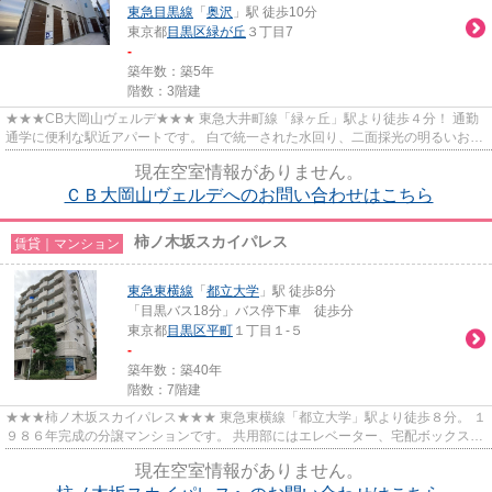
東急目黒線
「
奥沢
」駅 徒歩10分
東京都
目黒区
緑が丘
３丁目7
-
築年数：築5年
階数：3階建
★★★CB大岡山ヴェルデ★★★ 東急大井町線「緑ヶ丘」駅より徒歩４分！ 通勤
通学に便利な駅近アパートです。 白で統一された水回り、二面採光の明るいお部
屋♪
現在空室情報がありません。
ＣＢ大岡山ヴェルデへのお問い合わせはこちら
柿ノ木坂スカイパレス
賃貸｜マンション
東急東横線
「
都立大学
」駅 徒歩8分
「目黒バス18分」バス停下車 徒歩分
東京都
目黒区
平町
１丁目１-５
-
築年数：築40年
階数：7階建
★★★柿ノ木坂スカイパレス★★★ 東急東横線「都立大学」駅より徒歩８分。 １
９８６年完成の分譲マンションです。 共用部にはエレベーター、宅配ボックス完
備◎
現在空室情報がありません。