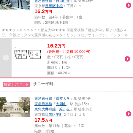
東急東横線
「
自由が丘
」駅 徒歩18分
東京都
目黒区
中根
１丁目８-１
16.2
万円
築年数：築4年 ｜募集中：
1室
階数：2階建 地下1階
★★★タスキｓｍａｒｔ都立大学★★★ 東急東横線「都立大学」駅より徒歩４
分。 外観はモダンで重厚感のあるスタイリッシュなデザインです。 インターネッ
ト使用料無料がポイントです！
16.2
万
円
(管理費・共益費 10,000円)
敷：0万円｜礼：0万円
所在階：1階
間取り：1LDK
面積：40.20㎡
サニー平町
賃貸｜アパート
東急東横線
「
都立大学
」駅 徒歩7分
東急目黒線
「
大岡山
」駅 徒歩15分
東急大井町線
「
緑が丘
」駅 徒歩19分
東京都
目黒区
平町
２丁目１-１３
17.5
万円
築年数：築11年 ｜募集中：
1室
階数：2階建