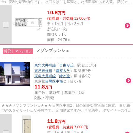
学に便利な駅近物件です。 水回りは白を基調とした清潔感のある内装。 防犯カメ
ラ、オートロック付きで安心のセ...
10.8
万
円
(管理費・共益費 12,000円)
敷：1ヶ月｜礼：2ヶ月
所在階：2階
間取り：1K
面積：24.79㎡
メゾンブランシェ
賃貸｜マンション
東急大井町線
「
自由が丘
」駅 徒歩14分
東急東横線
「
都立大学
」駅 徒歩7分
東急大井町線
「
緑が丘
」駅 徒歩9分
東京都
目黒区
中根
２丁目６-８
11.8
万円
築年数：築18年 ｜募集中：
1室
階数：2階建
★★★メゾンブランシェ★★★ 目黒区中根2丁目の閑静な住宅街に位置。 白い箱
型のスタイリッシュな外観です。 定期借家ですが、再契約型。 デザイナーズ仕様
のお部屋に住みたい方、ぜひお問...
11.8
万
円
(管理費・共益費 7,000円)
敷：1ヶ月｜礼：1ヶ月