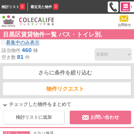
0
0
検討リスト
最近見た物件
お問合せ
目黒区賃貸物件一覧 バス・トイレ別,
募集中のみ表示
460
該当物件
棟
81
空き数
件
さらに条件を絞り込む
物件リクエスト
チェックした物件をまとめて
検討リストに追加
お問い合わせ
クラソ洗足
賃貸｜アパート