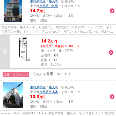
東急東横線
「
祐天寺
」駅 徒歩6分
東京都
目黒区
中目黒
５丁目２８-２０
14.2
万円
築年数：築23年 ｜募集中：
1室
階数：5階建
東急東横線「祐天寺」駅より徒歩5分。駒沢通沿いの賃貸マンションです。 駅か
ら商店街を抜けてすぐのところにあるので、帰宅のついでにお買い物も済ませて
しまうことが出来ますよ♪
14.2
万
円
(管理費・共益費 10,000円)
敷：1ヶ月｜礼：0万円
所在階：1階
間取り：1K
面積：31.15㎡
ドルチェ目黒・ＷＥＳＴ
賃貸｜マンション
東急東横線
「
祐天寺
」駅 徒歩4分
東京都
目黒区
五本木
２丁目１８-１５
10.8
万円
築年数：築20年 ｜募集中：
1室
階数：3階建
★★★ドルチェ目黒WEST★★★ 東急東横線「祐天寺」駅より徒歩４分！ 通勤通