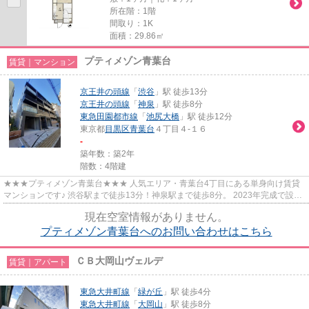
所在階：1階
間取り：1K
面積：29.86㎡
プティメゾン青葉台
賃貸｜マンション
京王井の頭線
「
渋谷
」駅 徒歩13分
京王井の頭線
「
神泉
」駅 徒歩8分
東急田園都市線
「
池尻大橋
」駅 徒歩12分
東京都
目黒区
青葉台
４丁目４-１６
-
築年数：築2年
階数：4階建
★★★プティメゾン青葉台★★★ 人気エリア・青葉台4丁目にある単身向け賃貸
マンションです♪ 渋谷駅まで徒歩13分！神泉駅まで徒歩8分。 2023年完成で設備
もまだまだキレイです。 コンビニ、...
現在空室情報がありません。
プティメゾン青葉台へのお問い合わせはこちら
ＣＢ大岡山ヴェルデ
賃貸｜アパート
東急大井町線
「
緑が丘
」駅 徒歩4分
東急大井町線
「
大岡山
」駅 徒歩8分