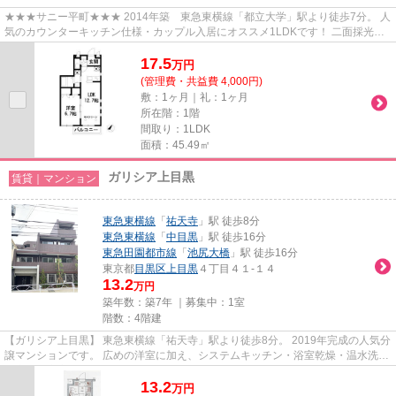
★★★サニー平町★★★ 2014年築 東急東横線「都立大学」駅より徒歩7分。 人
気のカウンターキッチン仕様・カップル入居にオススメ1LDKです！ 二面採光の
角部屋！
17.5
万
円
(管理費・共益費 4,000円)
敷：1ヶ月｜礼：1ヶ月
所在階：1階
間取り：1LDK
面積：45.49㎡
ガリシア上目黒
賃貸｜マンション
東急東横線
「
祐天寺
」駅 徒歩8分
東急東横線
「
中目黒
」駅 徒歩16分
東急田園都市線
「
池尻大橋
」駅 徒歩16分
東京都
目黒区
上目黒
４丁目４１-１４
13.2
万円
築年数：築7年 ｜募集中：
1室
階数：4階建
【ガリシア上目黒】 東急東横線「祐天寺」駅より徒歩8分。 2019年完成の人気分
譲マンションです。 広めの洋室に加え、システムキッチン・浴室乾燥・温水洗浄
便座など充実の設備。 オー...
13.2
万
円