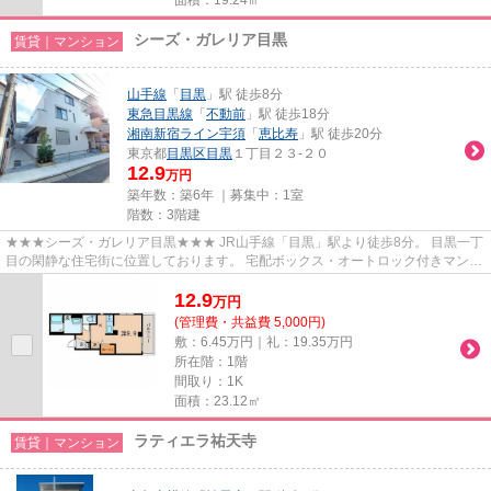
シーズ・ガレリア目黒
賃貸｜マンション
山手線
「
目黒
」駅 徒歩8分
東急目黒線
「
不動前
」駅 徒歩18分
湘南新宿ライン宇須
「
恵比寿
」駅 徒歩20分
東京都
目黒区
目黒
１丁目２３-２０
12.9
万円
築年数：築6年 ｜募集中：
1室
階数：3階建
★★★シーズ・ガレリア目黒★★★ JR山手線「目黒」駅より徒歩8分。 目黒一丁
目の閑静な住宅街に位置しております。 宅配ボックス・オートロック付きマンシ
ョン。 室内設備は浴室乾燥、シス...
12.9
万
円
(管理費・共益費 5,000円)
敷：6.45万円｜礼：19.35万円
所在階：1階
間取り：1K
面積：23.12㎡
ラティエラ祐天寺
賃貸｜マンション