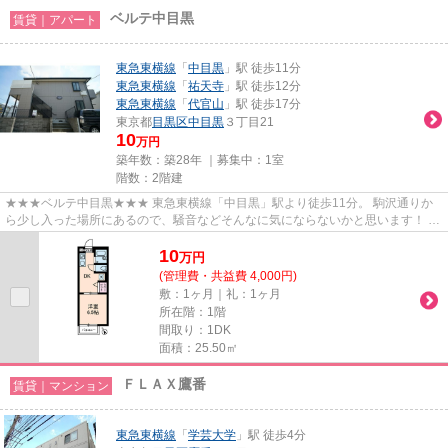
ベルテ中目黒
賃貸｜アパート
東急東横線
「
中目黒
」駅 徒歩11分
東急東横線
「
祐天寺
」駅 徒歩12分
東急東横線
「
代官山
」駅 徒歩17分
東京都
目黒区
中目黒
３丁目21
10
万円
築年数：築28年 ｜募集中：
1室
階数：2階建
★★★ベルテ中目黒★★★ 東急東横線「中目黒」駅より徒歩11分。 駒沢通りか
ら少し入った場所にあるので、騒音などそんなに気にならないかと思います！ 駅
周辺までいかなくても徒歩1分のと...
10
万
円
(管理費・共益費 4,000円)
敷：1ヶ月｜礼：1ヶ月
所在階：1階
間取り：1DK
面積：25.50㎡
ＦＬＡＸ鷹番
賃貸｜マンション
東急東横線
「
学芸大学
」駅 徒歩4分