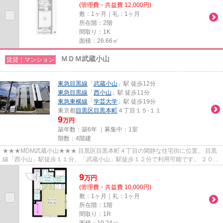
(管理費・共益費 12,000円)
敷：1ヶ月｜礼：1ヶ月
所在階：2階
間取り：1K
面積：26.66㎡
ＭＤＭ武蔵小山
賃貸｜マンション
東急目黒線
「
武蔵小山
」駅 徒歩12分
東急目黒線
「
西小山
」駅 徒歩11分
東急東横線
「
学芸大学
」駅 徒歩19分
東京都
目黒区
目黒本町
４丁目１５-１１
9
万円
築年数：築6年 ｜募集中：
1室
階数：4階建
★★★MDM武蔵小山★★★ 目黒区目黒本町４丁目の閑静な住宅街に位置。 目黒
線「西小山」駅徒歩１１分、「武蔵小山」駅徒歩１２分で利用可能です。 ２０２
０年完成の築浅マンション。 住んだ...
9
万
円
(管理費・共益費 10,000円)
敷：1ヶ月｜礼：1ヶ月
所在階：1階
間取り：1R
面積：19.24㎡