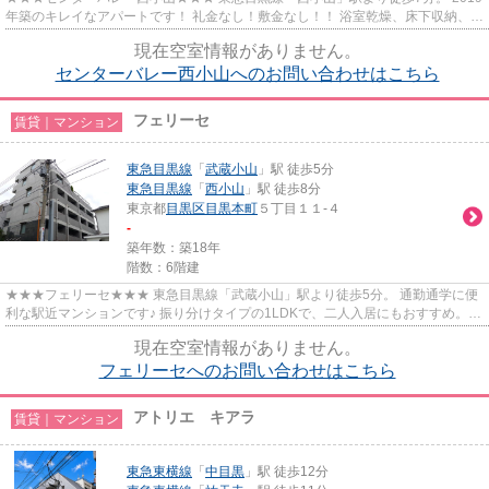
年築のキレイなアパートです！ 礼金なし！敷金なし！！ 浴室乾燥、床下収納、シ
ステムキッチンなど設備充実◎
現在空室情報がありません。
センターバレー西小山へのお問い合わせはこちら
フェリーセ
賃貸｜マンション
東急目黒線
「
武蔵小山
」駅 徒歩5分
東急目黒線
「
西小山
」駅 徒歩8分
東京都
目黒区
目黒本町
５丁目１１-４
-
築年数：築18年
階数：6階建
★★★フェリーセ★★★ 東急目黒線「武蔵小山」駅より徒歩5分。 通勤通学に便
利な駅近マンションです♪ 振り分けタイプの1LDKで、二人入居にもおすすめ。
駐輪場無料。
現在空室情報がありません。
フェリーセへのお問い合わせはこちら
アトリエ キアラ
賃貸｜マンション
東急東横線
「
中目黒
」駅 徒歩12分