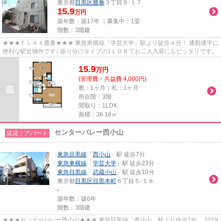
東京都
目黒区
鷹番
３丁目９-１７
15.9
万円
築年数：築17年 ｜募集中：
1室
階数：3階建
★★★ＦＬＡＸ鷹番★★★ 東急東横線「学芸大学」駅より徒歩４分！ 通勤通学に
便利な駅近物件です♪ 振り分けタイプの1ＬＤＫでお二人入居にもピッタリです。
15.9
万
円
(管理費・共益費 4,000円)
敷：1ヶ月｜礼：1ヶ月
所在階：3階
間取り：1LDK
面積：36.18㎡
センターバレー西小山
賃貸｜アパート
東急目黒線
「
西小山
」駅 徒歩7分
東急東横線
「
学芸大学
」駅 徒歩23分
東急目黒線
「
武蔵小山
」駅 徒歩10分
東京都
目黒区
目黒本町
６丁目５-１８
-
築年数：築6年
階数：3階建
★★★センターバレー西小山★★★ 東急目黒線「西小山」駅より徒歩7分。 2019