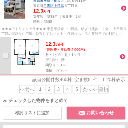
東急東横線
「
祐天寺
」駅 徒歩11分
東京都
目黒区
上目黒
５丁目８
12.3
万円
築年数：築38年 ｜募集中：
1室
階数：4階建
★★★アトリエキアラ★★★ 東急東横線「中目黒」駅より徒歩１２分。 上目黒５
丁目の閑静な住宅街に位置しております。 住居はもちろん事務所での利用もご相
談可能です。
12.3
万
円
(管理費・共益費 5,000円)
敷：1ヶ月｜礼：1ヶ月
所在階：1階
間取り：1DK
面積：32.90㎡
該当公開件数
460
棟 空き数
81
件
1-20
棟表示
1
2
3
4
5
<<前へ
次へ>>
最初
チェックした物件をまとめて
検討リストに追加
お問い合わせ