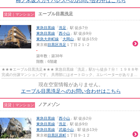
柿ノ木坂スカイパレスへのお問い合わせはこちら
エーブル目黒洗足
賃貸｜マンション
東急目黒線
「
洗足
」駅 徒歩7分
東急目黒線
「
西小山
」駅 徒歩9分
東急大井町線
「
大岡山
」駅 徒歩15分
東京都
目黒区
洗足
１丁目２１-２
-
築年数：築38年
階数：6階建
★★★エーブル目黒洗足★★★ 東急目黒線「洗足」駅から徒歩７分！ １９８８年
完成の分譲マンションです。 共用部にはオートロック、エレベーターがありま
す。
現在空室情報がありません。
エーブル目黒洗足へのお問い合わせはこちら
ノアメゾン
賃貸｜マンション
東急目黒線
「
西小山
」駅 徒歩2分
東急目黒線
「
洗足
」駅 徒歩9分
東急目黒線
「
武蔵小山
」駅 徒歩13分
東京都
目黒区
原町
１丁目９-１２