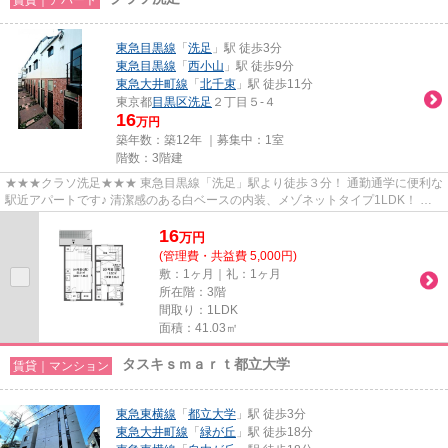
東急目黒線
「
洗足
」駅 徒歩3分
東急目黒線
「
西小山
」駅 徒歩9分
東急大井町線
「
北千束
」駅 徒歩11分
東京都
目黒区
洗足
２丁目５-４
16
万円
築年数：築12年 ｜募集中：
1室
階数：3階建
★★★クラソ洗足★★★ 東急目黒線「洗足」駅より徒歩３分！ 通勤通学に便利な
駅近アパートです♪ 清潔感のある白ベースの内装、メゾネットタイプ1LDK！ お
二人入居にもピッタリです。
16
万
円
(管理費・共益費 5,000円)
敷：1ヶ月｜礼：1ヶ月
所在階：3階
間取り：1LDK
面積：41.03㎡
タスキｓｍａｒｔ都立大学
賃貸｜マンション
東急東横線
「
都立大学
」駅 徒歩3分
東急大井町線
「
緑が丘
」駅 徒歩18分