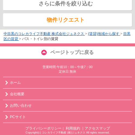
さらに条件を絞り込む
物件リクエスト
中目黒のコレカライフ不動産 株式会社ジュネクス
>
(賃貸)地域から探す
>
目黒
区の賃貸
>
バス・トイレ別の賃貸
ページトップに戻る
営業時間:午前10：00～午後7：00
定休日:無休
ホーム
会社概要
お問い合わせ
PCサイト
プライバシーポリシー
利用規約
｜アクセスマップ
｜
Copyright(c) コレカライフ不動産 (株)ジュネクス All rights reserved.