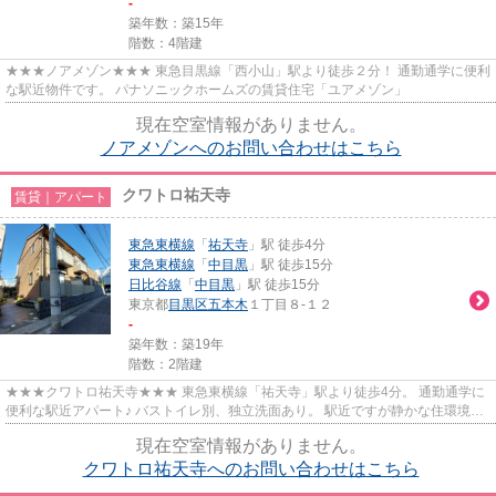
-
築年数：築15年
階数：4階建
★★★ノアメゾン★★★ 東急目黒線「西小山」駅より徒歩２分！ 通勤通学に便利
な駅近物件です。 パナソニックホームズの賃貸住宅「ユアメゾン」
現在空室情報がありません。
ノアメゾンへのお問い合わせはこちら
クワトロ祐天寺
賃貸｜アパート
東急東横線
「
祐天寺
」駅 徒歩4分
東急東横線
「
中目黒
」駅 徒歩15分
日比谷線
「
中目黒
」駅 徒歩15分
東京都
目黒区
五本木
１丁目８-１２
-
築年数：築19年
階数：2階建
★★★クワトロ祐天寺★★★ 東急東横線「祐天寺」駅より徒歩4分。 通勤通学に
便利な駅近アパート♪ バストイレ別、独立洗面あり。 駅近ですが静かな住環境が
魅力です！
現在空室情報がありません。
クワトロ祐天寺へのお問い合わせはこちら