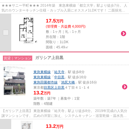
★★★サニー平町★★★ 2014年築 東急東横線「都立大学」駅より徒歩7分。 人
気のカウンターキッチン仕様・カップル入居にオススメ1LDKです！ 二面採光の
角部屋！
17.5
万
円
(管理費・共益費 4,000円)
敷：1ヶ月｜礼：1ヶ月
所在階：1階
間取り：1LDK
面積：45.49㎡
ガリシア上目黒
賃貸｜マンション
東急東横線
「
祐天寺
」駅 徒歩8分
東急東横線
「
中目黒
」駅 徒歩16分
東急田園都市線
「
池尻大橋
」駅 徒歩16分
東京都
目黒区
上目黒
４丁目４１-１４
13.2
万円
築年数：築7年 ｜募集中：
1室
階数：4階建
【ガリシア上目黒】 東急東横線「祐天寺」駅より徒歩8分。 2019年完成の人気分
譲マンションです。 広めの洋室に加え、システムキッチン・浴室乾燥・温水洗浄
便座など充実の設備。 オー...
13.2
万
円