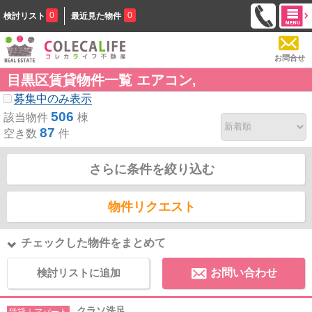
0
0
検討リスト
最近見た物件
お問合せ
目黒区賃貸物件一覧 エアコン,
募集中のみ表示
506
該当物件
棟
87
空き数
件
さらに条件を絞り込む
物件リクエスト
チェックした物件をまとめて
検討リストに追加
お問い合わせ
クラソ洗足
賃貸｜アパート