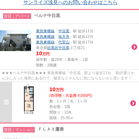
サンライズ浅見へのお問い合わせはこちら
ベルテ中目黒
賃貸｜アパート
東急東横線
「
中目黒
」駅 徒歩11分
東急東横線
「
祐天寺
」駅 徒歩12分
東急東横線
「
代官山
」駅 徒歩17分
東京都
目黒区
中目黒
３丁目21
10
万円
築年数：築28年 ｜募集中：
1室
階数：2階建
★★★ベルテ中目黒★★★ 東急東横線「中目黒」駅より徒歩11分。 駒沢通りか
ら少し入った場所にあるので、騒音などそんなに気にならないかと思います！ 駅
周辺までいかなくても徒歩1分のと...
10
万
円
(管理費・共益費 4,000円)
敷：1ヶ月｜礼：1ヶ月
所在階：1階
間取り：1DK
面積：25.50㎡
ＦＬＡＸ鷹番
賃貸｜マンション