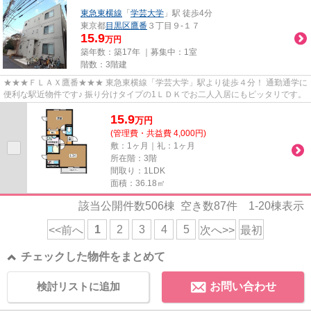
東急東横線
「
学芸大学
」駅 徒歩4分
東京都
目黒区
鷹番
３丁目９-１７
15.9
万円
築年数：築17年 ｜募集中：
1室
階数：3階建
★★★ＦＬＡＸ鷹番★★★ 東急東横線「学芸大学」駅より徒歩４分！ 通勤通学に
便利な駅近物件です♪ 振り分けタイプの1ＬＤＫでお二人入居にもピッタリです。
15.9
万
円
(管理費・共益費 4,000円)
敷：1ヶ月｜礼：1ヶ月
所在階：3階
間取り：1LDK
面積：36.18㎡
該当公開件数
506
棟 空き数
87
件
1-20
棟表示
1
2
3
4
5
<<前へ
次へ>>
最初
チェックした物件をまとめて
検討リストに追加
お問い合わせ