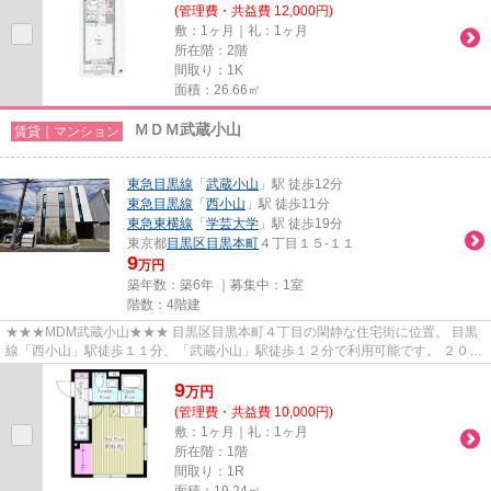
(管理費・共益費 12,000円)
敷：1ヶ月｜礼：1ヶ月
所在階：2階
間取り：1K
面積：26.66㎡
ＭＤＭ武蔵小山
賃貸｜マンション
東急目黒線
「
武蔵小山
」駅 徒歩12分
東急目黒線
「
西小山
」駅 徒歩11分
東急東横線
「
学芸大学
」駅 徒歩19分
東京都
目黒区
目黒本町
４丁目１５-１１
9
万円
築年数：築6年 ｜募集中：
1室
階数：4階建
★★★MDM武蔵小山★★★ 目黒区目黒本町４丁目の閑静な住宅街に位置。 目黒
線「西小山」駅徒歩１１分、「武蔵小山」駅徒歩１２分で利用可能です。 ２０２
０年完成の築浅マンション。 住んだ...
9
万
円
(管理費・共益費 10,000円)
敷：1ヶ月｜礼：1ヶ月
所在階：1階
間取り：1R
面積：19.24㎡