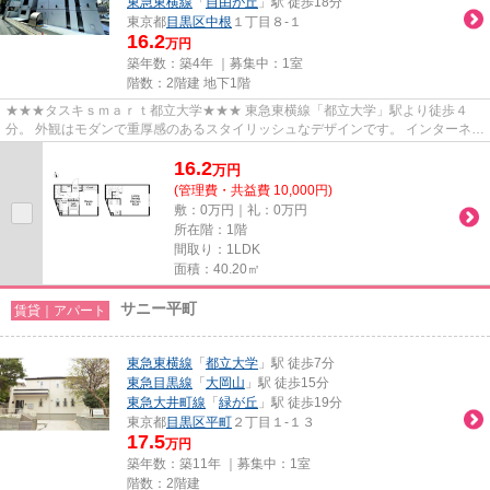
東急東横線
「
自由が丘
」駅 徒歩18分
東京都
目黒区
中根
１丁目８-１
16.2
万円
築年数：築4年 ｜募集中：
1室
階数：2階建 地下1階
★★★タスキｓｍａｒｔ都立大学★★★ 東急東横線「都立大学」駅より徒歩４
分。 外観はモダンで重厚感のあるスタイリッシュなデザインです。 インターネッ
ト使用料無料がポイントです！
16.2
万
円
(管理費・共益費 10,000円)
敷：0万円｜礼：0万円
所在階：1階
間取り：1LDK
面積：40.20㎡
サニー平町
賃貸｜アパート
東急東横線
「
都立大学
」駅 徒歩7分
東急目黒線
「
大岡山
」駅 徒歩15分
東急大井町線
「
緑が丘
」駅 徒歩19分
東京都
目黒区
平町
２丁目１-１３
17.5
万円
築年数：築11年 ｜募集中：
1室
階数：2階建