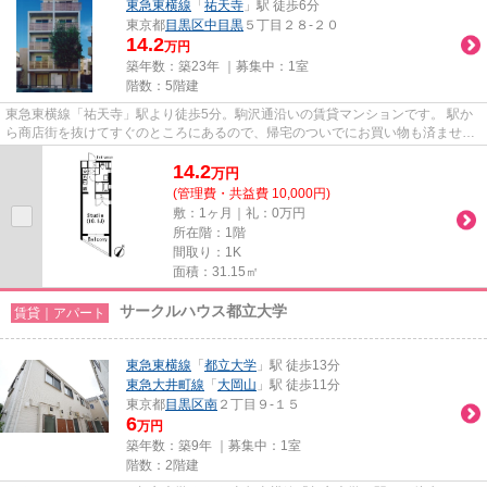
東急東横線
「
祐天寺
」駅 徒歩6分
東京都
目黒区
中目黒
５丁目２８-２０
14.2
万円
築年数：築23年 ｜募集中：
1室
階数：5階建
東急東横線「祐天寺」駅より徒歩5分。駒沢通沿いの賃貸マンションです。 駅か
ら商店街を抜けてすぐのところにあるので、帰宅のついでにお買い物も済ませて
しまうことが出来ますよ♪
14.2
万
円
(管理費・共益費 10,000円)
敷：1ヶ月｜礼：0万円
所在階：1階
間取り：1K
面積：31.15㎡
サークルハウス都立大学
賃貸｜アパート
東急東横線
「
都立大学
」駅 徒歩13分
東急大井町線
「
大岡山
」駅 徒歩11分
東京都
目黒区
南
２丁目９-１５
6
万円
築年数：築9年 ｜募集中：
1室
階数：2階建