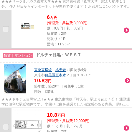
★★★サークルハウス都立大学★★★ 東急東横線「都立大学」駅より徒歩１３
分。 住んだ日からインターネットが無料で使えます！ お部屋はコンパクトです
が、バストイレ別・シャワールームタ...
6
万
円
(管理費・共益費 3,000円)
敷：0万円｜礼：0万円
所在階：2階
間取り：1R
面積：11.95㎡
ドルチェ目黒・ＷＥＳＴ
賃貸｜マンション
東急東横線
「
祐天寺
」駅 徒歩4分
東京都
目黒区
五本木
２丁目１８-１５
10.8
万円
築年数：築20年 ｜募集中：
1室
階数：3階建
★★★ドルチェ目黒WEST★★★ 東急東横線「祐天寺」駅より徒歩４分！ 通勤通
学に便利な駅近物件です。 水回りは白を基調とした清潔感のある内装。 防犯カメ
ラ、オートロック付きで安心のセ...
10.8
万
円
(管理費・共益費 12,000円)
敷：1ヶ月｜礼：2ヶ月
所在階：2階