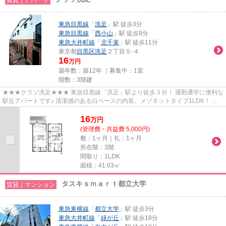
東急目黒線
「
洗足
」駅 徒歩3分
東急目黒線
「
西小山
」駅 徒歩9分
東急大井町線
「
北千束
」駅 徒歩11分
東京都
目黒区
洗足
２丁目５-４
16
万円
築年数：築12年 ｜募集中：
1室
階数：3階建
★★★クラソ洗足★★★ 東急目黒線「洗足」駅より徒歩３分！ 通勤通学に便利な
駅近アパートです♪ 清潔感のある白ベースの内装、メゾネットタイプ1LDK！ お
二人入居にもピッタリです。
16
万
円
(管理費・共益費 5,000円)
敷：1ヶ月｜礼：1ヶ月
所在階：3階
間取り：1LDK
面積：41.03㎡
タスキｓｍａｒｔ都立大学
賃貸｜マンション
東急東横線
「
都立大学
」駅 徒歩3分
東急大井町線
「
緑が丘
」駅 徒歩18分