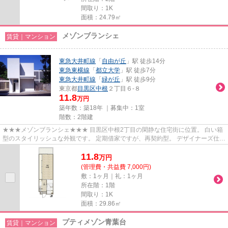
間取り：1K
面積：24.79㎡
メゾンブランシェ
賃貸｜マンション
東急大井町線
「
自由が丘
」駅 徒歩14分
東急東横線
「
都立大学
」駅 徒歩7分
東急大井町線
「
緑が丘
」駅 徒歩9分
東京都
目黒区
中根
２丁目６-８
11.8
万円
築年数：築18年 ｜募集中：
1室
階数：2階建
★★★メゾンブランシェ★★★ 目黒区中根2丁目の閑静な住宅街に位置。 白い箱
型のスタイリッシュな外観です。 定期借家ですが、再契約型。 デザイナーズ仕様
のお部屋に住みたい方、ぜひお問...
11.8
万
円
(管理費・共益費 7,000円)
敷：1ヶ月｜礼：1ヶ月
所在階：1階
間取り：1K
面積：29.86㎡
プティメゾン青葉台
賃貸｜マンション