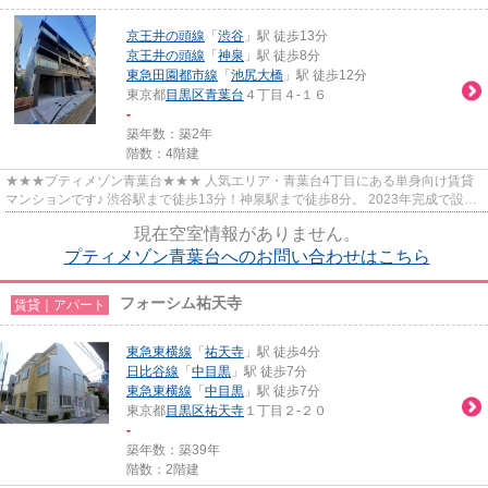
京王井の頭線
「
渋谷
」駅 徒歩13分
京王井の頭線
「
神泉
」駅 徒歩8分
東急田園都市線
「
池尻大橋
」駅 徒歩12分
東京都
目黒区
青葉台
４丁目４-１６
-
築年数：築2年
階数：4階建
★★★プティメゾン青葉台★★★ 人気エリア・青葉台4丁目にある単身向け賃貸
マンションです♪ 渋谷駅まで徒歩13分！神泉駅まで徒歩8分。 2023年完成で設備
もまだまだキレイです。 コンビニ、...
現在空室情報がありません。
プティメゾン青葉台へのお問い合わせはこちら
フォーシム祐天寺
賃貸｜アパート
東急東横線
「
祐天寺
」駅 徒歩4分
日比谷線
「
中目黒
」駅 徒歩7分
東急東横線
「
中目黒
」駅 徒歩7分
東京都
目黒区
祐天寺
１丁目２-２０
-
築年数：築39年
階数：2階建