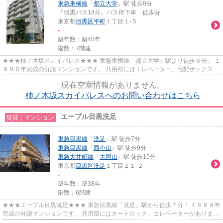
東急東横線
「
都立大学
」駅 徒歩8分
「目黒バス18分」バス停下車 徒歩分
東京都
目黒区
平町
１丁目１-５
-
築年数：築40年
階数：7階建
★★★柿ノ木坂スカイパレス★★★ 東急東横線「都立大学」駅より徒歩８分。 １
９８６年完成の分譲マンションです。 共用部にはエレベーター、宅配ボックス完
備◎
現在空室情報がありません。
柿ノ木坂スカイパレスへのお問い合わせはこちら
エーブル目黒洗足
賃貸｜マンション
東急目黒線
「
洗足
」駅 徒歩7分
東急目黒線
「
西小山
」駅 徒歩9分
東急大井町線
「
大岡山
」駅 徒歩15分
東京都
目黒区
洗足
１丁目２１-２
-
築年数：築38年
階数：6階建
★★★エーブル目黒洗足★★★ 東急目黒線「洗足」駅から徒歩７分！ １９８８年
完成の分譲マンションです。 共用部にはオートロック、エレベーターがありま
す。