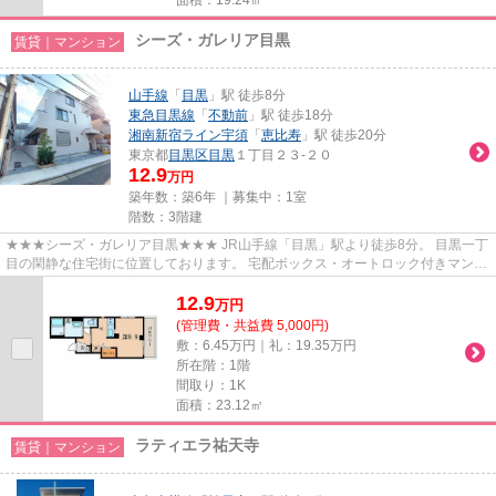
シーズ・ガレリア目黒
賃貸｜マンション
山手線
「
目黒
」駅 徒歩8分
東急目黒線
「
不動前
」駅 徒歩18分
湘南新宿ライン宇須
「
恵比寿
」駅 徒歩20分
東京都
目黒区
目黒
１丁目２３-２０
12.9
万円
築年数：築6年 ｜募集中：
1室
階数：3階建
★★★シーズ・ガレリア目黒★★★ JR山手線「目黒」駅より徒歩8分。 目黒一丁
目の閑静な住宅街に位置しております。 宅配ボックス・オートロック付きマンシ
ョン。 室内設備は浴室乾燥、シス...
12.9
万
円
(管理費・共益費 5,000円)
敷：6.45万円｜礼：19.35万円
所在階：1階
間取り：1K
面積：23.12㎡
ラティエラ祐天寺
賃貸｜マンション