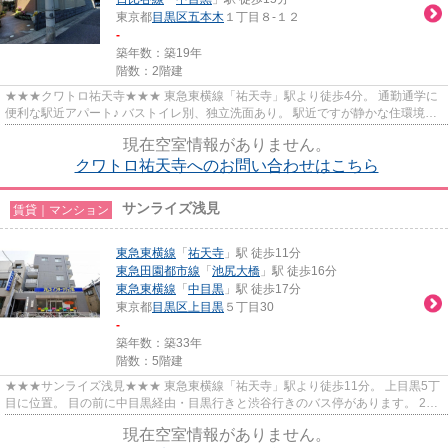
東京都
目黒区
五本木
１丁目８-１２
-
築年数：築19年
階数：2階建
★★★クワトロ祐天寺★★★ 東急東横線「祐天寺」駅より徒歩4分。 通勤通学に
便利な駅近アパート♪ バストイレ別、独立洗面あり。 駅近ですが静かな住環境が
魅力です！
現在空室情報がありません。
クワトロ祐天寺へのお問い合わせはこちら
サンライズ浅見
賃貸｜マンション
東急東横線
「
祐天寺
」駅 徒歩11分
東急田園都市線
「
池尻大橋
」駅 徒歩16分
東急東横線
「
中目黒
」駅 徒歩17分
東京都
目黒区
上目黒
５丁目30
-
築年数：築33年
階数：5階建
★★★サンライズ浅見★★★ 東急東横線「祐天寺」駅より徒歩11分。 上目黒5丁
目に位置。 目の前に中目黒経由・目黒行きと渋谷行きのバス停があります。 24
時間100円ローソン、セブンイレブ...
現在空室情報がありません。