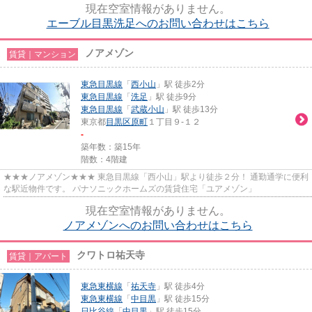
現在空室情報がありません。
エーブル目黒洗足へのお問い合わせはこちら
ノアメゾン
賃貸｜マンション
東急目黒線
「
西小山
」駅 徒歩2分
東急目黒線
「
洗足
」駅 徒歩9分
東急目黒線
「
武蔵小山
」駅 徒歩13分
東京都
目黒区
原町
１丁目９-１２
-
築年数：築15年
階数：4階建
★★★ノアメゾン★★★ 東急目黒線「西小山」駅より徒歩２分！ 通勤通学に便利
な駅近物件です。 パナソニックホームズの賃貸住宅「ユアメゾン」
現在空室情報がありません。
ノアメゾンへのお問い合わせはこちら
クワトロ祐天寺
賃貸｜アパート
東急東横線
「
祐天寺
」駅 徒歩4分
東急東横線
「
中目黒
」駅 徒歩15分
日比谷線
「
中目黒
」駅 徒歩15分