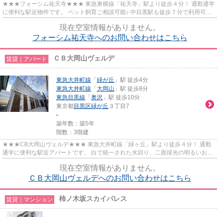
★★★フォーシム祐天寺★★★ 東急東横線「祐天寺」駅より徒歩４分！ 通勤通学
に便利な駅近物件です。 ペット飼育ご相談可能♪ 中目黒駅も徒歩７分で利用可能
です。
現在空室情報がありません。
フォーシム祐天寺へのお問い合わせはこちら
ＣＢ大岡山ヴェルデ
賃貸｜アパート
東急大井町線
「
緑が丘
」駅 徒歩4分
東急大井町線
「
大岡山
」駅 徒歩8分
東急目黒線
「
奥沢
」駅 徒歩10分
東京都
目黒区
緑が丘
３丁目7
-
築年数：築5年
階数：3階建
★★★CB大岡山ヴェルデ★★★ 東急大井町線「緑ヶ丘」駅より徒歩４分！ 通勤
通学に便利な駅近アパートです。 白で統一された水回り、二面採光の明るいお部
屋♪
現在空室情報がありません。
ＣＢ大岡山ヴェルデへのお問い合わせはこちら
柿ノ木坂スカイパレス
賃貸｜マンション