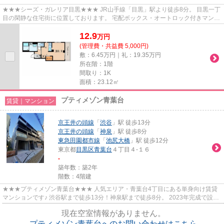
★★★シーズ・ガレリア目黒★★★ JR山手線「目黒」駅より徒歩8分。 目黒一丁
目の閑静な住宅街に位置しております。 宅配ボックス・オートロック付きマンシ
ョン。 室内設備は浴室乾燥、シス...
12.9
万
円
(管理費・共益費 5,000円)
敷：6.45万円｜礼：19.35万円
所在階：1階
間取り：1K
面積：23.12㎡
プティメゾン青葉台
賃貸｜マンション
京王井の頭線
「
渋谷
」駅 徒歩13分
京王井の頭線
「
神泉
」駅 徒歩8分
東急田園都市線
「
池尻大橋
」駅 徒歩12分
東京都
目黒区
青葉台
４丁目４-１６
-
築年数：築2年
階数：4階建
★★★プティメゾン青葉台★★★ 人気エリア・青葉台4丁目にある単身向け賃貸
マンションです♪ 渋谷駅まで徒歩13分！神泉駅まで徒歩8分。 2023年完成で設備
もまだまだキレイです。 コンビニ、...
現在空室情報がありません。
プティメゾン青葉台へのお問い合わせはこちら