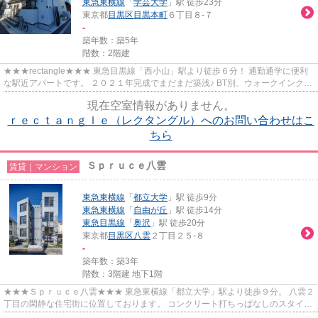
東急東横線
「
学芸大学
」駅 徒歩23分
東京都
目黒区
目黒本町
６丁目８-７
-
築年数：築5年
階数：2階建
★★★rectangle★★★ 東急目黒線「西小山」駅より徒歩６分！ 通勤通学に便利
な駅近アパートです。 ２０２１年完成でまだまだ築浅♪ BT別、ウォークインクロ
ーゼットあり、空間を広く使えます。
現在空室情報がありません。
ｒｅｃｔａｎｇｌｅ（レクタングル）へのお問い合わせはこ
ちら
Ｓｐｒｕｃｅ八雲
賃貸｜マンション
東急東横線
「
都立大学
」駅 徒歩9分
東急東横線
「
自由が丘
」駅 徒歩14分
東急目黒線
「
奥沢
」駅 徒歩20分
東京都
目黒区
八雲
２丁目２５-８
-
築年数：築3年
階数：3階建 地下1階
★★★Ｓｐｒｕｃｅ八雲★★★ 東急東横線「都立大学」駅より徒歩９分。 八雲２
丁目の閑静な住宅街に位置しております。 コンクリート打ちっぱなしのスタイリ
ッシュな外観。 振り分けタイプ...