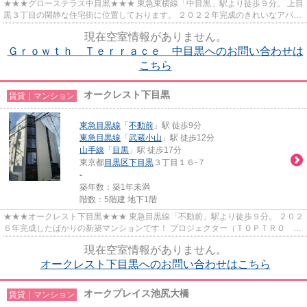
★★★グローステラス中目黒★★★ 東急東横線「中目黒」駅より徒歩９分。 上目
黒３丁目の閑静な住宅街に位置しております。 ２０２２年完成のきれいなアパー
トです。
現在空室情報がありません。
Ｇｒｏｗｔｈ Ｔｅｒｒａｃｅ 中目黒へのお問い合わせは
こちら
オークレスト下目黒
賃貸｜マンション
東急目黒線
「
不動前
」駅 徒歩9分
東急目黒線
「
武蔵小山
」駅 徒歩12分
山手線
「
目黒
」駅 徒歩17分
東京都
目黒区
下目黒
３丁目１６-７
-
築年数：築1年未満
階数：5階建 地下1階
★★★オークレスト下目黒★★★ 東急目黒線「不動前」駅より徒歩９分。 ２０２
６年完成したばかりの新築マンションです！ プロジェクター（ＴＯＰＴＲＯ Ｘ
６）・ロールスクリーン付！ ペ...
現在空室情報がありません。
オークレスト下目黒へのお問い合わせはこちら
オークプレイス池尻大橋
賃貸｜マンション