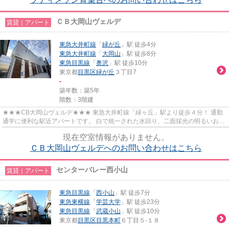
ＣＢ大岡山ヴェルデ
賃貸｜アパート
東急大井町線
「
緑が丘
」駅 徒歩4分
東急大井町線
「
大岡山
」駅 徒歩8分
東急目黒線
「
奥沢
」駅 徒歩10分
東京都
目黒区
緑が丘
３丁目7
-
築年数：築5年
階数：3階建
★★★CB大岡山ヴェルデ★★★ 東急大井町線「緑ヶ丘」駅より徒歩４分！ 通勤
通学に便利な駅近アパートです。 白で統一された水回り、二面採光の明るいお部
屋♪
現在空室情報がありません。
ＣＢ大岡山ヴェルデへのお問い合わせはこちら
センターバレー西小山
賃貸｜アパート
東急目黒線
「
西小山
」駅 徒歩7分
東急東横線
「
学芸大学
」駅 徒歩23分
東急目黒線
「
武蔵小山
」駅 徒歩10分
東京都
目黒区
目黒本町
６丁目５-１８