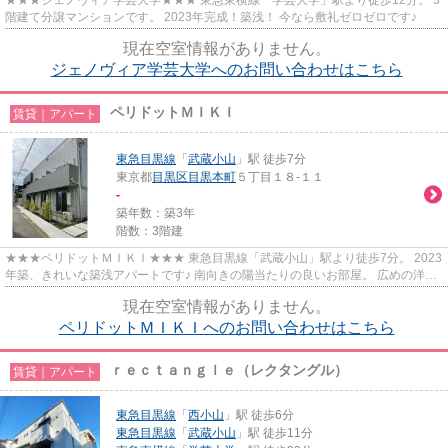
階建て分譲マンションです。 2023年完成！築浅！ 今なら敷礼ゼロゼロです♪
現在空室情報がありません。
ジェノヴィア学芸大学へのお問い合わせはこちら
ペリドットＭＩＫＩ
賃貸｜アパート
東急目黒線
「
武蔵小山
」駅 徒歩7分
東京都
目黒区
目黒本町
５丁目１８-１１
-
築年数：築3年
階数：3階建
★★★ペリドットＭＩＫＩ★★★ 東急目黒線「武蔵小山」駅より徒歩7分。 2023
年築、きれいな築浅アパートです♪ 南向きの陽当たりの良いお部屋。 広めの洋
室、バストイレ別、独立洗面あり！
現在空室情報がありません。
ペリドットＭＩＫＩへのお問い合わせはこちら
ｒｅｃｔａｎｇｌｅ（レクタングル）
賃貸｜アパート
東急目黒線
「
西小山
」駅 徒歩6分
東急目黒線
「
武蔵小山
」駅 徒歩11分