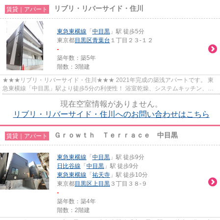
リブリ・リバーサイド・住川
賃貸｜アパート
東急東横線
「
中目黒
」駅 徒歩5分
東京都
目黒区
青葉台
１丁目２３-１２
-
築年数：築5年
階数：3階建
★★★リブリ・リバーサイド・住川★★★ 2021年完成の築浅アパートです。 東
急東横線「中目黒」駅より徒歩5分の利便性！ 浴室乾燥、システムキッチン、設
備そろっています。 山手通りから1...
現在空室情報がありません。
リブリ・リバーサイド・住川へのお問い合わせはこちら
Ｇｒｏｗｔｈ Ｔｅｒｒａｃｅ 中目黒
賃貸｜アパート
東急東横線
「
中目黒
」駅 徒歩9分
日比谷線
「
中目黒
」駅 徒歩9分
東急東横線
「
祐天寺
」駅 徒歩10分
東京都
目黒区
上目黒
３丁目３８-９
-
築年数：築4年
階数：2階建