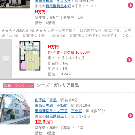
東急東横線
「
学芸大学
」駅 徒歩19分
東京都
目黒区
目黒本町
４丁目１５-１１
9
万円
築年数：築6年 ｜募集中：
1室
階数：4階建
★★★MDM武蔵小山★★★ 目黒区目黒本町４丁目の閑静な住宅街に位置。 目黒
線「西小山」駅徒歩１１分、「武蔵小山」駅徒歩１２分で利用可能です。 ２０２
０年完成の築浅マンション。 住んだ...
9
万
円
(管理費・共益費 10,000円)
敷：1ヶ月｜礼：1ヶ月
所在階：1階
間取り：1R
面積：19.24㎡
シーズ・ガレリア目黒
賃貸｜マンション
山手線
「
目黒
」駅 徒歩8分
東急目黒線
「
不動前
」駅 徒歩18分
湘南新宿ライン宇須
「
恵比寿
」駅 徒歩20分
東京都
目黒区
目黒
１丁目２３-２０
12.9
万円
築年数：築6年 ｜募集中：
1室
階数：3階建