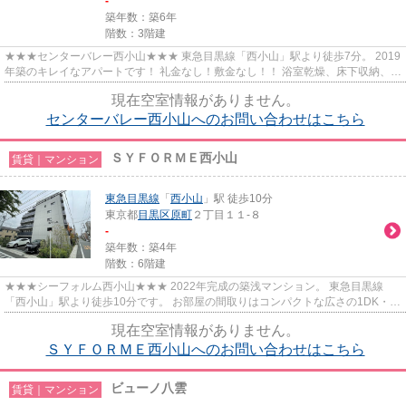
-
築年数：築6年
階数：3階建
★★★センターバレー西小山★★★ 東急目黒線「西小山」駅より徒歩7分。 2019
年築のキレイなアパートです！ 礼金なし！敷金なし！！ 浴室乾燥、床下収納、シ
ステムキッチンなど設備充実◎
現在空室情報がありません。
センターバレー西小山へのお問い合わせはこちら
ＳＹＦＯＲＭＥ西小山
賃貸｜マンション
東急目黒線
「
西小山
」駅 徒歩10分
東京都
目黒区
原町
２丁目１１-８
-
築年数：築4年
階数：6階建
★★★シーフォルム西小山★★★ 2022年完成の築浅マンション。 東急目黒線
「西小山」駅より徒歩10分です。 お部屋の間取りはコンパクトな広さの1DK・
2K・1LDK・2LDKを揃えており、シングル...
現在空室情報がありません。
ＳＹＦＯＲＭＥ西小山へのお問い合わせはこちら
ビューノ八雲
賃貸｜マンション