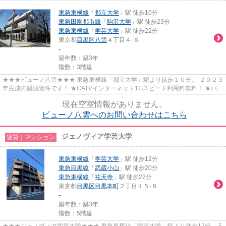
東急東横線
「
都立大学
」駅 徒歩10分
東急田園都市線
「
駒沢大学
」駅 徒歩23分
東急東横線
「
学芸大学
」駅 徒歩22分
東京都
目黒区
八雲
４丁目４-６
-
築年数：築3年
階数：3階建
★★★ビューノ八雲★★★ 東急東横線「都立大学」駅より徒歩１０分。 ２０２３
年完成の築浅物件です！ ★CATVインターネット1Gスピード利用料無料！ ★パナ
ソニックホームズの賃貸住宅ユアメ...
現在空室情報がありません。
ビューノ八雲へのお問い合わせはこちら
ジェノヴィア学芸大学
賃貸｜マンション
東急東横線
「
学芸大学
」駅 徒歩12分
東急目黒線
「
武蔵小山
」駅 徒歩20分
東急東横線
「
祐天寺
」駅 徒歩22分
東京都
目黒区
目黒本町
２丁目１５-８
-
築年数：築3年
階数：5階建
★★★ジェノヴィア学芸大学★★★ 東急東横線「学芸大学」駅より徒歩12分。 5