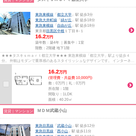
東急東横線
「
都立大学
」駅 徒歩3分
東急大井町線
「
緑が丘
」駅 徒歩18分
東急東横線
「
自由が丘
」駅 徒歩18分
東京都
目黒区
中根
１丁目８-１
16.2
万円
築年数：築4年 ｜募集中：
1室
階数：2階建 地下1階
★★★タスキｓｍａｒｔ都立大学★★★ 東急東横線「都立大学」駅より徒歩４
分。 外観はモダンで重厚感のあるスタイリッシュなデザインです。 インターネッ
ト使用料無料がポイントです！
16.2
万
円
(管理費・共益費 10,000円)
敷：0万円｜礼：0万円
所在階：1階
間取り：1LDK
面積：40.20㎡
ＭＤＭ武蔵小山
賃貸｜マンション
東急目黒線
「
武蔵小山
」駅 徒歩12分
東急目黒線
「
西小山
」駅 徒歩11分