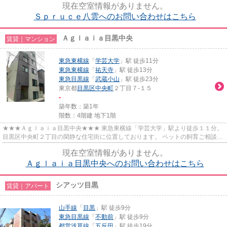
現在空室情報がありません。
Ｓｐｒｕｃｅ八雲へのお問い合わせはこちら
Ａｇｌａｉａ目黒中央
賃貸｜マンション
東急東横線
「
学芸大学
」駅 徒歩11分
東急東横線
「
祐天寺
」駅 徒歩13分
東急目黒線
「
武蔵小山
」駅 徒歩23分
東京都
目黒区
中央町
２丁目７-１５
-
築年数：築1年
階数：4階建 地下1階
★★★Ａｇｌａｉａ目黒中央★★★ 東急東横線「学芸大学」駅より徒歩１１分。
目黒区中央町２丁目の閑静な住宅街に位置しております。 ペットの飼育ご相談可
能♪ ２０２４年完成の築浅マンシ...
現在空室情報がありません。
Ａｇｌａｉａ目黒中央へのお問い合わせはこちら
シアッツ目黒
賃貸｜アパート
山手線
「
目黒
」駅 徒歩9分
東急目黒線
「
不動前
」駅 徒歩9分
都営浅草線
「
五反田
」駅 徒歩19分