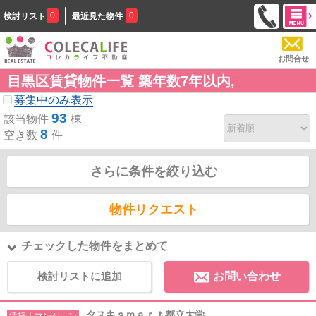
0
0
検討リスト
最近見た物件
お問合せ
目黒区賃貸物件一覧 築年数7年以内,
募集中のみ表示
93
該当物件
棟
8
空き数
件
さらに条件を絞り込む
物件リクエスト
チェックした物件をまとめて
検討リストに追加
お問い合わせ
タスキｓｍａｒｔ都立大学
賃貸｜マンション