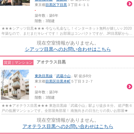
東京都
目黒区
下目黒
３丁目４-１１
-
築年数：築6年
階数：3階建
★★★シアッツ目黒★★★ 今なら礼金なし！インターネット無料が嬉しい♪ 2020
年築なので、まだまだキレイです！ お部屋はコンパクトですが、JR目黒駅から徒
歩9分の利便性〇 駐輪場があるの...
現在空室情報がありません。
シアッツ目黒へのお問い合わせはこちら
アオテラス目黒
賃貸｜マンション
東急目黒線
「
武蔵小山
」駅 徒歩8分
東京都
目黒区
目黒本町
５丁目３２-７
-
築年数：築3年
階数：3階建
★★★アオテラス目黒★★★ 東急目黒線「武蔵小山」駅より徒歩８分。 総戸数６
戸の低層マンションです。全部屋角部屋！ 南無向きの日当たりの良いお部屋☀
現在空室情報がありません。
アオテラス目黒へのお問い合わせはこちら