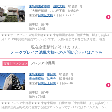
東急田園都市線
「
池尻大橋
」駅 徒歩3分
「大橋停留所」バス停下車 徒歩3分
東京都
目黒区
大橋
２丁目２２-２０
-
築年数：築7年
階数：3階建
★★★オークプレイス池尻大橋★★★ 東急田園都市線「池尻大橋」駅より徒歩3
分！ 2019年完成の築浅マンションです。 犬猫2匹まで飼育ご相談可能。 審査が
難しい方もご相談下さい。
現在空室情報がありません。
オークプレイス池尻大橋へのお問い合わせはこちら
フレシア中目黒
賃貸｜マンション
東急東横線
「
中目黒
」駅 徒歩8分
東急東横線
「
祐天寺
」駅 徒歩8分
東京都
目黒区
上目黒
２丁目49-16
-
築年数：築5年
階数：7階建
★★★フレシア中目黒★★★ 東急東横線・日比谷線「中目黒駅」より徒歩8分！
目黒銀座商店街の先に位置する築浅マンションです♪ 1Ｆにはタイムズカーシェア
のステーション併設。 コンビニや...