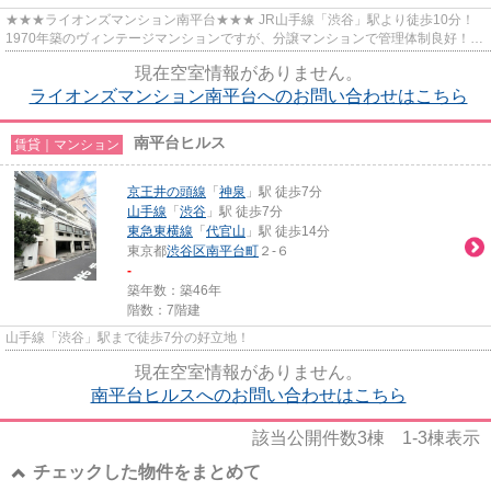
★★★ライオンズマンション南平台★★★ JR山手線「渋谷」駅より徒歩10分！
1970年築のヴィンテージマンションですが、分譲マンションで管理体制良好！
24時間ごみ出し可能。 防犯カメラ、...
現在空室情報がありません。
ライオンズマンション南平台へのお問い合わせはこちら
南平台ヒルス
賃貸｜マンション
京王井の頭線
「
神泉
」駅 徒歩7分
山手線
「
渋谷
」駅 徒歩7分
東急東横線
「
代官山
」駅 徒歩14分
東京都
渋谷区
南平台町
２-６
-
築年数：築46年
階数：7階建
山手線「渋谷」駅まで徒歩7分の好立地！
現在空室情報がありません。
南平台ヒルスへのお問い合わせはこちら
該当公開件数
3
棟
1-3
棟表示
チェックした物件をまとめて