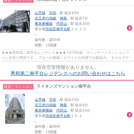
山手線
「
渋谷
」駅 徒歩10分
京王井の頭線
「
神泉
」駅 徒歩7分
東急東横線
「
代官山
」駅 徒歩15分
東京都
渋谷区
南平台町
１２-１３
-
築年数：築55年
階数：12階建
★★★秀和第二南平台レジデンス★★★ 1970年築・ヴィンテージマンションフ
ァン必見の秀和です。 ブルーの屋根にホワイトの外壁でお馴染み。 タイルでデザ
インされたエントランスや、デザイ...
現在空室情報がありません。
秀和第二南平台レジデンスへのお問い合わせはこちら
ライオンズマンション南平台
賃貸｜マンション
山手線
「
渋谷
」駅 徒歩10分
京王井の頭線
「
神泉
」駅 徒歩4分
東急東横線
「
代官山
」駅 徒歩14分
東京都
渋谷区
南平台町
１５-１
-
築年数：築56年
階数：13階建