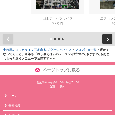
山王アーバンライフ
エクセレ
8.7万円
9
中目黒のコレカライフ不動産 株式会社ジュネクス
>
ブログ記事一覧
>
暖かく
なってくると、今年も「冷し葱そば」のシーズンが近づいてきます♪でもあと
ちょっと違うメニューで我慢です＾＾
ページトップに戻る
営業時間:午前10：00～午後7：00
定休日:無休
ホーム
会社概要