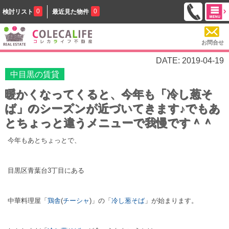
0
0
検討リスト
最近見た物件
お問合せ
DATE: 2019-04-19
中目黒の賃貸
暖かくなってくると、今年も「冷し葱そ
ば」のシーズンが近づいてきます♪でもあ
とちょっと違うメニューで我慢です＾＾
今年もあとちょっとで、
目黒区青葉台3丁目にある
中華料理屋「
鶏舎
(
チーシャ
)」の「
冷し葱そば
」が始まります。