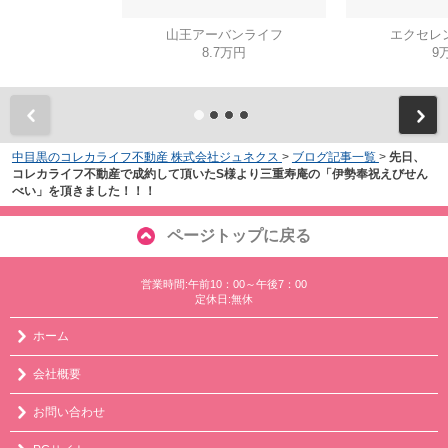
山王アーバンライフ
エクセレ
8.7万円
9
中目黒のコレカライフ不動産 株式会社ジュネクス
>
ブログ記事一覧
>
先日、
コレカライフ不動産で成約して頂いたS様より三重寿庵の「伊勢奉祝えびせん
べい」を頂きました！！！
ページトップに戻る
営業時間:午前10：00～午後7：00
定休日:無休
ホーム
会社概要
お問い合わせ