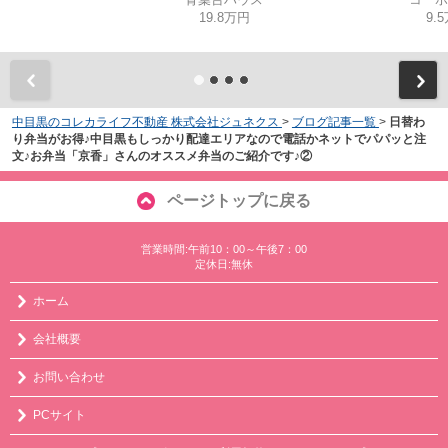
19.8万円
9.
中目黒のコレカライフ不動産 株式会社ジュネクス
>
ブログ記事一覧
>
日替わ
り弁当がお得♪中目黒もしっかり配達エリアなので電話かネットでパパッと注
文♪お弁当「京香」さんのオススメ弁当のご紹介です♪②
ページトップに戻る
営業時間:午前10：00～午後7：00
定休日:無休
ホーム
会社概要
お問い合わせ
PCサイト