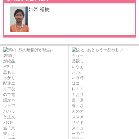
姉帯 裕樹
鶏の唐揚げが絶品♪...
あともう一品欲しい...