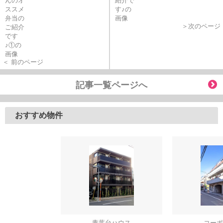
＞次のページ
＜ 前のページ
記事一覧ページへ
おすすめ物件
青葉台ハウス
コーポ