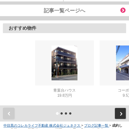
記事一覧ページへ
おすすめ物件
青葉台ハウス
コーポ
19.8万円
9.
中目黒のコレカライフ不動産 株式会社ジュネクス
>
ブログ記事一覧
>
成約し