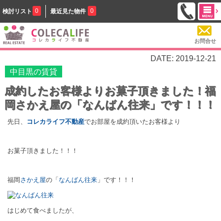
0
0
検討リスト
最近見た物件
お問合せ
DATE: 2019-12-21
中目黒の賃貸
成約したお客様よりお菓子頂きました！福
岡さかえ屋の「なんばん往来」です！！！
先日、
コレカライフ不動産
でお部屋を成約頂いたお客様より
お菓子頂きました！！！
福岡
さかえ屋
の「
なんばん往来
」です！！！
はじめて食べましたが、