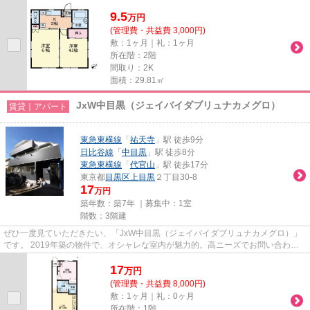
立派な緑道や、カフェなどゆっ...
9.5
万
円
(管理費・共益費 3,000円)
敷：1ヶ月｜礼：1ヶ月
所在階：2階
間取り：2K
面積：29.81㎡
JxW中目黒（ジェイバイダブリュナカメグロ）
賃貸｜アパート
東急東横線
「
祐天寺
」駅 徒歩9分
日比谷線
「
中目黒
」駅 徒歩8分
東急東横線
「
代官山
」駅 徒歩17分
東京都
目黒区
上目黒
２丁目30-8
17
万円
築年数：築7年 ｜募集中：
1室
階数：3階建
ぜひ一度見ていただきたい、「JxW中目黒（ジェイバイダブリュナカメグロ）」
です。 2019年築の物件で、オシャレな室内が魅力的。高ニーズでお問い合わせ
の多い、2駅利用可能物件です。...
17
万
円
(管理費・共益費 8,000円)
敷：1ヶ月｜礼：0ヶ月
所在階：1階