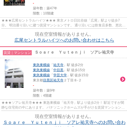
-
築年数：築47年
階数：10階建
★★★広尾セントラルハイツ★★★ 東京メトロ日比谷線「広尾」駅より徒歩7
分。 明治通り沿いに建つ賃貸マンションです。 通り沿いには飲食店多数、恵比
寿・渋谷・六本木も近く、多方面へ移...
現在空室情報がありません。
広尾セントラルハイツへのお問い合わせはこちら
Ｓｏａｒｅ Ｙｕｔｅｎｊｉ ソアレ祐天寺
賃貸｜マンション
東急東横線
「
祐天寺
」駅 徒歩2分
東急東横線
「
中目黒
」駅 徒歩15分
東急東横線
「
学芸大学
」駅 徒歩15分
東京都
目黒区
祐天寺
２丁目８-２
-
築年数：築9年
階数：4階建
★★★ソアレ祐天寺★★★ 東急東横線「祐天寺」駅より徒歩2分！ 駅近ですが閑
静な住宅街の中にあります。 パナソニックホームズが手がける賃貸マンション♪
ハウスメーカー施工でグレード感...
現在空室情報がありません。
Ｓｏａｒｅ Ｙｕｔｅｎｊｉ ソアレ祐天寺へのお問い合わ