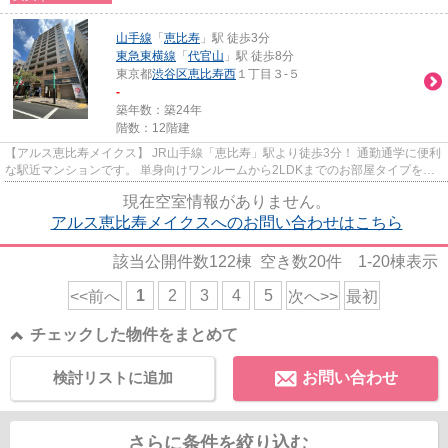
山手線
「
恵比寿
」駅 徒歩3分
東急東横線
「
代官山
」駅 徒歩8分
東京都
渋谷区
恵比寿西
１丁目３-５
-
築年数：築24年
階数：12階建
【アルス恵比寿メイクス】 JR山手線「恵比寿」駅より徒歩3分！ 通勤通学に便利
な駅近マンションです。 単身向けワンルームから2LDKまでのお部屋タイプをご
用意。 渋谷も徒歩圏内です。
現在空室情報がありません。
アルス恵比寿メイクスへのお問い合わせはこちら
該当公開件数
122
棟 空き数
20
件
1-20
棟表示
1
2
3
4
5
<<前へ
次へ>>
最初
チェックした物件をまとめて
検討リストに追加
お問い合わせ
さらに条件を絞り込む