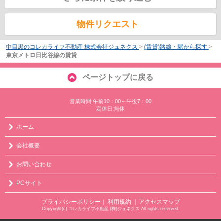
物件リクエスト
中目黒のコレカライフ不動産 株式会社ジュネクス
>
(賃貸)路線・駅から探す
>
東京メトロ日比谷線の賃貸
ページトップに戻る
営業時間:午前10：00～午後7：00
定休日:無休
ホーム
会社概要
お問い合わせ
PCサイト
プライバシーポリシー
利用規約
｜アクセスマップ
｜
Copyright(c) コレカライフ不動産 (株)ジュネクス All rights reserved.