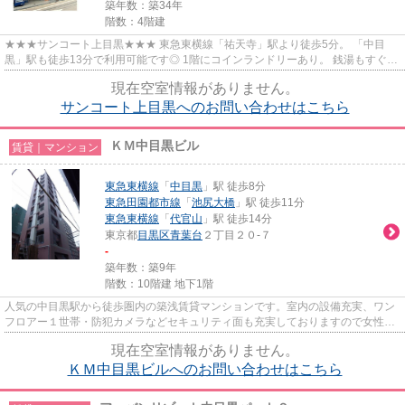
築年数：築34年
階数：4階建
★★★サンコート上目黒★★★ 東急東横線「祐天寺」駅より徒歩5分。 「中目
黒」駅も徒歩13分で利用可能です◎ 1階にコインランドリーあり。 銭湯もすぐの
場所にあります。
現在空室情報がありません。
サンコート上目黒へのお問い合わせはこちら
ＫＭ中目黒ビル
賃貸｜マンション
東急東横線
「
中目黒
」駅 徒歩8分
東急田園都市線
「
池尻大橋
」駅 徒歩11分
東急東横線
「
代官山
」駅 徒歩14分
東京都
目黒区
青葉台
２丁目２０-７
-
築年数：築9年
階数：10階建 地下1階
人気の中目黒駅から徒歩圏内の築浅賃貸マンションです。室内の設備充実、ワン
フロアー１世帯・防犯カメラなどセキュリティ面も充実しておりますので女性も
安心です。
現在空室情報がありません。
ＫＭ中目黒ビルへのお問い合わせはこちら