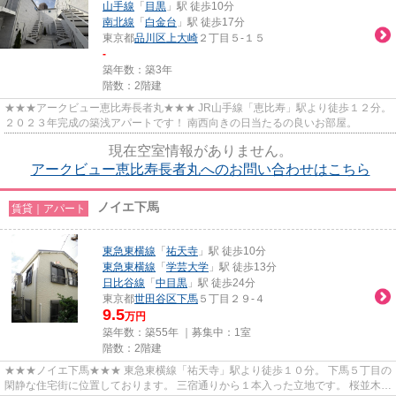
山手線
「
目黒
」駅 徒歩10分
南北線
「
白金台
」駅 徒歩17分
東京都
品川区
上大崎
２丁目５-１５
-
築年数：築3年
階数：2階建
★★★アークビュー恵比寿長者丸★★★ JR山手線「恵比寿」駅より徒歩１２分。
２０２３年完成の築浅アパートです！ 南西向きの日当たるの良いお部屋。
現在空室情報がありません。
アークビュー恵比寿長者丸へのお問い合わせはこちら
ノイエ下馬
賃貸｜アパート
東急東横線
「
祐天寺
」駅 徒歩10分
東急東横線
「
学芸大学
」駅 徒歩13分
日比谷線
「
中目黒
」駅 徒歩24分
東京都
世田谷区
下馬
５丁目２９-４
9.5
万円
築年数：築55年 ｜募集中：
1室
階数：2階建
★★★ノイエ下馬★★★ 東急東横線「祐天寺」駅より徒歩１０分。 下馬５丁目の
閑静な住宅街に位置しております。 三宿通りから１本入った立地です。 桜並木が