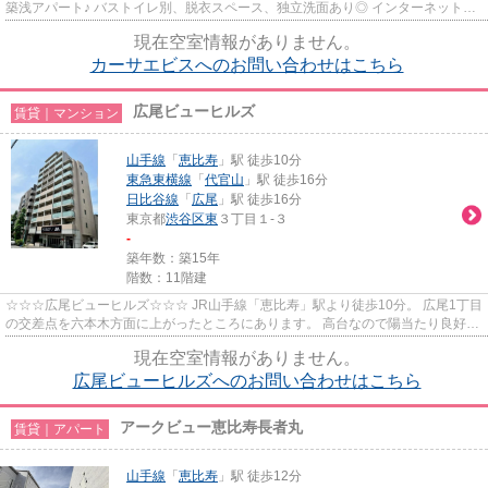
築浅アパート♪ バストイレ別、脱衣スペース、独立洗面あり◎ インターネット無
料です！
現在空室情報がありません。
カーサエビスへのお問い合わせはこちら
広尾ビューヒルズ
賃貸｜マンション
山手線
「
恵比寿
」駅 徒歩10分
東急東横線
「
代官山
」駅 徒歩16分
日比谷線
「
広尾
」駅 徒歩16分
東京都
渋谷区
東
３丁目１-３
-
築年数：築15年
階数：11階建
☆☆☆広尾ビューヒルズ☆☆☆ JR山手線「恵比寿」駅より徒歩10分。 広尾1丁目
の交差点を六本木方面に上がったところにあります。 高台なので陽当たり良好。
並木道がキレイな美術館通り沿い。
現在空室情報がありません。
広尾ビューヒルズへのお問い合わせはこちら
アークビュー恵比寿長者丸
賃貸｜アパート
山手線
「
恵比寿
」駅 徒歩12分