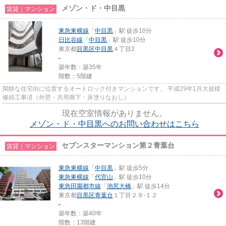
メゾン・ド・中目黒
賃貸｜マンション
東急東横線
「
中目黒
」駅 徒歩10分
日比谷線
「
中目黒
」駅 徒歩10分
東京都
目黒区
中目黒
４丁目2
-
築年数：築35年
階数：5階建
閑静な住宅街に位置するオートロック付きマンションです。 平成29年1月大規模
修繕工事済（外壁・共用廊下・床塗りなおし）
現在空室情報がありません。
メゾン・ド・中目黒へのお問い合わせはこちら
セブンスターマンション第２青葉台
賃貸｜マンション
東急東横線
「
中目黒
」駅 徒歩5分
東急東横線
「
代官山
」駅 徒歩10分
東急田園都市線
「
池尻大橋
」駅 徒歩14分
東京都
目黒区
青葉台
１丁目２９-１２
-
築年数：築40年
階数：13階建