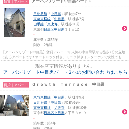
アーバンリゾート中目黒パート２
賃貸｜アパート
日比谷線
「
中目黒
」駅 徒歩7分
東急東横線
「
中目黒
」駅 徒歩7分
山手線
「
恵比寿
」駅 徒歩20分
東京都
目黒区
中目黒
３丁目12
-
築年数：築35年
階数：2階建
【アーバンリゾート中目黒】賃貸アパート☆ 人気の中目黒駅から徒歩7分の立地
にあるアパートです♪ オートロック付き、モニタ付きインターホンで女性でも安
心です。
現在空室情報がありません。
アーバンリゾート中目黒パート２へのお問い合わせはこちら
Ｇｒｏｗｔｈ Ｔｅｒｒａｃｅ 中目黒
賃貸｜アパート
東急東横線
「
中目黒
」駅 徒歩9分
日比谷線
「
中目黒
」駅 徒歩9分
東急東横線
「
祐天寺
」駅 徒歩10分
東京都
目黒区
上目黒
３丁目３８-９
-
築年数：築4年
階数：2階建