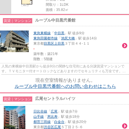
間取り：1LDK
面積：35.82㎡
ルーブル中目黒弐番館
賃貸｜マンション
東急東横線
「
中目黒
」駅 徒歩9分
東急田園都市線
「
池尻大橋
」駅 徒歩14分
東京都
目黒区
上目黒
３丁目４４-１１
-
築年数：築21年
階数：5階建
人気の東横線中目黒駅から徒歩9分の閑静な住宅街にある分譲賃貸マンションで
す。ＴＶモニター付オートロックなどありますのでセキュリティも万全です。2
口ガスシステムキッチンですの...
現在空室情報がありません。
ルーブル中目黒弐番館へのお問い合わせはこちら
広尾セントラルハイツ
賃貸｜マンション
日比谷線
「
広尾
」駅 徒歩7分
山手線
「
恵比寿
」駅 徒歩18分
都営三田線
「
白金台
」駅 徒歩20分
東京都
渋谷区
広尾
５丁目２５-６