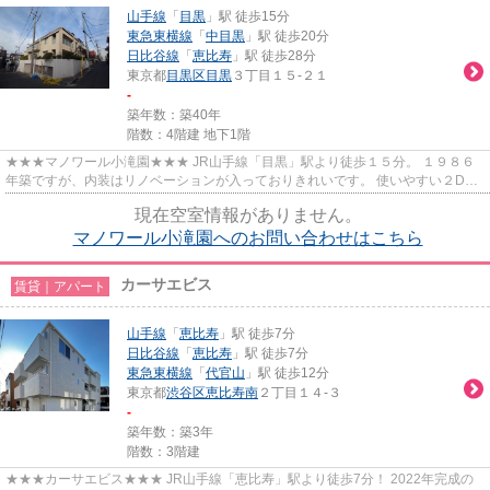
山手線
「
目黒
」駅 徒歩15分
東急東横線
「
中目黒
」駅 徒歩20分
日比谷線
「
恵比寿
」駅 徒歩28分
東京都
目黒区
目黒
３丁目１５-２１
-
築年数：築40年
階数：4階建 地下1階
★★★マノワール小滝園★★★ JR山手線「目黒」駅より徒歩１５分。 １９８６
年築ですが、内装はリノベーションが入っておりきれいです。 使いやすい２DK
の間取り♪
現在空室情報がありません。
マノワール小滝園へのお問い合わせはこちら
カーサエビス
賃貸｜アパート
山手線
「
恵比寿
」駅 徒歩7分
日比谷線
「
恵比寿
」駅 徒歩7分
東急東横線
「
代官山
」駅 徒歩12分
東京都
渋谷区
恵比寿南
２丁目１４-３
-
築年数：築3年
階数：3階建
★★★カーサエビス★★★ JR山手線「恵比寿」駅より徒歩7分！ 2022年完成の