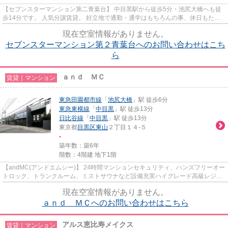
【セブンスターマンション第二青葉台】 中目黒駅から徒歩5分・池尻大橋へも徒
歩14分です。 人気分譲賃貸。 好立地で通勤・通学はもちろんの事、休日もたの
しく過ごせるエリアです！
現在空室情報がありません。
セブンスターマンション第２青葉台へのお問い合わせはこち
ら
ａｎｄ ＭＣ
賃貸｜マンション
東急田園都市線
「
池尻大橋
」駅 徒歩6分
東急東横線
「
中目黒
」駅 徒歩13分
日比谷線
「
中目黒
」駅 徒歩13分
東京都
目黒区
東山
２丁目１４-５
-
築年数：築6年
階数：4階建 地下1階
【andMC(アンドエムシー)】 24時間マンションセキュリティ、ハンズフリーオー
トロック、トランクルーム、ミストサウナなど設備充実ハイグレード高級レジデ
ンス。 東山小学校の学区域で...
現在空室情報がありません。
ａｎｄ ＭＣへのお問い合わせはこちら
アルス恵比寿メイクス
賃貸｜マンション