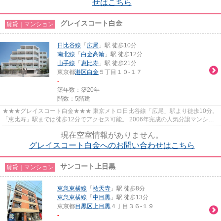
せはこちら
グレイスコート白金
賃貸｜マンション
日比谷線
「
広尾
」駅 徒歩10分
南北線
「
白金高輪
」駅 徒歩12分
山手線
「
恵比寿
」駅 徒歩21分
東京都
港区
白金
５丁目１０-１７
-
築年数：築20年
階数：5階建
★★★グレイスコート白金★★★ 東京メトロ日比谷線「広尾」駅より徒歩10分。
「恵比寿」駅までは徒歩12分でアクセス可能。 2006年完成の人気分譲マンショ
ン。 白い外観が美しく目を惹きます。
現在空室情報がありません。
グレイスコート白金へのお問い合わせはこちら
サンコート上目黒
賃貸｜マンション
東急東横線
「
祐天寺
」駅 徒歩8分
東急東横線
「
中目黒
」駅 徒歩13分
東京都
目黒区
上目黒
４丁目３６-１９
-