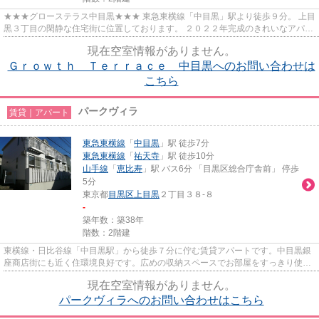
★★★グローステラス中目黒★★★ 東急東横線「中目黒」駅より徒歩９分。 上目
黒３丁目の閑静な住宅街に位置しております。 ２０２２年完成のきれいなアパー
トです。
現在空室情報がありません。
Ｇｒｏｗｔｈ Ｔｅｒｒａｃｅ 中目黒へのお問い合わせは
こちら
パークヴィラ
賃貸｜アパート
東急東横線
「
中目黒
」駅 徒歩7分
東急東横線
「
祐天寺
」駅 徒歩10分
山手線
「
恵比寿
」駅 バス6分 「目黒区総合庁舎前」 停歩
5分
東京都
目黒区
上目黒
２丁目３８-８
-
築年数：築38年
階数：2階建
東横線・日比谷線「中目黒駅」から徒歩７分に佇む賃貸アパートです。中目黒銀
座商店街にも近く住環境良好です。広めの収納スペースでお部屋をすっきり使う
ことができます。
現在空室情報がありません。
パークヴィラへのお問い合わせはこちら