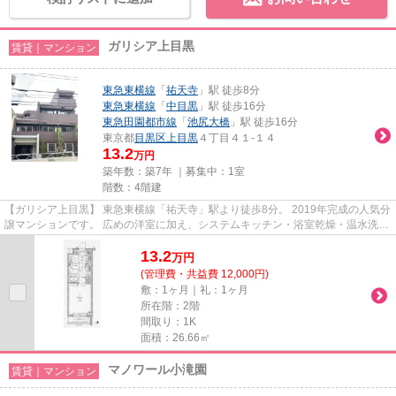
ガリシア上目黒
賃貸｜マンション
東急東横線
「
祐天寺
」駅 徒歩8分
東急東横線
「
中目黒
」駅 徒歩16分
東急田園都市線
「
池尻大橋
」駅 徒歩16分
東京都
目黒区
上目黒
４丁目４１-１４
13.2
万円
築年数：築7年 ｜募集中：
1室
階数：4階建
【ガリシア上目黒】 東急東横線「祐天寺」駅より徒歩8分。 2019年完成の人気分
譲マンションです。 広めの洋室に加え、システムキッチン・浴室乾燥・温水洗浄
便座など充実の設備。 オー...
13.2
万
円
(管理費・共益費 12,000円)
敷：1ヶ月｜礼：1ヶ月
所在階：2階
間取り：1K
面積：26.66㎡
マノワール小滝園
賃貸｜マンション