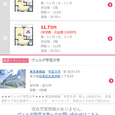
敷：1ヶ月｜礼：1ヶ月
所在階：1階
間取り：1LDK
面積：30.00㎡
11.7
万
円
(管理費・共益費 3,000円)
敷：1ヶ月｜礼：1ヶ月
所在階：3階
間取り：1LDK
面積：30.00㎡
ヴェルデ学芸大学
賃貸｜マンション
東急東横線
「
学芸大学
」駅 徒歩13分
東京都
目黒区
目黒本町
１丁目16
-
築年数：築10年
階数：4階建
★★★ヴェルデ学芸大学★★★ 東急東横線「学芸大学」駅より徒歩13分。 目黒
本町１丁目の賃貸マンションです。 オートロック、防犯カメラ付きで安心のセキ
ュリティ。 便利な宅配ボックスも...
現在空室情報がありません。
ヴェルデ学芸大学へのお問い合わせはこちら