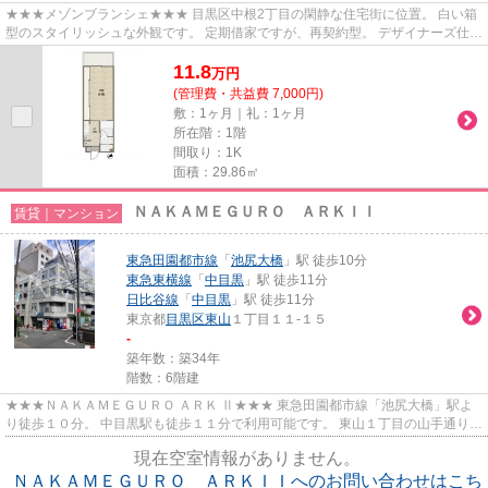
★★★メゾンブランシェ★★★ 目黒区中根2丁目の閑静な住宅街に位置。 白い箱
型のスタイリッシュな外観です。 定期借家ですが、再契約型。 デザイナーズ仕様
のお部屋に住みたい方、ぜひお問...
11.8
万
円
(管理費・共益費 7,000円)
敷：1ヶ月｜礼：1ヶ月
所在階：1階
間取り：1K
面積：29.86㎡
ＮＡＫＡＭＥＧＵＲＯ ＡＲＫＩＩ
賃貸｜マンション
東急田園都市線
「
池尻大橋
」駅 徒歩10分
東急東横線
「
中目黒
」駅 徒歩11分
日比谷線
「
中目黒
」駅 徒歩11分
東京都
目黒区
東山
１丁目１１-１５
-
築年数：築34年
階数：6階建
★★★ＮＡＫＡＭＥＧＵＲＯ ＡＲＫ Ⅱ★★★ 東急田園都市線「池尻大橋」駅よ
り徒歩１０分。 中目黒駅も徒歩１１分で利用可能です。 東山１丁目の山手通りか
ら１本入った場所にあります。 大...
現在空室情報がありません。
ＮＡＫＡＭＥＧＵＲＯ ＡＲＫＩＩへのお問い合わせはこち