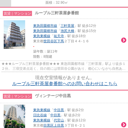
面積：32.90㎡
ルーブル三軒茶屋参番館
賃貸｜マンション
東急田園都市線
「
三軒茶屋
」駅 徒歩12分
東急田園都市線
「
池尻大橋
」駅 徒歩15分
東急東横線
「
祐天寺
」駅 徒歩18分
東京都
世田谷区
下馬
２丁目４４-１６
-
築年数：築11年
階数：8階建
★★★ルーブル三軒茶屋参番館★★★ 東急田園都市線「三軒茶屋」駅より徒歩１
２分。 三宿交差点近く、目の前には世田谷公園があり、都心にいながら自然あふ
れるエリアです。 スーパー、カフ...
現在空室情報がありません。
ルーブル三軒茶屋参番館へのお問い合わせはこちら
ヴィンテージ中目黒
賃貸｜マンション
東急東横線
「
中目黒
」駅 徒歩2分
日比谷線
「
中目黒
」駅 徒歩2分
東急東横線
「
代官山
」駅 徒歩12分
東京都
目黒区
上目黒
３丁目６-２１