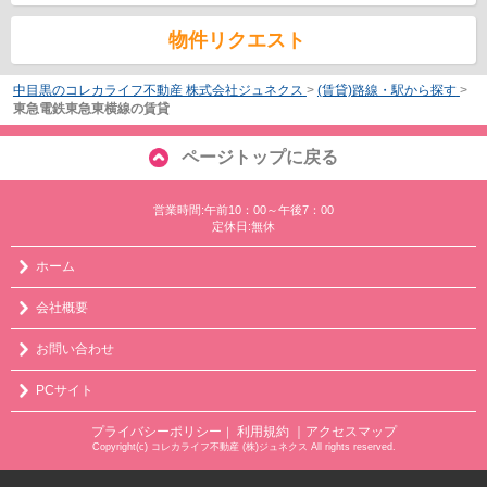
物件リクエスト
中目黒のコレカライフ不動産 株式会社ジュネクス
>
(賃貸)路線・駅から探す
>
東急電鉄東急東横線の賃貸
ページトップに戻る
営業時間:午前10：00～午後7：00
定休日:無休
ホーム
会社概要
お問い合わせ
PCサイト
プライバシーポリシー
利用規約
｜アクセスマップ
｜
Copyright(c) コレカライフ不動産 (株)ジュネクス All rights reserved.