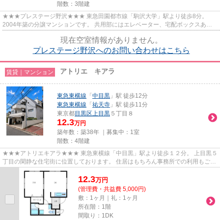
階数：3階建
★★★プレステージ野沢★★★ 東急田園都市線「駒沢大学」駅より徒歩8分。
2004年築の分譲マンションです。 共用部にはエレベーター、宅配ボックスあ
り。 お二人入居にぴったりな１LDKの間...
現在空室情報がありません。
プレステージ野沢へのお問い合わせはこちら
アトリエ キアラ
賃貸｜マンション
東急東横線
「
中目黒
」駅 徒歩12分
東急東横線
「
祐天寺
」駅 徒歩11分
東京都
目黒区
上目黒
５丁目８
12.3
万円
築年数：築38年 ｜募集中：
1室
階数：4階建
★★★アトリエキアラ★★★ 東急東横線「中目黒」駅より徒歩１２分。 上目黒５
丁目の閑静な住宅街に位置しております。 住居はもちろん事務所での利用もご相
談可能です。
12.3
万
円
(管理費・共益費 5,000円)
敷：1ヶ月｜礼：1ヶ月
所在階：1階
間取り：1DK