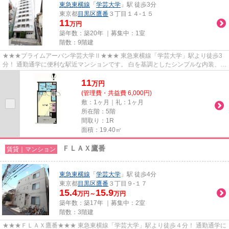
東急東横線
「
学芸大学
」駅 徒歩3分
東京都
目黒区
鷹番
３丁目１４-１５
11
万円
築年数：築20年 ｜募集中：
1室
階数：9階建
★★★プライムアーバン学芸大学Ⅱ★★★ 東急東横線「学芸大学」駅より徒歩3
分！ 通勤通学に便利な駅近マンションです。 白を基調としたシンプルな内装、可
動式収納でお部屋のレイアウトお好...
11
万
円
(管理費・共益費 6,000円)
敷：1ヶ月｜礼：1ヶ月
所在階：5階
間取り：1R
面積：19.40㎡
ＦＬＡＸ鷹番
賃貸｜マンション
東急東横線
「
学芸大学
」駅 徒歩4分
東京都
目黒区
鷹番
３丁目９-１７
15.4
15.9
万円～
万円
築年数：築17年 ｜募集中：
2室
階数：3階建
★★★ＦＬＡＸ鷹番★★★ 東急東横線「学芸大学」駅より徒歩４分！ 通勤通学に