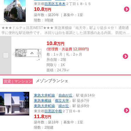
東京都
目黒区
五本木
２丁目１８-１５
10.8
万円
築年数：築20年 ｜募集中：
1室
階数：3階建
★★★ドルチェ目黒WEST★★★ 東急東横線「祐天寺」駅より徒歩４分！ 通勤通
学に便利な駅近物件です。 水回りは白を基調とした清潔感のある内装。 防犯カメ
ラ、オートロック付きで安心のセ...
10.8
万
円
(管理費・共益費 12,000円)
敷：1ヶ月｜礼：2ヶ月
所在階：2階
間取り：1K
面積：24.79㎡
メゾンブランシェ
賃貸｜マンション
東急大井町線
「
自由が丘
」駅 徒歩14分
東急東横線
「
都立大学
」駅 徒歩7分
東急大井町線
「
緑が丘
」駅 徒歩9分
東京都
目黒区
中根
２丁目６-８
11.8
万円
築年数：築18年 ｜募集中：
1室
階数：2階建