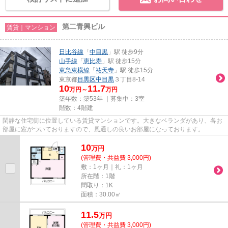
第二青興ビル
賃貸｜マンション
日比谷線
「
中目黒
」駅 徒歩9分
山手線
「
恵比寿
」駅 徒歩15分
東急東横線
「
祐天寺
」駅 徒歩15分
東京都
目黒区
中目黒
３丁目8-14
10
11.7
万円～
万円
築年数：築53年 ｜募集中：
3室
階数：4階建
閑静な住宅街に位置している賃貸マンションです。大きなベランダがあり、各お
部屋に窓がついておりますので、風通しの良いお部屋になっております。
10
万
円
(管理費・共益費 3,000円)
敷：1ヶ月｜礼：1ヶ月
所在階：1階
間取り：1K
面積：30.00㎡
11.5
万
円
(管理費・共益費 3,000円)