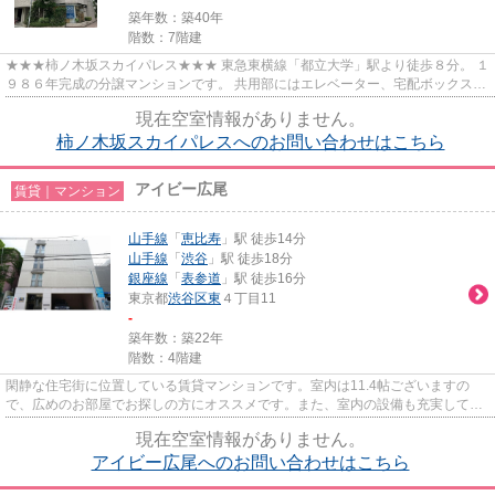
築年数：築40年
階数：7階建
★★★柿ノ木坂スカイパレス★★★ 東急東横線「都立大学」駅より徒歩８分。 １
９８６年完成の分譲マンションです。 共用部にはエレベーター、宅配ボックス完
備◎
現在空室情報がありません。
柿ノ木坂スカイパレスへのお問い合わせはこちら
アイビー広尾
賃貸｜マンション
山手線
「
恵比寿
」駅 徒歩14分
山手線
「
渋谷
」駅 徒歩18分
銀座線
「
表参道
」駅 徒歩16分
東京都
渋谷区
東
４丁目11
-
築年数：築22年
階数：4階建
閑静な住宅街に位置している賃貸マンションです。室内は11.4帖ございますの
で、広めのお部屋でお探しの方にオススメです。また、室内の設備も充実してお
りますので快適に過ごすことが...
現在空室情報がありません。
アイビー広尾へのお問い合わせはこちら