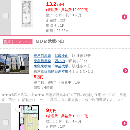
13.2
万
円
(管理費・共益費 12,000円)
敷：1ヶ月｜礼：1ヶ月
所在階：2階
間取り：1K
面積：26.66㎡
ＭＤＭ武蔵小山
賃貸｜マンション
東急目黒線
「
武蔵小山
」駅 徒歩12分
東急目黒線
「
西小山
」駅 徒歩11分
東急東横線
「
学芸大学
」駅 徒歩19分
東京都
目黒区
目黒本町
４丁目１５-１１
9
万円
築年数：築6年 ｜募集中：
1室
階数：4階建
★★★MDM武蔵小山★★★ 目黒区目黒本町４丁目の閑静な住宅街に位置。 目黒
線「西小山」駅徒歩１１分、「武蔵小山」駅徒歩１２分で利用可能です。 ２０２
０年完成の築浅マンション。 住んだ...
9
万
円
(管理費・共益費 10,000円)
敷：1ヶ月｜礼：1ヶ月
所在階：1階