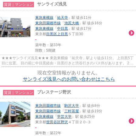
サンライズ浅見
賃貸｜マンション
東急東横線
「
祐天寺
」駅 徒歩11分
東急田園都市線
「
池尻大橋
」駅 徒歩16分
東急東横線
「
中目黒
」駅 徒歩17分
東京都
目黒区
上目黒
５丁目30
-
築年数：築33年
階数：5階建
★★★サンライズ浅見★★★ 東急東横線「祐天寺」駅より徒歩11分。 上目黒5丁
目に位置。 目の前に中目黒経由・目黒行きと渋谷行きのバス停があります。 24
時間100円ローソン、セブンイレブ...
現在空室情報がありません。
サンライズ浅見へのお問い合わせはこちら
プレステージ野沢
賃貸｜マンション
東急田園都市線
「
駒沢大学
」駅 徒歩8分
東急田園都市線
「
三軒茶屋
」駅 徒歩19分
東急東横線
「
学芸大学
」駅 徒歩25分
東京都
世田谷区
野沢
４丁目２０-３
-
築年数：築22年