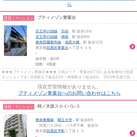
ら
プティメゾン青葉台
賃貸｜マンション
京王井の頭線
「
渋谷
」駅 徒歩13分
京王井の頭線
「
神泉
」駅 徒歩8分
東急田園都市線
「
池尻大橋
」駅 徒歩12分
東京都
目黒区
青葉台
４丁目４-１６
-
築年数：築2年
階数：4階建
★★★プティメゾン青葉台★★★ 人気エリア・青葉台4丁目にある単身向け賃貸
マンションです♪ 渋谷駅まで徒歩13分！神泉駅まで徒歩8分。 2023年完成で設備
もまだまだキレイです。 コンビニ、...
現在空室情報がありません。
プティメゾン青葉台へのお問い合わせはこちら
柿ノ木坂スカイパレス
賃貸｜マンション
東急東横線
「
都立大学
」駅 徒歩8分
「目黒バス18分」バス停下車 徒歩分
東京都
目黒区
平町
１丁目１-５
-