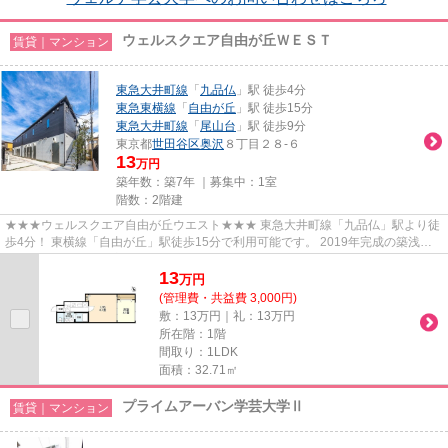
ウェルスクエア自由が丘ＷＥＳＴ
賃貸｜マンション
東急大井町線
「
九品仏
」駅 徒歩4分
東急東横線
「
自由が丘
」駅 徒歩15分
東急大井町線
「
尾山台
」駅 徒歩9分
東京都
世田谷区
奥沢
８丁目２８-６
13
万円
築年数：築7年 ｜募集中：
1室
階数：2階建
★★★ウェルスクエア自由が丘ウエスト★★★ 東急大井町線「九品仏」駅より徒
歩4分！ 東横線「自由が丘」駅徒歩15分で利用可能です。 2019年完成の築浅マ
ンション。 1LDK→広いワンルームと...
13
万
円
(管理費・共益費 3,000円)
敷：13万円｜礼：13万円
所在階：1階
間取り：1LDK
面積：32.71㎡
プライムアーバン学芸大学Ⅱ
賃貸｜マンション