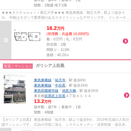
階数：2階建 地下1階
★★★タスキｓｍａｒｔ都立大学★★★ 東急東横線「都立大学」駅より徒歩４
分。 外観はモダンで重厚感のあるスタイリッシュなデザインです。 インターネッ
ト使用料無料がポイントです！
16.2
万
円
(管理費・共益費 10,000円)
敷：0万円｜礼：0万円
所在階：1階
間取り：1LDK
面積：40.20㎡
ガリシア上目黒
賃貸｜マンション
東急東横線
「
祐天寺
」駅 徒歩8分
東急東横線
「
中目黒
」駅 徒歩16分
東急田園都市線
「
池尻大橋
」駅 徒歩16分
東京都
目黒区
上目黒
４丁目４１-１４
13.2
万円
築年数：築7年 ｜募集中：
1室
階数：4階建
【ガリシア上目黒】 東急東横線「祐天寺」駅より徒歩8分。 2019年完成の人気分
譲マンションです。 広めの洋室に加え、システムキッチン・浴室乾燥・温水洗浄
便座など充実の設備。 オー...