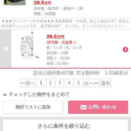
28.5
万円
築年数：築29年 ｜募集中：
1室
階数：14階建
★★★ヴィンテージ中目黒★★★ 東急東横線「中目黒」駅より徒歩２分！ 駅近人
気分譲マンションです。 総戸数104戸。カップル、ディンクスからファミリータ
イプまで幅広くお部屋タイプがあ...
28.5
万
円
(管理費・共益費 -)
敷：1ヶ月｜礼：1ヶ月
所在階：13階
間取り：2LDK
面積：51.49㎡
該当公開件数
407
棟 空き数
69
件
1-20
棟表示
1
2
3
4
5
<<前へ
次へ>>
最初
チェックした物件をまとめて
検討リストに追加
お問い合わせ
さらに条件を絞り込む