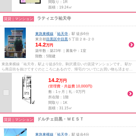
間取り：1R
面積：19.24㎡
ラティエラ祐天寺
賃貸｜マンション
東急東横線
「
祐天寺
」駅 徒歩6分
東京都
目黒区
中目黒
５丁目２８-２０
14.2
万円
築年数：築23年 ｜募集中：
1室
階数：5階建
東急東横線「祐天寺」駅より徒歩5分。駒沢通沿いの賃貸マンションです。 駅か
ら商店街を抜けてすぐのところにあるので、帰宅のついでにお買い物も済ませて
しまうことが出来ますよ♪
14.2
万
円
(管理費・共益費 10,000円)
敷：1ヶ月｜礼：0万円
所在階：1階
間取り：1K
面積：31.15㎡
ドルチェ目黒・ＷＥＳＴ
賃貸｜マンション
東急東横線
「
祐天寺
」駅 徒歩4分