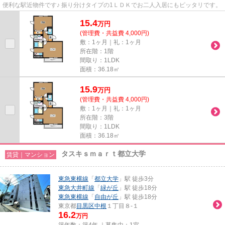
便利な駅近物件です♪ 振り分けタイプの1ＬＤＫでお二人入居にもピッタリです。
15.4
万
円
(管理費・共益費 4,000円)
敷：1ヶ月｜礼：1ヶ月
所在階：1階
間取り：1LDK
面積：36.18㎡
15.9
万
円
(管理費・共益費 4,000円)
敷：1ヶ月｜礼：1ヶ月
所在階：3階
間取り：1LDK
面積：36.18㎡
タスキｓｍａｒｔ都立大学
賃貸｜マンション
東急東横線
「
都立大学
」駅 徒歩3分
東急大井町線
「
緑が丘
」駅 徒歩18分
東急東横線
「
自由が丘
」駅 徒歩18分
東京都
目黒区
中根
１丁目８-１
16.2
万円
築年数：築4年 ｜募集中：
1室