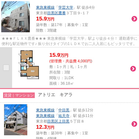
東急東横線
「
学芸大学
」駅 徒歩4分
東京都
目黒区
鷹番
３丁目９-１７
15.9
万円
築年数：築17年 ｜募集中：
1室
階数：3階建
★★★ＦＬＡＸ鷹番★★★ 東急東横線「学芸大学」駅より徒歩４分！ 通勤通学に
便利な駅近物件です♪ 振り分けタイプの1ＬＤＫでお二人入居にもピッタリです。
15.9
万
円
(管理費・共益費 4,000円)
敷：1ヶ月｜礼：1ヶ月
所在階：3階
間取り：1LDK
面積：36.18㎡
アトリエ キアラ
賃貸｜マンション
東急東横線
「
中目黒
」駅 徒歩12分
東急東横線
「
祐天寺
」駅 徒歩11分
東京都
目黒区
上目黒
５丁目８
12.3
万円
築年数：築38年 ｜募集中：
1室
階数：4階建