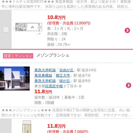
★★★ドルチェ目黒WEST★★★ 東急東横線「祐天寺」駅より徒歩４分！ 通勤通
学に便利な駅近物件です。 水回りは白を基調とした清潔感のある内装。 防犯カメ
ラ、オートロック付きで安心のセ...
10.8
万
円
(管理費・共益費 12,000円)
敷：1ヶ月｜礼：2ヶ月
所在階：2階
間取り：1K
面積：24.79㎡
メゾンブランシェ
賃貸｜マンション
東急大井町線
「
自由が丘
」駅 徒歩14分
東急東横線
「
都立大学
」駅 徒歩7分
東急大井町線
「
緑が丘
」駅 徒歩9分
東京都
目黒区
中根
２丁目６-８
11.8
万円
築年数：築18年 ｜募集中：
1室
階数：2階建
★★★メゾンブランシェ★★★ 目黒区中根2丁目の閑静な住宅街に位置。 白い箱
型のスタイリッシュな外観です。 定期借家ですが、再契約型。 デザイナーズ仕様
のお部屋に住みたい方、ぜひお問...
11.8
万
円
(管理費・共益費 7,000円)