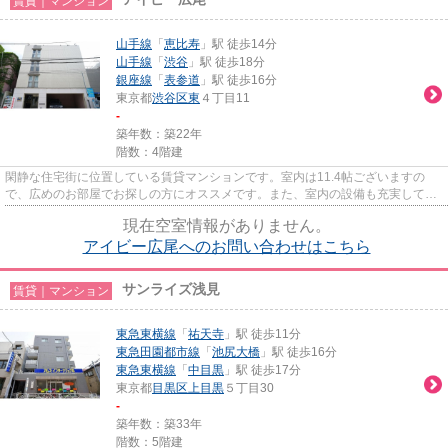
賃貸｜マンション
山手線
「
恵比寿
」駅 徒歩14分
山手線
「
渋谷
」駅 徒歩18分
銀座線
「
表参道
」駅 徒歩16分
東京都
渋谷区
東
４丁目11
-
築年数：築22年
階数：4階建
閑静な住宅街に位置している賃貸マンションです。室内は11.4帖ございますの
で、広めのお部屋でお探しの方にオススメです。また、室内の設備も充実してお
りますので快適に過ごすことが...
現在空室情報がありません。
アイビー広尾へのお問い合わせはこちら
サンライズ浅見
賃貸｜マンション
東急東横線
「
祐天寺
」駅 徒歩11分
東急田園都市線
「
池尻大橋
」駅 徒歩16分
東急東横線
「
中目黒
」駅 徒歩17分
東京都
目黒区
上目黒
５丁目30
-
築年数：築33年
階数：5階建