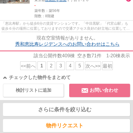
-
築年数：築56年
階数：8階建
「恵比寿駅」から徒歩6分の賃貸マンションです。「中目黒駅」「代官山駅」も
徒歩６分の場所に位置しておりますので交通アクセス良好の好立地に位置してお
ります。全室フローリングの良...
現在空室情報がありません。
秀和恵比寿レジデンスへのお問い合わせはこちら
該当公開件数
409
棟 空き数
71
件
1-20
棟表示
1
2
3
4
5
<<前へ
次へ>>
最初
チェックした物件をまとめて
検討リストに追加
お問い合わせ
さらに条件を絞り込む
物件リクエスト