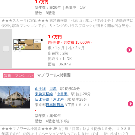
17
万円
築年数：築26年 ｜募集中：
1室
階数：8階建
★★★スカーラ代官山★★★ 東急東横線「代官山」駅より徒歩３分！ 通勤通学に
便利な駅近マンションです。 リビングのガラスブロックが明るく開放的な光をも
たらしつつ、モザイク効果もあり...
17
万
円
(管理費・共益費 15,000円)
敷：1ヶ月｜礼：2ヶ月
所在階：2階
間取り：1LDK
面積：36.07㎡
マノワール小滝園
賃貸｜マンション
山手線
「
目黒
」駅 徒歩15分
東急東横線
「
中目黒
」駅 徒歩20分
日比谷線
「
恵比寿
」駅 徒歩28分
東京都
目黒区
目黒
３丁目１５-２１
-
築年数：築40年
階数：4階建 地下1階
★★★マノワール小滝園★★★ JR山手線「目黒」駅より徒歩１５分。 １９８６
年築ですが、内装はリノベーションが入っておりきれいです。 使いやすい２DK