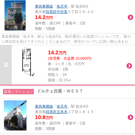
東急東横線
「
祐天寺
」駅 徒歩6分
東京都
目黒区
中目黒
５丁目２８-２０
14.2
万円
築年数：築23年 ｜募集中：
1室
階数：5階建
東急東横線「祐天寺」駅より徒歩5分。駒沢通沿いの賃貸マンションです。 駅か
ら商店街を抜けてすぐのところにあるので、帰宅のついでにお買い物も済ませて
しまうことが出来ますよ♪
14.2
万
円
(管理費・共益費 10,000円)
敷：1ヶ月｜礼：0万円
所在階：1階
間取り：1K
面積：31.15㎡
ドルチェ目黒・ＷＥＳＴ
賃貸｜マンション
東急東横線
「
祐天寺
」駅 徒歩4分
東京都
目黒区
五本木
２丁目１８-１５
10.8
万円
築年数：築20年 ｜募集中：
1室
階数：3階建