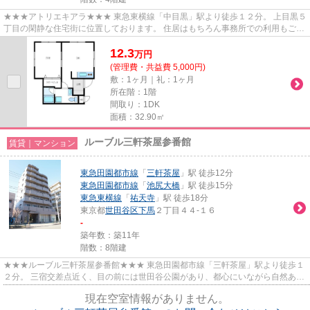
★★★アトリエキアラ★★★ 東急東横線「中目黒」駅より徒歩１２分。 上目黒５
丁目の閑静な住宅街に位置しております。 住居はもちろん事務所での利用もご相
談可能です。
12.3
万
円
(管理費・共益費 5,000円)
敷：1ヶ月｜礼：1ヶ月
所在階：1階
間取り：1DK
面積：32.90㎡
ルーブル三軒茶屋参番館
賃貸｜マンション
東急田園都市線
「
三軒茶屋
」駅 徒歩12分
東急田園都市線
「
池尻大橋
」駅 徒歩15分
東急東横線
「
祐天寺
」駅 徒歩18分
東京都
世田谷区
下馬
２丁目４４-１６
-
築年数：築11年
階数：8階建
★★★ルーブル三軒茶屋参番館★★★ 東急田園都市線「三軒茶屋」駅より徒歩１
２分。 三宿交差点近く、目の前には世田谷公園があり、都心にいながら自然あふ
れるエリアです。 スーパー、カフ...
現在空室情報がありません。