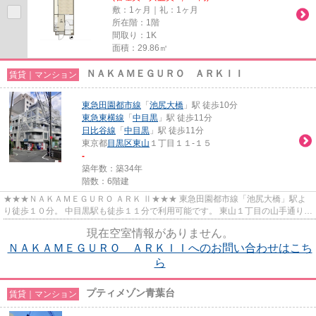
敷：1ヶ月｜礼：1ヶ月
所在階：1階
間取り：1K
面積：29.86㎡
ＮＡＫＡＭＥＧＵＲＯ ＡＲＫＩＩ
賃貸｜マンション
東急田園都市線
「
池尻大橋
」駅 徒歩10分
東急東横線
「
中目黒
」駅 徒歩11分
日比谷線
「
中目黒
」駅 徒歩11分
東京都
目黒区
東山
１丁目１１-１５
-
築年数：築34年
階数：6階建
★★★ＮＡＫＡＭＥＧＵＲＯ ＡＲＫ Ⅱ★★★ 東急田園都市線「池尻大橋」駅よ
り徒歩１０分。 中目黒駅も徒歩１１分で利用可能です。 東山１丁目の山手通りか
ら１本入った場所にあります。 大...
現在空室情報がありません。
ＮＡＫＡＭＥＧＵＲＯ ＡＲＫＩＩへのお問い合わせはこち
ら
プティメゾン青葉台
賃貸｜マンション