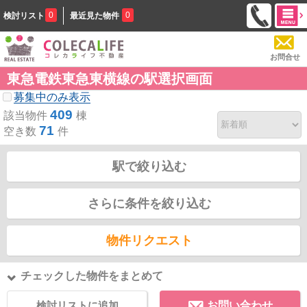
0
0
検討リスト
最近見た物件
お問合せ
東急電鉄東急東横線の駅選択画面
募集中のみ表示
409
該当物件
棟
71
空き数
件
駅で絞り込む
さらに条件を絞り込む
物件リクエスト
チェックした物件をまとめて
検討リストに追加
お問い合わせ