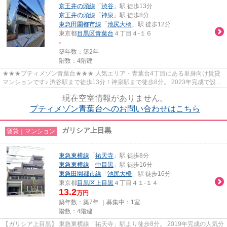
京王井の頭線
「
渋谷
」駅 徒歩13分
京王井の頭線
「
神泉
」駅 徒歩8分
東急田園都市線
「
池尻大橋
」駅 徒歩12分
東京都
目黒区
青葉台
４丁目４-１６
-
築年数：築2年
階数：4階建
★★★プティメゾン青葉台★★★ 人気エリア・青葉台4丁目にある単身向け賃貸
マンションです♪ 渋谷駅まで徒歩13分！神泉駅まで徒歩8分。 2023年完成で設備
もまだまだキレイです。 コンビニ、...
現在空室情報がありません。
プティメゾン青葉台へのお問い合わせはこちら
ガリシア上目黒
賃貸｜マンション
東急東横線
「
祐天寺
」駅 徒歩8分
東急東横線
「
中目黒
」駅 徒歩16分
東急田園都市線
「
池尻大橋
」駅 徒歩16分
東京都
目黒区
上目黒
４丁目４１-１４
13.2
万円
築年数：築7年 ｜募集中：
1室
階数：4階建
【ガリシア上目黒】 東急東横線「祐天寺」駅より徒歩8分。 2019年完成の人気分