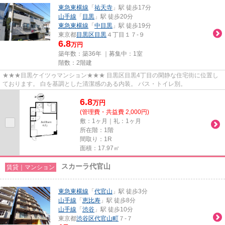
東急東横線
「
祐天寺
」駅 徒歩17分
山手線
「
目黒
」駅 徒歩20分
東急東横線
「
中目黒
」駅 徒歩19分
東京都
目黒区
目黒
４丁目１７-９
6.8
万円
築年数：築36年 ｜募集中：
1室
階数：2階建
★★★目黒ケイツゥマンション★★★ 目黒区目黒4丁目の閑静な住宅街に位置し
ております。 白を基調とした清潔感のある内装。 バス・トイレ別。
6.8
万
円
(管理費・共益費 2,000円)
敷：1ヶ月｜礼：1ヶ月
所在階：1階
間取り：1R
面積：17.97㎡
スカーラ代官山
賃貸｜マンション
東急東横線
「
代官山
」駅 徒歩3分
山手線
「
恵比寿
」駅 徒歩8分
山手線
「
渋谷
」駅 徒歩10分
東京都
渋谷区
代官山町
７-７