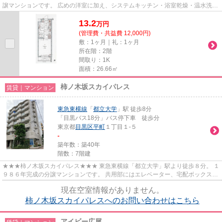
譲マンションです。 広めの洋室に加え、システムキッチン・浴室乾燥・温水洗浄
便座など充実の設備。 オー...
13.2
万
円
(管理費・共益費 12,000円)
敷：1ヶ月｜礼：1ヶ月
所在階：2階
間取り：1K
面積：26.66㎡
柿ノ木坂スカイパレス
賃貸｜マンション
東急東横線
「
都立大学
」駅 徒歩8分
「目黒バス18分」バス停下車 徒歩分
東京都
目黒区
平町
１丁目１-５
-
築年数：築40年
階数：7階建
★★★柿ノ木坂スカイパレス★★★ 東急東横線「都立大学」駅より徒歩８分。 １
９８６年完成の分譲マンションです。 共用部にはエレベーター、宅配ボックス完
備◎
現在空室情報がありません。
柿ノ木坂スカイパレスへのお問い合わせはこちら
アイビー広尾