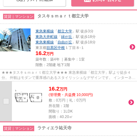
タスキｓｍａｒｔ都立大学
賃貸｜マンション
東急東横線
「
都立大学
」駅 徒歩3分
東急大井町線
「
緑が丘
」駅 徒歩18分
東急東横線
「
自由が丘
」駅 徒歩18分
東京都
目黒区
中根
１丁目８-１
16.2
万円
築年数：築4年 ｜募集中：
1室
階数：2階建 地下1階
★★★タスキｓｍａｒｔ都立大学★★★ 東急東横線「都立大学」駅より徒歩４
分。 外観はモダンで重厚感のあるスタイリッシュなデザインです。 インターネッ
ト使用料無料がポイントです！
16.2
万
円
(管理費・共益費 10,000円)
敷：0万円｜礼：0万円
所在階：1階
間取り：1LDK
面積：40.20㎡
ラティエラ祐天寺
賃貸｜マンション