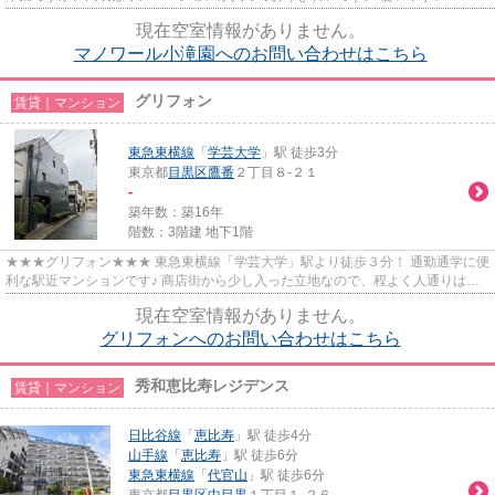
の間取り♪
現在空室情報がありません。
マノワール小滝園へのお問い合わせはこちら
グリフォン
賃貸｜マンション
東急東横線
「
学芸大学
」駅 徒歩3分
東京都
目黒区
鷹番
２丁目８-２１
-
築年数：築16年
階数：3階建 地下1階
★★★グリフォン★★★ 東急東横線「学芸大学」駅より徒歩３分！ 通勤通学に便
利な駅近マンションです♪ 商店街から少し入った立地なので、程よく人通りはあ
りながら 騒がしい感じもなく住み...
現在空室情報がありません。
グリフォンへのお問い合わせはこちら
秀和恵比寿レジデンス
賃貸｜マンション
日比谷線
「
恵比寿
」駅 徒歩4分
山手線
「
恵比寿
」駅 徒歩6分
東急東横線
「
代官山
」駅 徒歩6分
東京都
目黒区
中目黒
１丁目１-２６