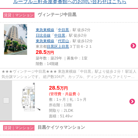
ルーブル三軒茶屋参番館へのお問い合わせはこちら
ヴィンテージ中目黒
賃貸｜マンション
東急東横線
「
中目黒
」駅 徒歩2分
日比谷線
「
中目黒
」駅 徒歩2分
東急東横線
「
代官山
」駅 徒歩12分
東京都
目黒区
上目黒
３丁目６-２１
28.5
万円
築年数：築29年 ｜募集中：
1室
階数：14階建
★★★ヴィンテージ中目黒★★★ 東急東横線「中目黒」駅より徒歩２分！ 駅近人
気分譲マンションです。 総戸数104戸。カップル、ディンクスからファミリータ
イプまで幅広くお部屋タイプがあ...
28.5
万
円
(管理費・共益費 -)
敷：1ヶ月｜礼：1ヶ月
所在階：13階
間取り：2LDK
面積：51.49㎡
目黒ケイツゥマンション
賃貸｜マンション