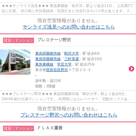
★★★サンライズ浅見★★★ 東急東横線「祐天寺」駅より徒歩11分。 上目黒5丁
目に位置。 目の前に中目黒経由・目黒行きと渋谷行きのバス停があります。 24
時間100円ローソン、セブンイレブ...
現在空室情報がありません。
サンライズ浅見へのお問い合わせはこちら
プレステージ野沢
賃貸｜マンション
東急田園都市線
「
駒沢大学
」駅 徒歩8分
東急田園都市線
「
三軒茶屋
」駅 徒歩19分
東急東横線
「
学芸大学
」駅 徒歩25分
東京都
世田谷区
野沢
４丁目２０-３
-
築年数：築22年
階数：3階建
★★★プレステージ野沢★★★ 東急田園都市線「駒沢大学」駅より徒歩8分。
2004年築の分譲マンションです。 共用部にはエレベーター、宅配ボックスあ
り。 お二人入居にぴったりな１LDKの間...
現在空室情報がありません。
プレステージ野沢へのお問い合わせはこちら
ＦＬＡＸ鷹番
賃貸｜マンション