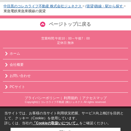
中目黒のコレカライフ不動産 株式会社ジュネクス
>
(賃貸)路線・駅から探す
>
東急電鉄東急東横線の賃貸
ページトップに戻る
営業時間:午前10：00～午後7：00
定休日:無休
ホーム
会社概要
お問い合わせ
PCサイト
プライバシーポリシー
利用規約
｜アクセスマップ
｜
Copyright(c) コレカライフ不動産 (株)ジュネクス All rights reserved.
当サイトでは、お客様の当サイト利用状況把握、サービス向上検討を目的と
して、クッキー（Cookie）を使用しています。
詳しくは、当社の
「Cookieの取扱いについて」
をご確認ください。