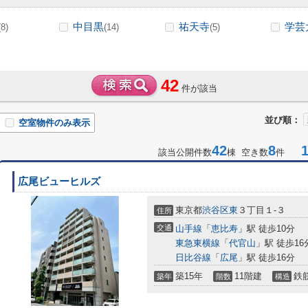
中目黒
祐天寺
学芸
(8)
(14)
(5)
42
件が該当
並び順：
空室物件のみ表示
42
8
1-
該当公開件数
棟 空き数
件
広尾ビューヒルズ
東京都
渋谷区
東
３丁目１-３
住所
交通
山手線
「
恵比寿
」駅 徒歩10分
東急東横線
「
代官山
」駅 徒歩16
日比谷線
「
広尾
」駅 徒歩16分
築15年
11階建
鉄
築年
階数
構造