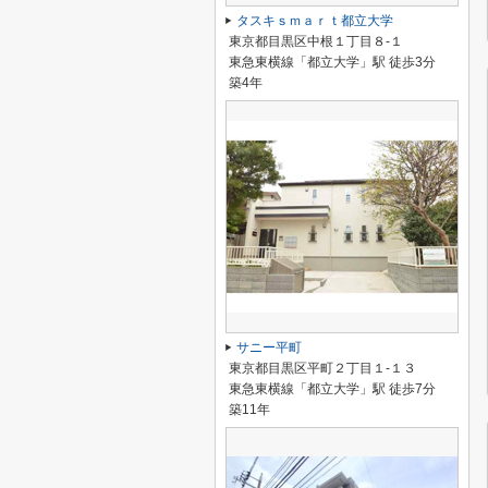
タスキｓｍａｒｔ都立大学
東京都目黒区中根１丁目８-１
東急東横線「都立大学」駅 徒歩3分
築4年
サニー平町
東京都目黒区平町２丁目１-１３
東急東横線「都立大学」駅 徒歩7分
築11年