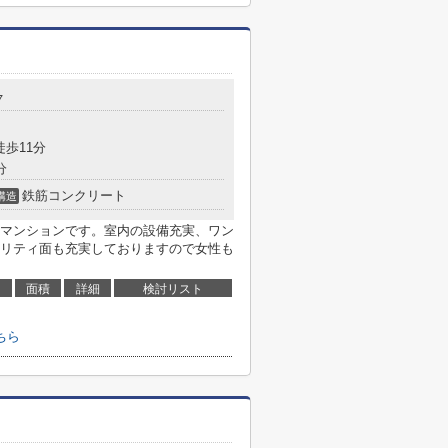
７
徒歩11分
分
鉄筋コンクリート
構造
マンションです。室内の設備充実、ワン
リティ面も充実しておりますので女性も
面積
詳細
検討リスト
ちら