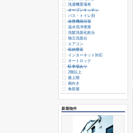
洗濯機置場有
オープンキッチン
バス・トイレ別
追焚機能浴室
温水洗浄便座
洗髪洗面化粧台
独立洗面台
エアコン
収納豊富
インターネット対応
オートロック
駐車場あり
2階以上
最上階
南向き
角部屋
新着物件