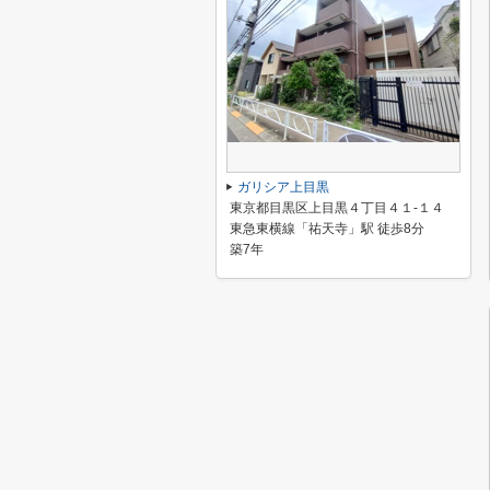
ガリシア上目黒
東京都目黒区上目黒４丁目４１-１４
東急東横線「祐天寺」駅 徒歩8分
築7年