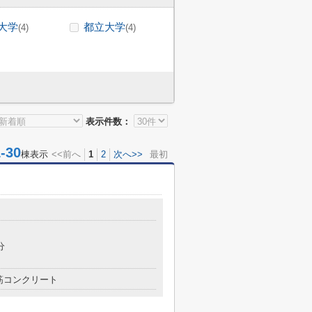
大学
都立大学
(4)
(4)
表示件数：
30
棟表示
<<前へ
1
2
次へ>>
最初
分
筋コンクリート