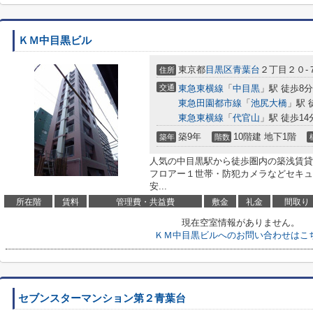
ＫＭ中目黒ビル
東京都
目黒区
青葉台
２丁目２０-
住所
交通
東急東横線
「
中目黒
」駅 徒歩8分
東急田園都市線
「
池尻大橋
」駅 
東急東横線
「
代官山
」駅 徒歩14
築9年
10階建 地下1階
築年
階数
人気の中目黒駅から徒歩圏内の築浅賃貸
フロアー１世帯・防犯カメラなどセキュ
安...
所在階
賃料
管理費・共益費
敷金
礼金
間取り
現在空室情報がありません。
ＫＭ中目黒ビルへのお問い合わせはこ
セブンスターマンション第２青葉台