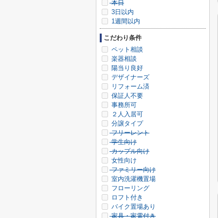
本日
3日以内
1週間以内
こだわり条件
ペット相談
楽器相談
陽当り良好
デザイナーズ
リフォーム済
保証人不要
事務所可
２人入居可
分譲タイプ
フリーレント
学生向け
カップル向け
女性向け
ファミリー向け
室内洗濯機置場
フローリング
ロフト付き
バイク置場あり
家具・家電付き