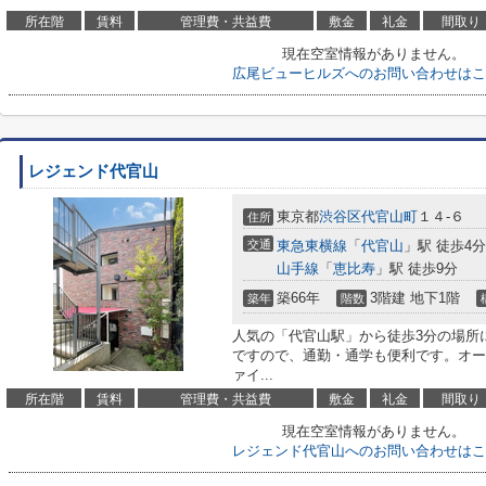
所在階
賃料
管理費・共益費
敷金
礼金
間取り
現在空室情報がありません。
広尾ビューヒルズへのお問い合わせはこ
レジェンド代官山
東京都
渋谷区
代官山町
１４-６
住所
交通
東急東横線
「
代官山
」駅 徒歩4分
山手線
「
恵比寿
」駅 徒歩9分
築66年
3階建 地下1階
築年
階数
人気の「代官山駅」から徒歩3分の場所
ですので、通勤・通学も便利です。オー
ァイ...
所在階
賃料
管理費・共益費
敷金
礼金
間取り
現在空室情報がありません。
レジェンド代官山へのお問い合わせはこ