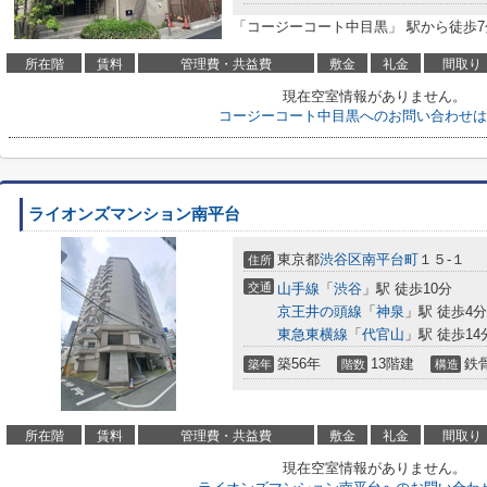
「コージーコート中目黒」 駅から徒歩
所在階
賃料
管理費・共益費
敷金
礼金
間取り
現在空室情報がありません。
コージーコート中目黒へのお問い合わせは
ライオンズマンション南平台
東京都
渋谷区
南平台町
１５-１
住所
交通
山手線
「
渋谷
」駅 徒歩10分
京王井の頭線
「
神泉
」駅 徒歩4分
東急東横線
「
代官山
」駅 徒歩14
築56年
13階建
鉄
築年
階数
構造
所在階
賃料
管理費・共益費
敷金
礼金
間取り
現在空室情報がありません。