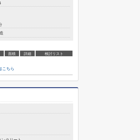
４
分
造
面積
詳細
検討リスト
はこちら
コンクリート