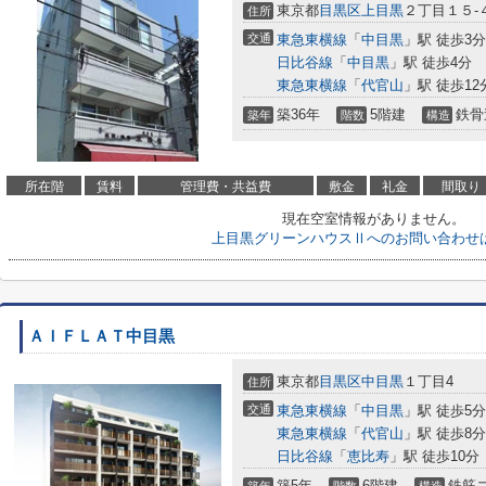
東京都
目黒区
上目黒
２丁目１５-
住所
交通
東急東横線
「
中目黒
」駅 徒歩3分
日比谷線
「
中目黒
」駅 徒歩4分
東急東横線
「
代官山
」駅 徒歩12
築36年
5階建
鉄骨
築年
階数
構造
所在階
賃料
管理費・共益費
敷金
礼金
間取り
現在空室情報がありません。
上目黒グリーンハウスⅡへのお問い合わせ
ＡＩＦＬＡＴ中目黒
東京都
目黒区
中目黒
１丁目4
住所
交通
東急東横線
「
中目黒
」駅 徒歩5分
東急東横線
「
代官山
」駅 徒歩8分
日比谷線
「
恵比寿
」駅 徒歩10分
築5年
6階建
鉄筋