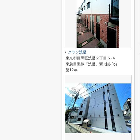
クラソ洗足
東京都目黒区洗足２丁目５-４
東急目黒線「洗足」駅 徒歩3分
築12年