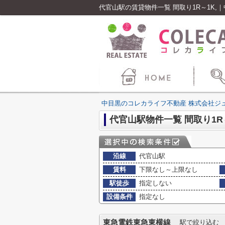
代官山駅の賃貸物件一覧 間取り1R～1K
中目黒のコレカライフ不動産 株式会社ジ
代官山駅物件一覧 間取り1R～
沿線
代官山駅
賃料
下限なし～上限なし
駅徒歩
指定しない
設備条件
指定なし
東急電鉄東急東横線
駅で絞り込む