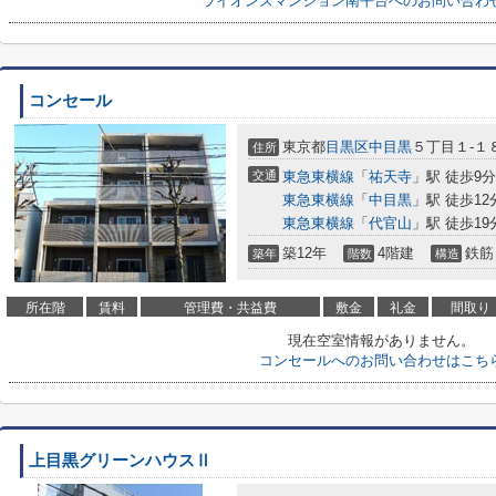
ライオンズマンション南平台へのお問い合わ
コンセール
東京都
目黒区
中目黒
５丁目１-１
住所
交通
東急東横線
「
祐天寺
」駅 徒歩9分
東急東横線
「
中目黒
」駅 徒歩12
東急東横線
「
代官山
」駅 徒歩19
築12年
4階建
鉄筋
築年
階数
構造
所在階
賃料
管理費・共益費
敷金
礼金
間取り
現在空室情報がありません。
コンセールへのお問い合わせはこち
上目黒グリーンハウスⅡ