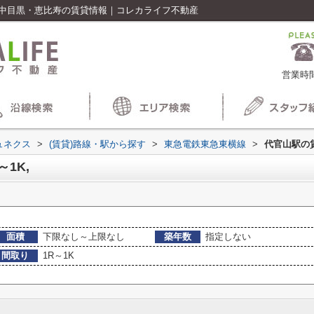
,｜中目黒・恵比寿の賃貸情報｜コレカライフ不動産
営業時間
ュネクス
>
(賃貸)路線・駅から探す
>
東急電鉄東急東横線
>
代官山駅の
1K,
面積
下限なし～上限なし
築年数
指定しない
間取り
1R～1K