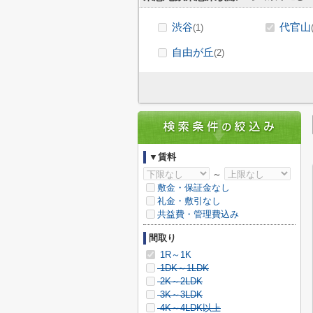
渋谷
代官山
(1)
自由が丘
(2)
▼賃料
～
敷金・保証金なし
礼金・敷引なし
共益費・管理費込み
間取り
1R～1K
1DK～1LDK
2K～2LDK
3K～3LDK
4K～4LDK以上