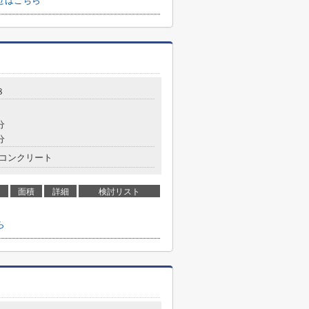
せはこちら
８
分
分
コンクリート
面積
詳細
検討リスト
ら