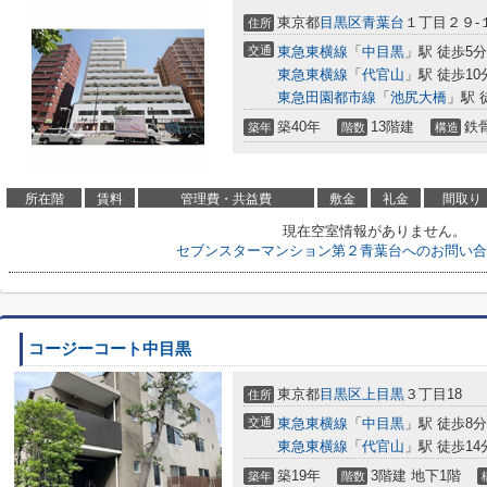
東京都
目黒区
青葉台
１丁目２９-
住所
交通
東急東横線
「
中目黒
」駅 徒歩5分
東急東横線
「
代官山
」駅 徒歩10
東急田園都市線
「
池尻大橋
」駅 
築40年
13階建
鉄
築年
階数
構造
所在階
賃料
管理費・共益費
敷金
礼金
間取り
現在空室情報がありません。
セブンスターマンション第２青葉台へのお問い合
コージーコート中目黒
東京都
目黒区
上目黒
３丁目18
住所
交通
東急東横線
「
中目黒
」駅 徒歩8分
東急東横線
「
代官山
」駅 徒歩14
築19年
3階建 地下1階
築年
階数