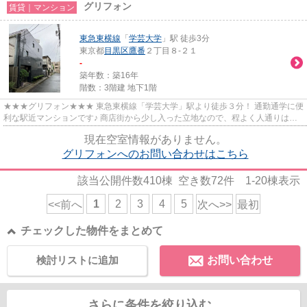
グリフォン
賃貸｜マンション
東急東横線
「
学芸大学
」駅 徒歩3分
東京都
目黒区
鷹番
２丁目８-２１
-
築年数：築16年
階数：3階建 地下1階
★★★グリフォン★★★ 東急東横線「学芸大学」駅より徒歩３分！ 通勤通学に便
利な駅近マンションです♪ 商店街から少し入った立地なので、程よく人通りはあ
りながら 騒がしい感じもなく住み...
現在空室情報がありません。
グリフォンへのお問い合わせはこちら
該当公開件数
410
棟 空き数
72
件
1-20
棟表示
1
2
3
4
5
<<前へ
次へ>>
最初
チェックした物件をまとめて
検討リストに追加
お問い合わせ
さらに条件を絞り込む