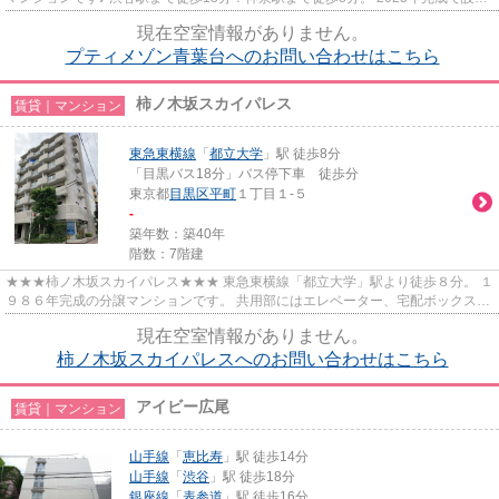
もまだまだキレイです。 コンビニ、...
現在空室情報がありません。
プティメゾン青葉台へのお問い合わせはこちら
柿ノ木坂スカイパレス
賃貸｜マンション
東急東横線
「
都立大学
」駅 徒歩8分
「目黒バス18分」バス停下車 徒歩分
東京都
目黒区
平町
１丁目１-５
-
築年数：築40年
階数：7階建
★★★柿ノ木坂スカイパレス★★★ 東急東横線「都立大学」駅より徒歩８分。 １
９８６年完成の分譲マンションです。 共用部にはエレベーター、宅配ボックス完
備◎
現在空室情報がありません。
柿ノ木坂スカイパレスへのお問い合わせはこちら
アイビー広尾
賃貸｜マンション
山手線
「
恵比寿
」駅 徒歩14分
山手線
「
渋谷
」駅 徒歩18分
銀座線
「
表参道
」駅 徒歩16分