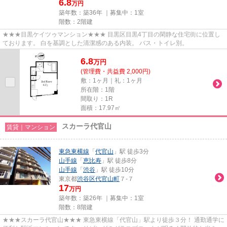
6.8
万円
築年数：築36年 ｜募集中：
1室
階数：2階建
★★★目黒ケイツゥマンション★★★ 目黒区目黒4丁目の閑静な住宅街に位置し
ております。 白を基調とした清潔感のある内装。 バス・トイレ別。
6.8
万
円
(管理費・共益費 2,000円)
敷：1ヶ月｜礼：1ヶ月
所在階：1階
間取り：1R
面積：17.97㎡
スカーラ代官山
賃貸｜マンション
東急東横線
「
代官山
」駅 徒歩3分
山手線
「
恵比寿
」駅 徒歩8分
山手線
「
渋谷
」駅 徒歩10分
東京都
渋谷区
代官山町
７-７
17
万円
築年数：築26年 ｜募集中：
1室
階数：8階建
★★★スカーラ代官山★★★ 東急東横線「代官山」駅より徒歩３分！ 通勤通学に