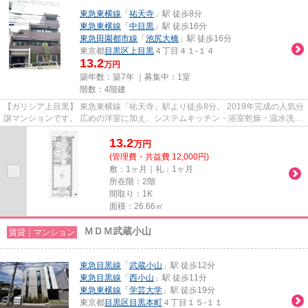
東急東横線
「
祐天寺
」駅 徒歩8分
東急東横線
「
中目黒
」駅 徒歩16分
東急田園都市線
「
池尻大橋
」駅 徒歩16分
東京都
目黒区
上目黒
４丁目４１-１４
13.2
万円
築年数：築7年 ｜募集中：
1室
階数：4階建
【ガリシア上目黒】 東急東横線「祐天寺」駅より徒歩8分。 2019年完成の人気分
譲マンションです。 広めの洋室に加え、システムキッチン・浴室乾燥・温水洗浄
便座など充実の設備。 オー...
13.2
万
円
(管理費・共益費 12,000円)
敷：1ヶ月｜礼：1ヶ月
所在階：2階
間取り：1K
面積：26.66㎡
ＭＤＭ武蔵小山
賃貸｜マンション
東急目黒線
「
武蔵小山
」駅 徒歩12分
東急目黒線
「
西小山
」駅 徒歩11分
東急東横線
「
学芸大学
」駅 徒歩19分
東京都
目黒区
目黒本町
４丁目１５-１１