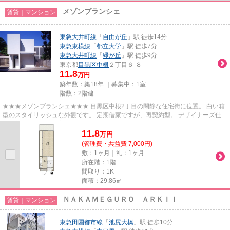
メゾンブランシェ
賃貸｜マンション
東急大井町線
「
自由が丘
」駅 徒歩14分
東急東横線
「
都立大学
」駅 徒歩7分
東急大井町線
「
緑が丘
」駅 徒歩9分
東京都
目黒区
中根
２丁目６-８
11.8
万円
築年数：築18年 ｜募集中：
1室
階数：2階建
★★★メゾンブランシェ★★★ 目黒区中根2丁目の閑静な住宅街に位置。 白い箱
型のスタイリッシュな外観です。 定期借家ですが、再契約型。 デザイナーズ仕様
のお部屋に住みたい方、ぜひお問...
11.8
万
円
(管理費・共益費 7,000円)
敷：1ヶ月｜礼：1ヶ月
所在階：1階
間取り：1K
面積：29.86㎡
ＮＡＫＡＭＥＧＵＲＯ ＡＲＫＩＩ
賃貸｜マンション
東急田園都市線
「
池尻大橋
」駅 徒歩10分