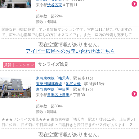
東京都
渋谷区
東
４丁目11
-
築年数：築22年
階数：4階建
閑静な住宅街に位置している賃貸マンションです。室内は11.4帖ございますの
で、広めのお部屋でお探しの方にオススメです。また、室内の設備も充実してお
りますので快適に過ごすことが...
現在空室情報がありません。
アイビー広尾へのお問い合わせはこちら
サンライズ浅見
賃貸｜マンション
東急東横線
「
祐天寺
」駅 徒歩11分
東急田園都市線
「
池尻大橋
」駅 徒歩16分
東急東横線
「
中目黒
」駅 徒歩17分
東京都
目黒区
上目黒
５丁目30
-
築年数：築33年
階数：5階建
★★★サンライズ浅見★★★ 東急東横線「祐天寺」駅より徒歩11分。 上目黒5丁
目に位置。 目の前に中目黒経由・目黒行きと渋谷行きのバス停があります。 24
時間100円ローソン、セブンイレブ...
現在空室情報がありません。