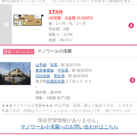
便利な駅近マンションです。 リビングのガラスブロックが明るく開放的な光をも
たらしつつ、モザイク効果もあり...
17
万
円
(管理費・共益費 15,000円)
敷：1ヶ月｜礼：2ヶ月
所在階：2階
間取り：1LDK
面積：36.07㎡
マノワール小滝園
賃貸｜マンション
山手線
「
目黒
」駅 徒歩15分
東急東横線
「
中目黒
」駅 徒歩20分
日比谷線
「
恵比寿
」駅 徒歩28分
東京都
目黒区
目黒
３丁目１５-２１
-
築年数：築40年
階数：4階建 地下1階
★★★マノワール小滝園★★★ JR山手線「目黒」駅より徒歩１５分。 １９８６
年築ですが、内装はリノベーションが入っておりきれいです。 使いやすい２DK
の間取り♪
現在空室情報がありません。
マノワール小滝園へのお問い合わせはこちら