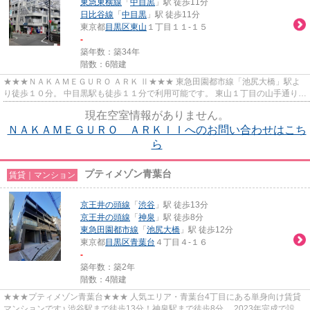
東急東横線
「
中目黒
」駅 徒歩11分
日比谷線
「
中目黒
」駅 徒歩11分
東京都
目黒区
東山
１丁目１１-１５
-
築年数：築34年
階数：6階建
★★★ＮＡＫＡＭＥＧＵＲＯ ＡＲＫ Ⅱ★★★ 東急田園都市線「池尻大橋」駅よ
り徒歩１０分。 中目黒駅も徒歩１１分で利用可能です。 東山１丁目の山手通りか
ら１本入った場所にあります。 大...
現在空室情報がありません。
ＮＡＫＡＭＥＧＵＲＯ ＡＲＫＩＩへのお問い合わせはこち
ら
プティメゾン青葉台
賃貸｜マンション
京王井の頭線
「
渋谷
」駅 徒歩13分
京王井の頭線
「
神泉
」駅 徒歩8分
東急田園都市線
「
池尻大橋
」駅 徒歩12分
東京都
目黒区
青葉台
４丁目４-１６
-
築年数：築2年
階数：4階建
★★★プティメゾン青葉台★★★ 人気エリア・青葉台4丁目にある単身向け賃貸
マンションです♪ 渋谷駅まで徒歩13分！神泉駅まで徒歩8分。 2023年完成で設備