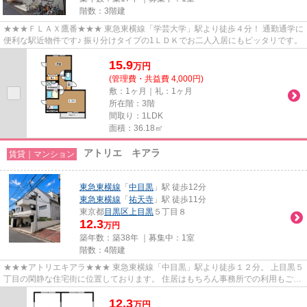
階数：3階建
★★★ＦＬＡＸ鷹番★★★ 東急東横線「学芸大学」駅より徒歩４分！ 通勤通学に
便利な駅近物件です♪ 振り分けタイプの1ＬＤＫでお二人入居にもピッタリです。
15.9
万
円
(管理費・共益費 4,000円)
敷：1ヶ月｜礼：1ヶ月
所在階：3階
間取り：1LDK
面積：36.18㎡
アトリエ キアラ
賃貸｜マンション
東急東横線
「
中目黒
」駅 徒歩12分
東急東横線
「
祐天寺
」駅 徒歩11分
東京都
目黒区
上目黒
５丁目８
12.3
万円
築年数：築38年 ｜募集中：
1室
階数：4階建
★★★アトリエキアラ★★★ 東急東横線「中目黒」駅より徒歩１２分。 上目黒５
丁目の閑静な住宅街に位置しております。 住居はもちろん事務所での利用もご相
談可能です。
12.3
万
円