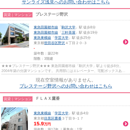
サンライズ浅見へのお問い合わせはこちら
プレステージ野沢
賃貸｜マンション
東急田園都市線
「
駒沢大学
」駅 徒歩8分
東急田園都市線
「
三軒茶屋
」駅 徒歩19分
東急東横線
「
学芸大学
」駅 徒歩25分
東京都
世田谷区
野沢
４丁目２０-３
-
築年数：築22年
階数：3階建
★★★プレステージ野沢★★★ 東急田園都市線「駒沢大学」駅より徒歩8分。
2004年築の分譲マンションです。 共用部にはエレベーター、宅配ボックスあ
り。 お二人入居にぴったりな１LDKの間...
現在空室情報がありません。
プレステージ野沢へのお問い合わせはこちら
ＦＬＡＸ鷹番
賃貸｜マンション
東急東横線
「
学芸大学
」駅 徒歩4分
東京都
目黒区
鷹番
３丁目９-１７
15.9
万円
築年数：築17年 ｜募集中：
1室