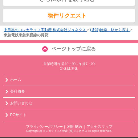
物件リクエスト
中目黒のコレカライフ不動産 株式会社ジュネクス
>
(賃貸)路線・駅から探す
>
東急電鉄東急東横線の賃貸
ページトップに戻る
営業時間:午前10：00～午後7：00
定休日:無休
ホーム
会社概要
お問い合わせ
PCサイト
プライバシーポリシー
利用規約
｜アクセスマップ
｜
Copyright(c) コレカライフ不動産 (株)ジュネクス All rights reserved.