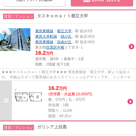
タスキｓｍａｒｔ都立大学
賃貸｜マンション
東急東横線
「
都立大学
」駅 徒歩3分
東急大井町線
「
緑が丘
」駅 徒歩18分
東急東横線
「
自由が丘
」駅 徒歩18分
東京都
目黒区
中根
１丁目８-１
16.2
万円
築年数：築4年 ｜募集中：
1室
階数：2階建 地下1階
★★★タスキｓｍａｒｔ都立大学★★★ 東急東横線「都立大学」駅より徒歩４
分。 外観はモダンで重厚感のあるスタイリッシュなデザインです。 インターネッ
ト使用料無料がポイントです！
16.2
万
円
(管理費・共益費 10,000円)
敷：0万円｜礼：0万円
所在階：1階
間取り：1LDK
面積：40.20㎡
ガリシア上目黒
賃貸｜マンション