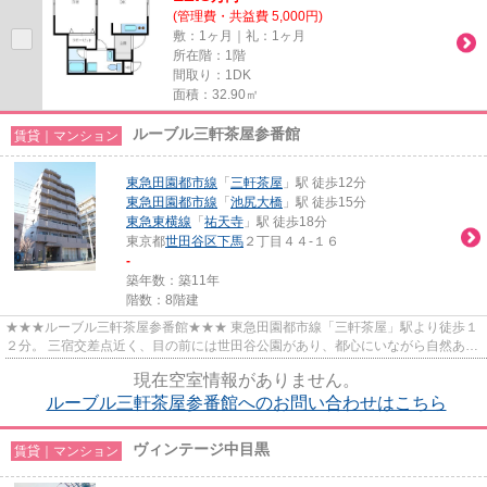
(管理費・共益費 5,000円)
敷：1ヶ月｜礼：1ヶ月
所在階：1階
間取り：1DK
面積：32.90㎡
ルーブル三軒茶屋参番館
賃貸｜マンション
東急田園都市線
「
三軒茶屋
」駅 徒歩12分
東急田園都市線
「
池尻大橋
」駅 徒歩15分
東急東横線
「
祐天寺
」駅 徒歩18分
東京都
世田谷区
下馬
２丁目４４-１６
-
築年数：築11年
階数：8階建
★★★ルーブル三軒茶屋参番館★★★ 東急田園都市線「三軒茶屋」駅より徒歩１
２分。 三宿交差点近く、目の前には世田谷公園があり、都心にいながら自然あふ
れるエリアです。 スーパー、カフ...
現在空室情報がありません。
ルーブル三軒茶屋参番館へのお問い合わせはこちら
ヴィンテージ中目黒
賃貸｜マンション