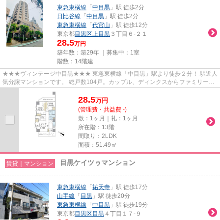
東急東横線
「
中目黒
」駅 徒歩2分
日比谷線
「
中目黒
」駅 徒歩2分
東急東横線
「
代官山
」駅 徒歩12分
東京都
目黒区
上目黒
３丁目６-２１
28.5
万円
築年数：築29年 ｜募集中：
1室
階数：14階建
★★★ヴィンテージ中目黒★★★ 東急東横線「中目黒」駅より徒歩２分！ 駅近人
気分譲マンションです。 総戸数104戸。カップル、ディンクスからファミリータ
イプまで幅広くお部屋タイプがあ...
28.5
万
円
(管理費・共益費 -)
敷：1ヶ月｜礼：1ヶ月
所在階：13階
間取り：2LDK
面積：51.49㎡
目黒ケイツゥマンション
賃貸｜マンション
東急東横線
「
祐天寺
」駅 徒歩17分
山手線
「
目黒
」駅 徒歩20分
東急東横線
「
中目黒
」駅 徒歩19分
東京都
目黒区
目黒
４丁目１７-９