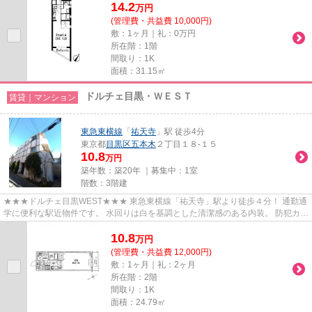
14.2
万
円
(管理費・共益費 10,000円)
敷：1ヶ月｜礼：0万円
所在階：1階
間取り：1K
面積：31.15㎡
ドルチェ目黒・ＷＥＳＴ
賃貸｜マンション
東急東横線
「
祐天寺
」駅 徒歩4分
東京都
目黒区
五本木
２丁目１８-１５
10.8
万円
築年数：築20年 ｜募集中：
1室
階数：3階建
★★★ドルチェ目黒WEST★★★ 東急東横線「祐天寺」駅より徒歩４分！ 通勤通
学に便利な駅近物件です。 水回りは白を基調とした清潔感のある内装。 防犯カメ
ラ、オートロック付きで安心のセ...
10.8
万
円
(管理費・共益費 12,000円)
敷：1ヶ月｜礼：2ヶ月
所在階：2階
間取り：1K
面積：24.79㎡