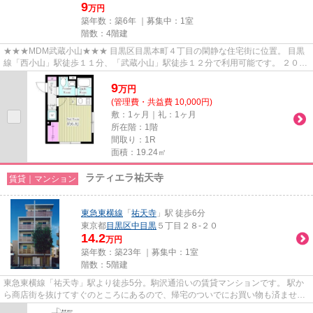
9
万円
築年数：築6年 ｜募集中：
1室
階数：4階建
★★★MDM武蔵小山★★★ 目黒区目黒本町４丁目の閑静な住宅街に位置。 目黒
線「西小山」駅徒歩１１分、「武蔵小山」駅徒歩１２分で利用可能です。 ２０２
０年完成の築浅マンション。 住んだ...
9
万
円
(管理費・共益費 10,000円)
敷：1ヶ月｜礼：1ヶ月
所在階：1階
間取り：1R
面積：19.24㎡
ラティエラ祐天寺
賃貸｜マンション
東急東横線
「
祐天寺
」駅 徒歩6分
東京都
目黒区
中目黒
５丁目２８-２０
14.2
万円
築年数：築23年 ｜募集中：
1室
階数：5階建
東急東横線「祐天寺」駅より徒歩5分。駒沢通沿いの賃貸マンションです。 駅か
ら商店街を抜けてすぐのところにあるので、帰宅のついでにお買い物も済ませて
しまうことが出来ますよ♪