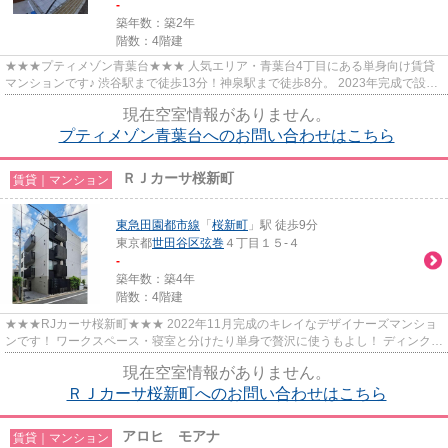
-
築年数：築2年
階数：4階建
★★★プティメゾン青葉台★★★ 人気エリア・青葉台4丁目にある単身向け賃貸
マンションです♪ 渋谷駅まで徒歩13分！神泉駅まで徒歩8分。 2023年完成で設備
もまだまだキレイです。 コンビニ、...
現在空室情報がありません。
プティメゾン青葉台へのお問い合わせはこちら
ＲＪカーサ桜新町
賃貸｜マンション
東急田園都市線
「
桜新町
」駅 徒歩9分
東京都
世田谷区
弦巻
４丁目１５-４
-
築年数：築4年
階数：4階建
★★★RJカーサ桜新町★★★ 2022年11月完成のキレイなデザイナーズマンショ
ンです！ ワークスペース・寝室と分けたり単身で贅沢に使うもよし！ ディンク
ス・カップル入居にもオススメの間取...
現在空室情報がありません。
ＲＪカーサ桜新町へのお問い合わせはこちら
アロヒ モアナ
賃貸｜マンション