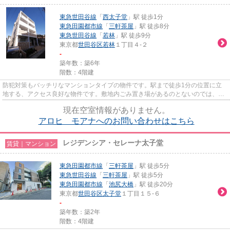
東急世田谷線
「
西太子堂
」駅 徒歩1分
東急田園都市線
「
三軒茶屋
」駅 徒歩8分
東急世田谷線
「
若林
」駅 徒歩9分
東京都
世田谷区
若林
１丁目４-２
-
築年数：築6年
階数：4階建
防犯対策もバッチリなマンションタイプの物件です。駅まで徒歩1分の位置に立
地する、アクセス良好な物件です。敷地内ごみ置き場があるのとないのでは、利
便性が全く違います。2019年に...
現在空室情報がありません。
アロヒ モアナへのお問い合わせはこちら
レジデンシア・セレーナ太子堂
賃貸｜マンション
東急田園都市線
「
三軒茶屋
」駅 徒歩5分
東急世田谷線
「
三軒茶屋
」駅 徒歩5分
東急田園都市線
「
池尻大橋
」駅 徒歩20分
東京都
世田谷区
太子堂
１丁目１５-６
-
築年数：築2年
階数：4階建