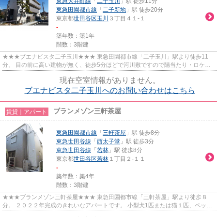
東急大井町線
「
二子玉川
」駅 徒歩11分
東急田園都市線
「
二子新地
」駅 徒歩20分
東京都
世田谷区
玉川
３丁目４１-１
-
築年数：築1年
階数：3階建
★★★ブエナビスタ二子玉川★★★ 東急田園都市線「二子玉川」駅より徒歩11
分。 目の前に高い建物が無く、徒歩5分ほどで河川敷ですので陽当たり・ロケー
ション◎ 通りはそんなに交通量もない...
現在空室情報がありません。
ブエナビスタ二子玉川へのお問い合わせはこちら
ブランメゾン三軒茶屋
賃貸｜アパート
東急田園都市線
「
三軒茶屋
」駅 徒歩8分
東急世田谷線
「
西太子堂
」駅 徒歩3分
東急世田谷線
「
若林
」駅 徒歩8分
東京都
世田谷区
若林
１丁目２-１１
-
築年数：築4年
階数：3階建
★★★ブランメゾン三軒茶屋★★★ 東急田園都市線「三軒茶屋」駅より徒歩８
分。 ２０２２年完成のきれいなアパートです。 小型犬1匹または猫１匹、ペット
飼育可能！