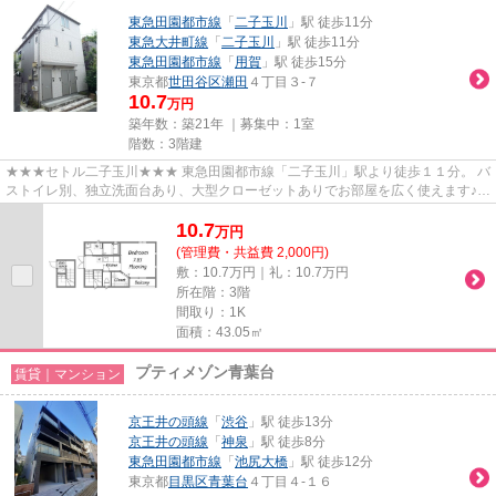
東急田園都市線
「
二子玉川
」駅 徒歩11分
東急大井町線
「
二子玉川
」駅 徒歩11分
東急田園都市線
「
用賀
」駅 徒歩15分
東京都
世田谷区
瀬田
４丁目３-７
10.7
万円
築年数：築21年 ｜募集中：
1室
階数：3階建
★★★セトル二子玉川★★★ 東急田園都市線「二子玉川」駅より徒歩１１分。 バ
ストイレ別、独立洗面台あり、大型クローゼットありでお部屋を広く使えます♪
南西向き・二面採光☀
10.7
万
円
(管理費・共益費 2,000円)
敷：10.7万円｜礼：10.7万円
所在階：3階
間取り：1K
面積：43.05㎡
プティメゾン青葉台
賃貸｜マンション
京王井の頭線
「
渋谷
」駅 徒歩13分
京王井の頭線
「
神泉
」駅 徒歩8分
東急田園都市線
「
池尻大橋
」駅 徒歩12分
東京都
目黒区
青葉台
４丁目４-１６