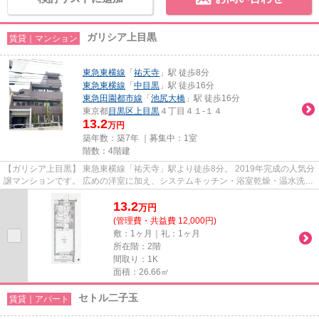
ガリシア上目黒
賃貸｜マンション
東急東横線
「
祐天寺
」駅 徒歩8分
東急東横線
「
中目黒
」駅 徒歩16分
東急田園都市線
「
池尻大橋
」駅 徒歩16分
東京都
目黒区
上目黒
４丁目４１-１４
13.2
万円
築年数：築7年 ｜募集中：
1室
階数：4階建
【ガリシア上目黒】 東急東横線「祐天寺」駅より徒歩8分。 2019年完成の人気分
譲マンションです。 広めの洋室に加え、システムキッチン・浴室乾燥・温水洗浄
便座など充実の設備。 オー...
13.2
万
円
(管理費・共益費 12,000円)
敷：1ヶ月｜礼：1ヶ月
所在階：2階
間取り：1K
面積：26.66㎡
セトル二子玉
賃貸｜アパート