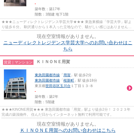
-
築年数：築17年
階数：3階建 地下1階
★★★ニューディレクトレジデンス学芸大学★★★ 東急東横線「学芸大学」駅よ
り徒歩６分。 駒沢通りから１本入った立地なので、騒がしい感じはありません。
ペット飼育ご相談可能♪
現在空室情報がありません。
ニューディレクトレジデンス学芸大学へのお問い合わせはこ
ちら
ＫＩＮＯＮＥ用賀
賃貸｜マンション
東急田園都市線
「
用賀
」駅 徒歩2分
東急田園都市線
「
桜新町
」駅 徒歩18分
東京都
世田谷区
玉川台
１丁目１３-８
-
築年数：築2年
階数：5階建
★★★KINONE用賀★★★ 東急田園都市線「用賀」駅より徒歩2分！ ２０２３年
完成の築浅物件。 住んだ日からインターネット無料で利用可能です。
現在空室情報がありません。
ＫＩＮＯＮＥ用賀へのお問い合わせはこちら