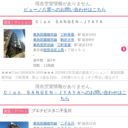
現在空室情報がありません。
ビューノ八雲へのお問い合わせはこちら
Ｃｉｏｎ ＳＡＮＧＥＮ－ＪＹＡＹＡ
賃貸｜マンション
東急田園都市線
「
三軒茶屋
」駅 徒歩10分
東急田園都市線
「
駒沢大学
」駅 徒歩8分
東急世田谷線
「
三軒茶屋
」駅 徒歩12分
東京都
世田谷区
上馬
１丁目１５-１
-
築年数：築2年
階数：11階建
★★★Cion SANGEN-JAYA★★★ 2024年2月完成の築浅マンション！ 東急田園
都市線「三軒茶屋」駅より徒歩10分。 246通りからまっすぐ明るい道なので、遅
い時間の帰宅も安心です。
現在空室情報がありません。
Ｃｉｏｎ ＳＡＮＧＥＮ－ＪＹＡＹＡへのお問い合わせはこ
ちら
ブエナビスタ二子玉川
賃貸｜アパート
東急田園都市線
「
二子玉川
」駅 徒歩11分