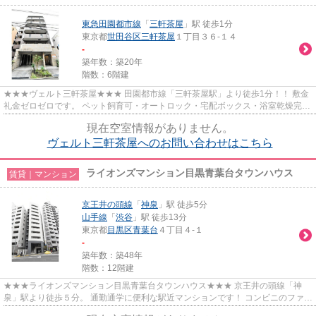
東急田園都市線
「
三軒茶屋
」駅 徒歩1分
東京都
世田谷区
三軒茶屋
１丁目３６-１４
-
築年数：築20年
階数：6階建
★★★ヴェルト三軒茶屋★★★ 田園都市線「三軒茶屋駅」より徒歩1分！！ 敷金
礼金ゼロゼロです。 ペット飼育可・オートロック・宅配ボックス・浴室乾燥完
備。
現在空室情報がありません。
ヴェルト三軒茶屋へのお問い合わせはこちら
ライオンズマンション目黒青葉台タウンハウス
賃貸｜マンション
京王井の頭線
「
神泉
」駅 徒歩5分
山手線
「
渋谷
」駅 徒歩13分
東京都
目黒区
青葉台
４丁目４-１
-
築年数：築48年
階数：12階建
★★★ライオンズマンション目黒青葉台タウンハウス★★★ 京王井の頭線「神
泉」駅より徒歩５分。 通勤通学に便利な駅近マンションです！ コンビニのファミ
リーマート迄徒歩1分、スーパーの...