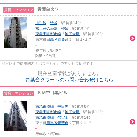
青葉台タワー
賃貸｜マンション
山手線
「
渋谷
」駅 徒歩14分
京王井の頭線
「
神泉
」駅 徒歩7分
東急田園都市線
「
池尻大橋
」駅 徒歩10分
東京都
目黒区
青葉台
３丁目１-１７
-
築年数：築49年
階数：9階建
渋谷駅まで徒歩圏内！バス停も至近でアクセス良好です。
現在空室情報がありません。
青葉台タワーへのお問い合わせはこちら
ＫＭ中目黒ビル
賃貸｜マンション
東急東横線
「
中目黒
」駅 徒歩8分
東急田園都市線
「
池尻大橋
」駅 徒歩11分
東急東横線
「
代官山
」駅 徒歩14分
東京都
目黒区
青葉台
２丁目２０-７
-
築年数：築9年