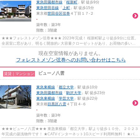
東急田園都市線
「
桜新町
」駅 徒歩9分
東急世田谷線
「
上町
」駅 徒歩15分
東京都
世田谷区
弦巻
４丁目１７-２
-
築年数：築3年
階数：3階建
★★★フォレストメゾン弦巻★★★ 2023年完成！ 桜新町駅より徒歩9分に位置。
全居室に窓があり、明るく開放的♪ 大容量クローゼットがあり、お荷物の多い方
も安心です。
現在空室情報がありません。
フォレストメゾン弦巻へのお問い合わせはこちら
ビューノ八雲
賃貸｜マンション
東急東横線
「
都立大学
」駅 徒歩10分
東急田園都市線
「
駒沢大学
」駅 徒歩23分
東急東横線
「
学芸大学
」駅 徒歩22分
東京都
目黒区
八雲
４丁目４-６
-
築年数：築3年
階数：3階建
★★★ビューノ八雲★★★ 東急東横線「都立大学」駅より徒歩１０分。 ２０２３
年完成の築浅物件です！ ★CATVインターネット1Gスピード利用料無料！ ★パナ
ソニックホームズの賃貸住宅ユアメ...