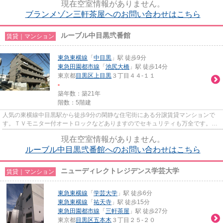
現在空室情報がありません。
ブランメゾン三軒茶屋へのお問い合わせはこちら
ルーブル中目黒弐番館
賃貸｜マンション
東急東横線
「
中目黒
」駅 徒歩9分
東急田園都市線
「
池尻大橋
」駅 徒歩14分
東京都
目黒区
上目黒
３丁目４４-１１
-
築年数：築21年
階数：5階建
人気の東横線中目黒駅から徒歩9分の閑静な住宅街にある分譲賃貸マンションで
す。ＴＶモニター付オートロックなどありますのでセキュリティも万全です。2
口ガスシステムキッチンですの...
現在空室情報がありません。
ルーブル中目黒弐番館へのお問い合わせはこちら
ニューディレクトレジデンス学芸大学
賃貸｜マンション
東急東横線
「
学芸大学
」駅 徒歩6分
東急東横線
「
祐天寺
」駅 徒歩15分
東急田園都市線
「
三軒茶屋
」駅 徒歩27分
東京都
目黒区
五本木
３丁目２５-２０