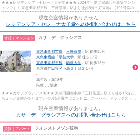
★★★レジデンシア・セレーナ太子堂★★★ 2024年・夏に完成した新築マンシ
ョンです！ 東急田園都市線「三軒茶屋」駅より徒歩5分の好立地♪ 【101号室の
み】賃貸マンションには希少な防音室...
現在空室情報がありません。
レジデンシア・セレーナ太子堂へのお問い合わせはこちら
カサ デ グラシアス
賃貸｜マンション
東急田園都市線
「
三軒茶屋
」駅 徒歩15分
東急東横線
「
学芸大学
」駅 徒歩17分
東急田園都市線
「
駒沢大学
」駅 徒歩18分
東京都
世田谷区
下馬
３丁目２１-４
-
築年数：築18年
階数：3階建
★★★カサデグラシアス★★★ 東急田園都市線「三軒茶屋」駅より徒歩15分と、
ちょっと距離がありますが 徒歩5分圏内にコンビニ、スーパー、ドラッグスト
ア、コーヒースタンドあり♪ 徒歩1分...
現在空室情報がありません。
カサ デ グラシアスへのお問い合わせはこちら
フォレストメゾン弦巻
賃貸｜アパート