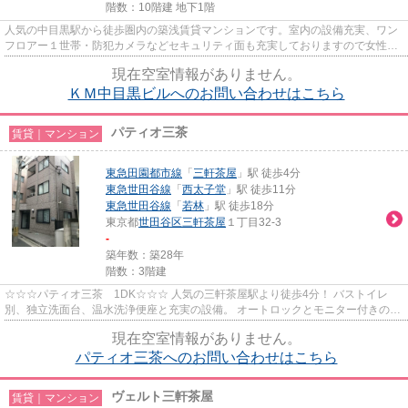
階数：10階建 地下1階
人気の中目黒駅から徒歩圏内の築浅賃貸マンションです。室内の設備充実、ワン
フロアー１世帯・防犯カメラなどセキュリティ面も充実しておりますので女性も
安心です。
現在空室情報がありません。
ＫＭ中目黒ビルへのお問い合わせはこちら
パティオ三茶
賃貸｜マンション
東急田園都市線
「
三軒茶屋
」駅 徒歩4分
東急世田谷線
「
西太子堂
」駅 徒歩11分
東急世田谷線
「
若林
」駅 徒歩18分
東京都
世田谷区
三軒茶屋
１丁目32-3
-
築年数：築28年
階数：3階建
☆☆☆パティオ三茶 1DK☆☆☆ 人気の三軒茶屋駅より徒歩4分！ バストイレ
別、独立洗面台、温水洗浄便座と充実の設備。 オートロックとモニター付きのイ
ンターフォン、防犯カメラとセキュリ...
現在空室情報がありません。
パティオ三茶へのお問い合わせはこちら
ヴェルト三軒茶屋
賃貸｜マンション