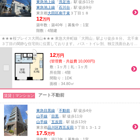
東急池上線
「
洗足池
」駅 徒歩11分
東急池上線
「
石川台
」駅 徒歩9分
東京都
大田区
南千束
３丁目１８
12
万円
築年数：築40年 ｜募集中：
1室
階数：4階建
★★★桜プレイス大岡山★★★ 東急大井町線「大岡山」駅より徒歩８分。 北千束
３丁目の閑静な住宅街に位置しております。 バス・トイレ別、独立洗面台あり。
単身にもお二人入居にもおすす...
12
万
円
(管理費・共益費 10,000円)
敷：1ヶ月｜礼：1ヶ月
所在階：4階
間取り：1DK
面積：34.80㎡
アート不動前
賃貸｜マンション
東急目黒線
「
不動前
」駅 徒歩4分
山手線
「
目黒
」駅 徒歩11分
山手線
「
五反田
」駅 徒歩13分
東京都
品川区
西五反田
３丁目１３-１２
17.5
万円
築年数：築12年 ｜募集中：
1室