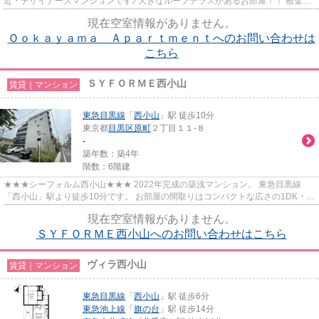
近・デザイナーズマンションです♪ 大きなルーフテラスがあるお部屋！！ 敷金・
礼金ナシでご紹介中です！！
現在空室情報がありません。
Ｏｏｋａｙａｍａ Ａｐａｒｔｍｅｎｔへのお問い合わせは
こちら
ＳＹＦＯＲＭＥ西小山
賃貸｜マンション
東急目黒線
「
西小山
」駅 徒歩10分
東京都
目黒区
原町
２丁目１１-８
-
築年数：築4年
階数：6階建
★★★シーフォルム西小山★★★ 2022年完成の築浅マンション。 東急目黒線
「西小山」駅より徒歩10分です。 お部屋の間取りはコンパクトな広さの1DK・
2K・1LDK・2LDKを揃えており、シングル...
現在空室情報がありません。
ＳＹＦＯＲＭＥ西小山へのお問い合わせはこちら
ヴィラ西小山
賃貸｜マンション
東急目黒線
「
西小山
」駅 徒歩6分
東急池上線
「
旗の台
」駅 徒歩14分