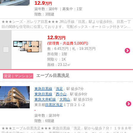
12.9
万円
築年数：築6年 ｜募集中：
1室
階数：3階建
★★★シーズ・ガレリア目黒★★★ JR山手線「目黒」駅より徒歩8分。 目黒一丁
目の閑静な住宅街に位置しております。 宅配ボックス・オートロック付きマンシ
ョン。 室内設備は浴室乾燥、シス...
12.9
万
円
(管理費・共益費 5,000円)
敷：6.45万円｜礼：19.35万円
所在階：1階
間取り：1K
面積：23.12㎡
エーブル目黒洗足
賃貸｜マンション
東急目黒線
「
洗足
」駅 徒歩7分
東急目黒線
「
西小山
」駅 徒歩9分
東急大井町線
「
大岡山
」駅 徒歩15分
東京都
目黒区
洗足
１丁目２１-２
-
築年数：築38年
階数：6階建
★★★エーブル目黒洗足★★★ 東急目黒線「洗足」駅から徒歩７分！ １９８８年