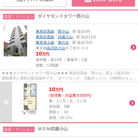
ダイヤモンドタワー西小山
賃貸｜マンション
東急目黒線
「
西小山
」駅 徒歩3分
東急目黒線
「
武蔵小山
」駅 徒歩11分
東急池上線
「
旗の台
」駅 徒歩15分
東京都
品川区
小山
６丁目６-１０
10
万円
築年数：築12年 ｜募集中：
1室
階数：12階建
★★★ダイヤモンドタワー西小山★★★ 東急目黒線「西小山」駅より徒歩3分！
通勤通学に便利な駅近物件です。 オートロック、宅配ボックス、24時間セキュリ
ティ揃っています◎
10
万
円
(管理費・共益費 9,000円)
敷：1ヶ月｜礼：1ヶ月
所在階：5階
間取り：1K
面積：20.13㎡
ＭＤＭ武蔵小山
賃貸｜マンション