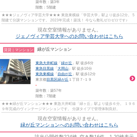
築年数：築3年
階数：5階建
★★★ジェノヴィア学芸大学★★★ 東急東横線「学芸大学」駅より徒歩12分。 5
階建て分譲マンションです。 2023年完成！築浅！ 今なら敷礼ゼロゼロです♪
現在空室情報がありません。
ジェノヴィア学芸大学へのお問い合わせはこちら
緑が丘マンション
賃貸｜マンション
東急大井町線
「
緑が丘
」駅 徒歩6分
東急目黒線
「
大岡山
」駅 徒歩10分
東急東横線
「
自由が丘
」駅 徒歩12分
東京都
目黒区
緑が丘
１丁目７-１９
-
築年数：築57年
階数：7階建
★★★緑が丘マンション★★★ 東急大井町線「緑ヶ丘」駅より徒歩６分。 １９６
９年完成のヴィンテージマンションです。 分譲タイプで管理体制良好。
現在空室情報がありません。
緑が丘マンションへのお問い合わせはこちら
該当公開件数
224
棟 空き数
16
件
1-20
棟表示