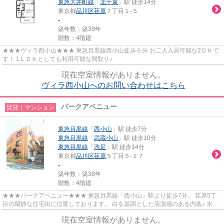
東急大井町線
「
北千束
」駅 徒歩14分
東京都
品川区
荏原
７丁目１-５
-
築年数：築39年
階数：4階建
★★★ヴィラ西小山★★★ 東急目黒線西小山徒歩６分 お二人入居可能な2ＤＫで
す！ 1ＬＤＫとしても利用可能な間取り♪
現在空室情報がありません。
ヴィラ西小山へのお問い合わせはこちら
パークアベニュー
賃貸｜マンション
東急目黒線
「
西小山
」駅 徒歩7分
東急目黒線
「
武蔵小山
」駅 徒歩10分
東急目黒線
「
洗足
」駅 徒歩14分
東京都
品川区
荏原
５丁目５-１７
-
築年数：築38年
階数：4階建
★★★パークアベニュー★★★ 東急目黒線「西小山」駅より徒歩7分。 荏原5丁
目の閑静な住宅街に位置しております。 白を基調とした清潔感のある内装♪ 水回
りリフォーム済！
現在空室情報がありません。