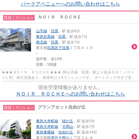
パークアベニューへのお問い合わせはこちら
ＮＯＩＲ ＲＯＣＨＥ
賃貸｜マンション
山手線
「
目黒
」駅 徒歩6分
東急目黒線
「
目黒
」駅 徒歩7分
南北線
「
目黒
」駅 徒歩7分
東京都
目黒区
下目黒
１丁目４-１９
-
築年数：築19年
階数：5階建
★★★ＮＯＩＲ ＲＯＣＨＥ★★★ JR山手線「目黒」駅より徒歩６分！ バスト
イレ別、独立洗面あり、単身向け１Kマンションです。 オートロック付きで安心
のセキュリティ。
現在空室情報がありません。
ＮＯＩＲ ＲＯＣＨＥへのお問い合わせはこちら
グランアセット自由が丘
賃貸｜マンション
東急大井町線
「
緑が丘
」駅 徒歩5分
東急大井町線
「
大岡山
」駅 徒歩7分
東急東横線
「
自由が丘
」駅 徒歩14分
東京都
目黒区
大岡山
１丁目３４-８