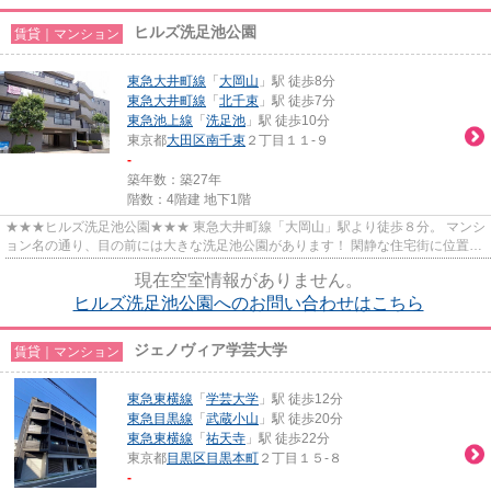
ヒルズ洗足池公園
賃貸｜マンション
東急大井町線
「
大岡山
」駅 徒歩8分
東急大井町線
「
北千束
」駅 徒歩7分
東急池上線
「
洗足池
」駅 徒歩10分
東京都
大田区
南千束
２丁目１１-９
-
築年数：築27年
階数：4階建 地下1階
★★★ヒルズ洗足池公園★★★ 東急大井町線「大岡山」駅より徒歩８分。 マンシ
ョン名の通り、目の前には大きな洗足池公園があります！ 閑静な住宅街に位置。
お二人入居にぴったりな間取り...
現在空室情報がありません。
ヒルズ洗足池公園へのお問い合わせはこちら
ジェノヴィア学芸大学
賃貸｜マンション
東急東横線
「
学芸大学
」駅 徒歩12分
東急目黒線
「
武蔵小山
」駅 徒歩20分
東急東横線
「
祐天寺
」駅 徒歩22分
東京都
目黒区
目黒本町
２丁目１５-８
-