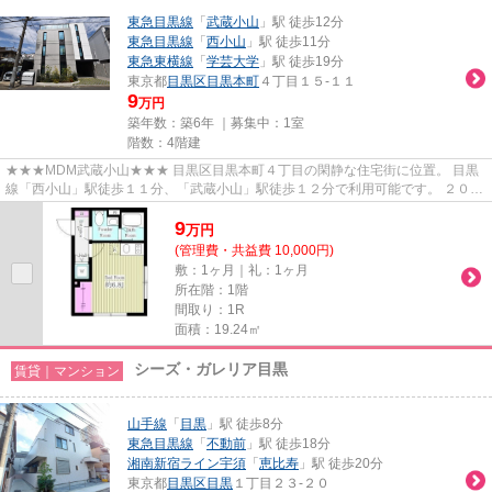
東急目黒線
「
武蔵小山
」駅 徒歩12分
東急目黒線
「
西小山
」駅 徒歩11分
東急東横線
「
学芸大学
」駅 徒歩19分
東京都
目黒区
目黒本町
４丁目１５-１１
9
万円
築年数：築6年 ｜募集中：
1室
階数：4階建
★★★MDM武蔵小山★★★ 目黒区目黒本町４丁目の閑静な住宅街に位置。 目黒
線「西小山」駅徒歩１１分、「武蔵小山」駅徒歩１２分で利用可能です。 ２０２
０年完成の築浅マンション。 住んだ...
9
万
円
(管理費・共益費 10,000円)
敷：1ヶ月｜礼：1ヶ月
所在階：1階
間取り：1R
面積：19.24㎡
シーズ・ガレリア目黒
賃貸｜マンション
山手線
「
目黒
」駅 徒歩8分
東急目黒線
「
不動前
」駅 徒歩18分
湘南新宿ライン宇須
「
恵比寿
」駅 徒歩20分
東京都
目黒区
目黒
１丁目２３-２０