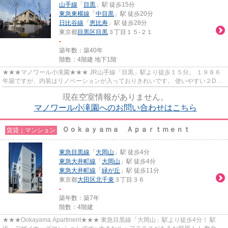
山手線
「
目黒
」駅 徒歩15分
東急東横線
「
中目黒
」駅 徒歩20分
日比谷線
「
恵比寿
」駅 徒歩28分
東京都
目黒区
目黒
３丁目１５-２１
-
築年数：築40年
階数：4階建 地下1階
★★★マノワール小滝園★★★ JR山手線「目黒」駅より徒歩１５分。 １９８６
年築ですが、内装はリノベーションが入っておりきれいです。 使いやすい２DK
の間取り♪
現在空室情報がありません。
マノワール小滝園へのお問い合わせはこちら
Ｏｏｋａｙａｍａ Ａｐａｒｔｍｅｎｔ
賃貸｜マンション
東急目黒線
「
大岡山
」駅 徒歩4分
東急大井町線
「
大岡山
」駅 徒歩4分
東急大井町線
「
緑が丘
」駅 徒歩11分
東京都
大田区
北千束
３丁目３６
-
築年数：築7年
階数：4階建
★★★Ookayama Apartment★★★ 東急目黒線「大岡山」駅より徒歩4分！ 駅