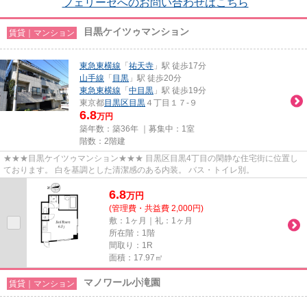
フェリーセへのお問い合わせはこちら
目黒ケイツゥマンション
賃貸｜マンション
東急東横線
「
祐天寺
」駅 徒歩17分
山手線
「
目黒
」駅 徒歩20分
東急東横線
「
中目黒
」駅 徒歩19分
東京都
目黒区
目黒
４丁目１７-９
6.8
万円
築年数：築36年 ｜募集中：
1室
階数：2階建
★★★目黒ケイツゥマンション★★★ 目黒区目黒4丁目の閑静な住宅街に位置し
ております。 白を基調とした清潔感のある内装。 バス・トイレ別。
6.8
万
円
(管理費・共益費 2,000円)
敷：1ヶ月｜礼：1ヶ月
所在階：1階
間取り：1R
面積：17.97㎡
マノワール小滝園
賃貸｜マンション