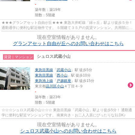
-
築年数：築19年
階数：5階建
★★★グランアセット自由が丘★★★ 東急大井町線「緑ヶ丘」駅より徒歩５分！
通勤通学に便利な駅近物件です。 ５階建て３５戸の賃貸マンション。共用部には
エレベーターあり。
現在空室情報がありません。
グランアセット自由が丘へのお問い合わせはこちら
シュロス武蔵小山
賃貸｜マンション
東急目黒線
「
武蔵小山
」駅 徒歩5分
東急目黒線
「
西小山
」駅 徒歩10分
東急池上線
「
戸越銀座
」駅 徒歩15分
東京都
品川区
小山
４丁目４-９
-
築年数：築23年
階数：5階建
☆☆☆シュロス武蔵小山☆☆☆ 東急目黒線「武蔵小山」駅より徒歩5分！ 通勤通
学に便利な駅近マンションです。 南東向き・お二人入居にぴったりな1LDK♪
現在空室情報がありません。
シュロス武蔵小山へのお問い合わせはこちら