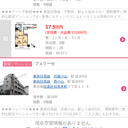
階数：8階建
★★★アート不動前★★★ 東急目黒線「不動前」駅より徒歩４分！ 通勤通学に便
利な駅近マンションです♪ 単身にもディンクスにもピッタリなお部屋のサイズ感
です。
17.5
万
円
(管理費・共益費 15,000円)
敷：1ヶ月｜礼：1ヶ月
所在階：2階
間取り：2K
面積：40.67㎡
フェリーセ
賃貸｜マンション
東急目黒線
「
武蔵小山
」駅 徒歩5分
東急目黒線
「
西小山
」駅 徒歩8分
東京都
目黒区
目黒本町
５丁目１１-４
-
築年数：築18年
階数：6階建
★★★フェリーセ★★★ 東急目黒線「武蔵小山」駅より徒歩5分。 通勤通学に便
利な駅近マンションです♪ 振り分けタイプの1LDKで、二人入居にもおすすめ。
駐輪場無料。
現在空室情報がありません。