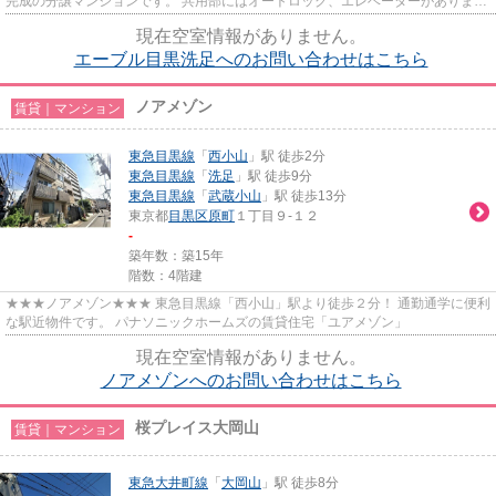
完成の分譲マンションです。 共用部にはオートロック、エレベーターがありま
す。
現在空室情報がありません。
エーブル目黒洗足へのお問い合わせはこちら
ノアメゾン
賃貸｜マンション
東急目黒線
「
西小山
」駅 徒歩2分
東急目黒線
「
洗足
」駅 徒歩9分
東急目黒線
「
武蔵小山
」駅 徒歩13分
東京都
目黒区
原町
１丁目９-１２
-
築年数：築15年
階数：4階建
★★★ノアメゾン★★★ 東急目黒線「西小山」駅より徒歩２分！ 通勤通学に便利
な駅近物件です。 パナソニックホームズの賃貸住宅「ユアメゾン」
現在空室情報がありません。
ノアメゾンへのお問い合わせはこちら
桜プレイス大岡山
賃貸｜マンション
東急大井町線
「
大岡山
」駅 徒歩8分