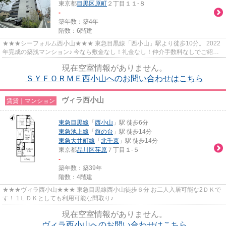
東京都
目黒区
原町
２丁目１１-８
-
築年数：築4年
階数：6階建
★★★シーフォルム西小山★★★ 東急目黒線「西小山」駅より徒歩10分。 2022
年完成の築浅マンション♪ 今なら敷金なし！礼金なし！仲介手数料なしでご紹介
中！ インターネット無料で利用可能...
現在空室情報がありません。
ＳＹＦＯＲＭＥ西小山へのお問い合わせはこちら
ヴィラ西小山
賃貸｜マンション
東急目黒線
「
西小山
」駅 徒歩6分
東急池上線
「
旗の台
」駅 徒歩14分
東急大井町線
「
北千束
」駅 徒歩14分
東京都
品川区
荏原
７丁目１-５
-
築年数：築39年
階数：4階建
★★★ヴィラ西小山★★★ 東急目黒線西小山徒歩６分 お二人入居可能な2ＤＫで
す！ 1ＬＤＫとしても利用可能な間取り♪
現在空室情報がありません。
ヴィラ西小山へのお問い合わせはこちら