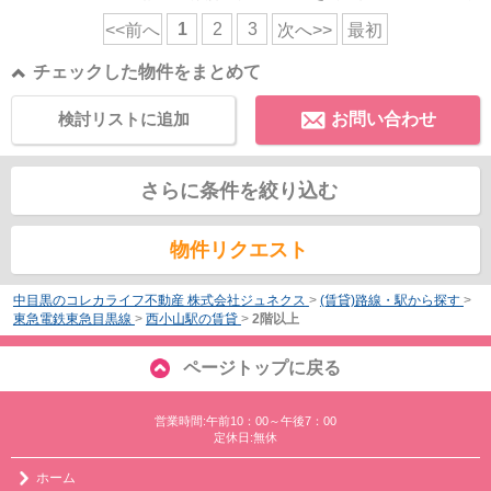
1
2
3
<<前へ
次へ>>
最初
チェックした物件をまとめて
検討リストに追加
お問い合わせ
さらに条件を絞り込む
物件リクエスト
中目黒のコレカライフ不動産 株式会社ジュネクス
>
(賃貸)路線・駅から探す
>
東急電鉄東急目黒線
>
西小山駅の賃貸
>
2階以上
ページトップに戻る
営業時間:午前10：00～午後7：00
定休日:無休
ホーム