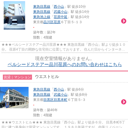
東急目黒線
「
西小山
」駅 徒歩10分
東急目黒線
「
武蔵小山
」駅 徒歩14分
東急池上線
「
荏原中延
」駅 徒歩14分
東京都
品川区
荏原
６丁目５-１３
-
築年数：築2年
階数：4階建
★★★ベルシードステアー品川荏原★★★ 東急目黒線「西小山」駅より徒歩１０
分。 荏原4丁目の閑静な住宅街に位置しております。 住んだ日からインターネッ
ト無料で利用可能♪ モニター付き...
現在空室情報がありません。
ベルシードステアー品川荏原へのお問い合わせはこちら
ウエストヒル
賃貸｜マンション
東急目黒線
「
西小山
」駅 徒歩6分
東急目黒線
「
武蔵小山
」駅 徒歩8分
東京都
目黒区
目黒本町
６丁目５-３
-
築年数：築46年
階数：4階建
★★★ウエストヒル★★★ 東急目黒線「西小山」駅より徒歩６分。 目黒本町6丁
目に建つ単身向け賃貸マンションです。 １９８０年築ですが、内装リノベーショ