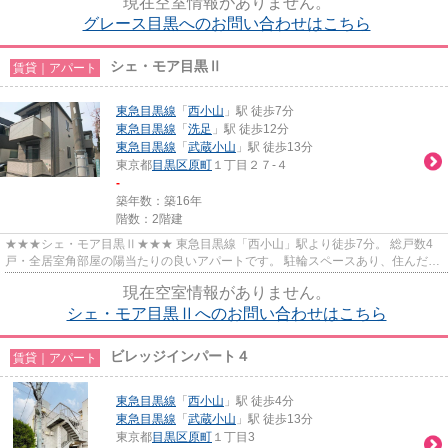
現在空室情報がありません。
グレース目黒へのお問い合わせはこちら
シェ・モア目黒Ⅱ
賃貸｜アパート
東急目黒線
「
西小山
」駅 徒歩7分
東急目黒線
「
洗足
」駅 徒歩12分
東急目黒線
「
武蔵小山
」駅 徒歩13分
東京都
目黒区
原町
１丁目２７-４
-
築年数：築16年
階数：2階建
★★★シェ・モア目黒Ⅱ★★★ 東急目黒線「西小山」駅より徒歩7分。 総戸数4
戸・全居室角部屋の陽当たりの良いアパートです。 駐輪スペースあり、住んだ日
からインターネット無料で利用可能。
現在空室情報がありません。
シェ・モア目黒Ⅱへのお問い合わせはこちら
ビレッジインパート４
賃貸｜アパート
東急目黒線
「
西小山
」駅 徒歩4分
東急目黒線
「
武蔵小山
」駅 徒歩13分
東京都
目黒区
原町
１丁目3