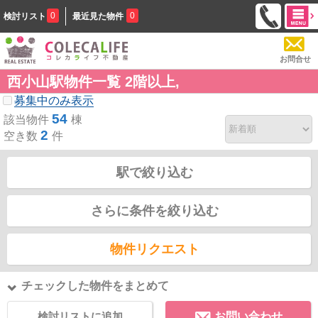
0
0
検討リスト
最近見た物件
お問合せ
西小山駅物件一覧 2階以上,
募集中のみ表示
54
該当物件
棟
2
空き数
件
駅で絞り込む
さらに条件を絞り込む
物件リクエスト
チェックした物件をまとめて
検討リストに追加
お問い合わせ