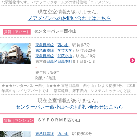
な駅近物件です。 パナソニックホームズの賃貸住宅「ユアメゾン」
現在空室情報がありません。
ノアメゾンへのお問い合わせはこちら
センターバレー西小山
賃貸｜アパート
東急目黒線
「
西小山
」駅 徒歩7分
東急東横線
「
学芸大学
」駅 徒歩23分
東急目黒線
「
武蔵小山
」駅 徒歩10分
東京都
目黒区
目黒本町
６丁目５-１８
-
築年数：築6年
階数：3階建
★★★センターバレー西小山★★★ 東急目黒線「西小山」駅より徒歩7分。 2019
年築のキレイなアパートです！ 浴室乾燥、床下収納、システムキッチンなど設備
充実◎
現在空室情報がありません。
センターバレー西小山へのお問い合わせはこちら
ＳＹＦＯＲＭＥ西小山
賃貸｜マンション
東急目黒線
「
西小山
」駅 徒歩10分