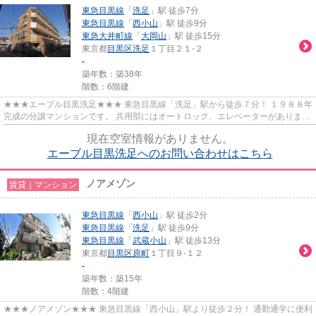
東急目黒線
「
洗足
」駅 徒歩7分
東急目黒線
「
西小山
」駅 徒歩9分
東急大井町線
「
大岡山
」駅 徒歩15分
東京都
目黒区
洗足
１丁目２１-２
-
築年数：築38年
階数：6階建
★★★エーブル目黒洗足★★★ 東急目黒線「洗足」駅から徒歩７分！ １９８８年
完成の分譲マンションです。 共用部にはオートロック、エレベーターがありま
す。
現在空室情報がありません。
エーブル目黒洗足へのお問い合わせはこちら
ノアメゾン
賃貸｜マンション
東急目黒線
「
西小山
」駅 徒歩2分
東急目黒線
「
洗足
」駅 徒歩9分
東急目黒線
「
武蔵小山
」駅 徒歩13分
東京都
目黒区
原町
１丁目９-１２
-
築年数：築15年
階数：4階建
★★★ノアメゾン★★★ 東急目黒線「西小山」駅より徒歩２分！ 通勤通学に便利