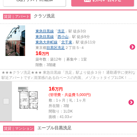
クラソ洗足
賃貸｜アパート
東急目黒線
「
洗足
」駅 徒歩3分
東急目黒線
「
西小山
」駅 徒歩9分
東急大井町線
「
北千束
」駅 徒歩11分
東京都
目黒区
洗足
２丁目５-４
16
万円
築年数：築12年 ｜募集中：
1室
階数：3階建
★★★クラソ洗足★★★ 東急目黒線「洗足」駅より徒歩３分！ 通勤通学に便利な
駅近アパートです♪ 清潔感のある白ベースの内装、メゾネットタイプ1LDK！ お
二人入居にもピッタリです。
16
万
円
(管理費・共益費 5,000円)
敷：1ヶ月｜礼：1ヶ月
所在階：3階
間取り：1LDK
面積：41.03㎡
エーブル目黒洗足
賃貸｜マンション