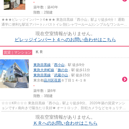
-
築年数：築40年
階数：2階建
★★★ビレッジインパート4★★★ 東急目黒線「西小山」駅より徒歩4分！ 通勤
通学に便利な駅近アパート♪ バストイレ別(シャワールーム)シンプルなワンルーム
です。
現在空室情報がありません。
ビレッジインパート４へのお問い合わせはこちら
ＫＲ
賃貸｜マンション
東急目黒線
「
西小山
」駅 徒歩9分
東急大井町線
「
旗の台
」駅 徒歩11分
東急目黒線
「
武蔵小山
」駅 徒歩15分
東京都
品川区
荏原
６丁目１４-１８
-
築年数：築6年
階数：3階建
☆☆☆KR☆☆☆ 東急目黒線「西小山」駅より徒歩9分。 2020年築の賃貸マンシ
ョンです♪ 南向きで陽当たり良好☀ オートロック、防犯カメラなどセキュリティ
も安心〇
現在空室情報がありません。
ＫＲへのお問い合わせはこちら