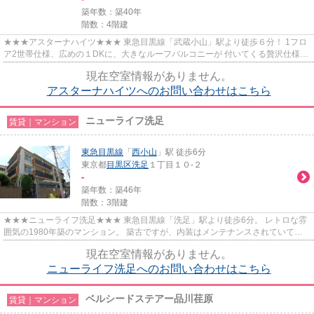
築年数：築40年
階数：4階建
★★★アスターナハイツ★★★ 東急目黒線「武蔵小山」駅より徒歩６分！ 1フロ
ア2世帯仕様、広めの１DKに、大きなルーフバルコニーが 付いてくる贅沢仕様。
勿論、眺めはとても良いです。
現在空室情報がありません。
アスターナハイツへのお問い合わせはこちら
ニューライフ洗足
賃貸｜マンション
東急目黒線
「
西小山
」駅 徒歩6分
東京都
目黒区
洗足
１丁目１０-２
-
築年数：築46年
階数：3階建
★★★ニューライフ洗足★★★ 東急目黒線「洗足」駅より徒歩6分。 レトロな雰
囲気の1980年築のマンション。 築古ですが、内装はメンテナンスされていてき
れいです。
現在空室情報がありません。
ニューライフ洗足へのお問い合わせはこちら
ベルシードステアー品川荏原
賃貸｜マンション