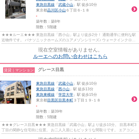
東急目黒線
「
武蔵小山
」駅 徒歩10分
東京都
品川区
小山
６丁目６-１８
-
築年数：築8年
階数：5階建
★★★ルーエ★★★ 東急目黒線「西小山」駅より徒歩2分！ 通勤通学に便利な駅
近物件です。 パナソニックホームズのユアメゾンシリーズ♪ ウォークインクロー
ゼットがあるのでお部屋広く使え...
現在空室情報がありません。
ルーエへのお問い合わせはこちら
グレース目黒
賃貸｜マンション
東急目黒線
「
武蔵小山
」駅 徒歩10分
東急目黒線
「
西小山
」駅 徒歩13分
東急東横線
「
学芸大学
」駅 徒歩15分
東京都
目黒区
目黒本町
３丁目１９-１８
-
築年数：築39年
階数：5階建
★★★グレース目黒★★★ 東急目黒線「武蔵小山」駅より徒歩10分。 目黒本町3
丁目の閑静な住宅街に位置。 お二人入居にもピッタリな間取りです。 エアコン2
基設置済〇