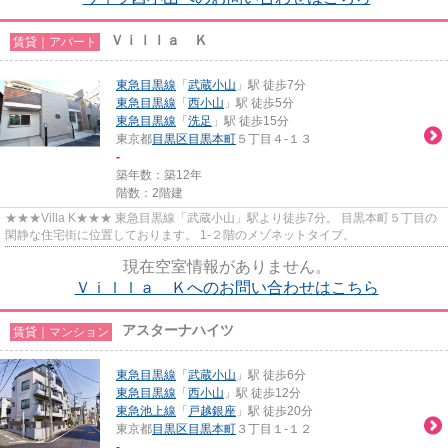
Ｖｉｌｌａ Ｋ
賃貸｜アパート
東急目黒線
「
武蔵小山
」駅 徒歩7分
東急目黒線
「
西小山
」駅 徒歩5分
東急目黒線
「
洗足
」駅 徒歩15分
東京都
目黒区
目黒本町
５丁目４-１３
-
築年数：築12年
階数：2階建
★★★Villa K★★★ 東急目黒線「武蔵小山」駅より徒歩7分。 目黒本町５丁目の
閑静な住宅街に位置しております。 1‐２階のメゾネットタイプ。
現在空室情報がありません。
Ｖｉｌｌａ Ｋへのお問い合わせはこちら
アスターナハイツ
賃貸｜マンション
東急目黒線
「
武蔵小山
」駅 徒歩6分
東急目黒線
「
西小山
」駅 徒歩12分
東急池上線
「
戸越銀座
」駅 徒歩20分
東京都
目黒区
目黒本町
３丁目１-１２
-