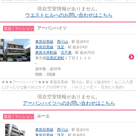
ンが入っているのできれいです。
現在空室情報がありません。
ウエストヒルへのお問い合わせはこちら
アーバンハイツ
賃貸｜マンション
東急目黒線
「
西小山
」駅 徒歩6分
東急目黒線
「
洗足
」駅 徒歩14分
東急大井町線
「
北千束
」駅 徒歩20分
東京都
目黒区
原町
１丁目２１-１０
-
築年数：築36年
階数：3階建
★★★アーバンハイツ★★★ 東急目黒線「西小山」駅より徒歩6分！ お二人入居
にぴったりな振り分けタイプの2DKです。 バルコニー広々・日当たり良好♪
現在空室情報がありません。
アーバンハイツへのお問い合わせはこちら
ルーエ
賃貸｜マンション
東急目黒線
「
西小山
」駅 徒歩2分
東急目黒線
「
洗足
」駅 徒歩8分