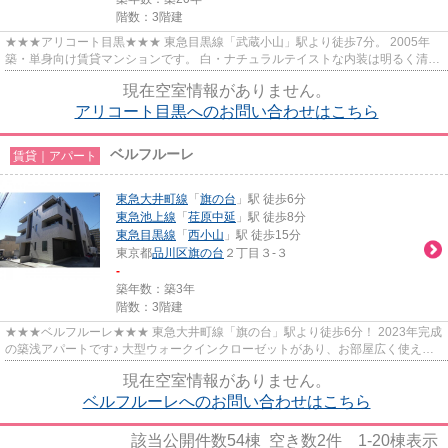
階数：3階建
★★★アリコート目黒★★★ 東急目黒線「武蔵小山」駅より徒歩7分。 2005年
築・単身向け賃貸マンションです。 白・ナチュラルテイストな内装は明るく清潔
感があります。 屋根付き駐輪場あり。
現在空室情報がありません。
アリコート目黒へのお問い合わせはこちら
ベルフルーレ
賃貸｜アパート
東急大井町線
「
旗の台
」駅 徒歩6分
東急池上線
「
荏原中延
」駅 徒歩8分
東急目黒線
「
西小山
」駅 徒歩15分
東京都
品川区
旗の台
２丁目３-３
-
築年数：築3年
階数：3階建
★★★ベルフルーレ★★★ 東急大井町線「旗の台」駅より徒歩6分！ 2023年完成
の築浅アパートです♪ 大型ウォークインクローゼットがあり、お部屋広く使えま
す。 二面採光・角部屋。
現在空室情報がありません。
ベルフルーレへのお問い合わせはこちら
該当公開件数
54
棟 空き数
2
件
1-20
棟表示