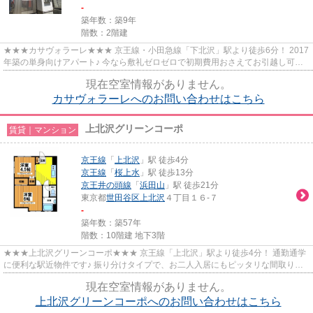
-
築年数：築9年
階数：2階建
★★★カサヴォラーレ★★★ 京王線・小田急線「下北沢」駅より徒歩6分！ 2017
年築の単身向けアパート♪ 今なら敷礼ゼロゼロで初期費用おさえてお引越し可能
です！！
現在空室情報がありません。
カサヴォラーレへのお問い合わせはこちら
上北沢グリーンコーポ
賃貸｜マンション
京王線
「
上北沢
」駅 徒歩4分
京王線
「
桜上水
」駅 徒歩13分
京王井の頭線
「
浜田山
」駅 徒歩21分
東京都
世田谷区
上北沢
４丁目１６-７
-
築年数：築57年
階数：10階建 地下3階
★★★上北沢グリーンコーポ★★★ 京王線「上北沢」駅より徒歩4分！ 通勤通学
に便利な駅近物件です♪ 振り分けタイプで、お二人入居にもピッタリな間取り。
南西向きの陽当たりの良いお部屋。
現在空室情報がありません。
上北沢グリーンコーポへのお問い合わせはこちら