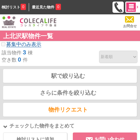
0
0
検討リスト
最近見た物件
お問合せ
上北沢駅物件一覧
募集中のみ表示
3
該当物件
棟
0
空き数
件
駅で絞り込む
さらに条件を絞り込む
物件リクエスト
チェックした物件をまとめて
検討リストに追加
お問い合わせ