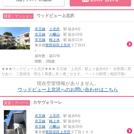
ウッドビュー上北沢
賃貸｜マンション
京王線
「
上北沢
」駅 徒歩4分
京王線
「
八幡山
」駅 徒歩10分
京王線
「
桜上水
」駅 徒歩11分
東京都
世田谷区
上北沢
３丁目31
-
築年数：築37年
階数：3階建
★★★ウッドビュー上北沢★★★ 京王線「上北沢」駅より徒歩4分！ 全部屋に窓
があり、二面採光・明るく風通し良く過ごせます。 ペットの飼育ご相談可能♪
現在空室情報がありません。
ウッドビュー上北沢へのお問い合わせはこちら
カサヴォラーレ
賃貸｜アパート
京王線
「
上北沢
」駅 徒歩6分
京王線
「
桜上水
」駅 徒歩9分
京王線
「
八幡山
」駅 徒歩16分
東京都
世田谷区
上北沢
３丁目１９-３