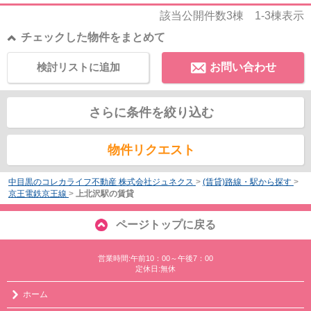
該当公開件数
3
棟
1-3
棟表示
チェックした物件をまとめて
検討リストに追加
お問い合わせ
さらに条件を絞り込む
物件リクエスト
中目黒のコレカライフ不動産 株式会社ジュネクス
>
(賃貸)路線・駅から探す
>
京王電鉄京王線
>
上北沢駅の賃貸
ページトップに戻る
営業時間:午前10：00～午後7：00
定休日:無休
ホーム