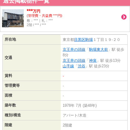
過去掲載物件一覧
***
万円
(管理費・共益費 ***円)
敷：***｜礼：***
2階 / *** / ***
所在地
東京都
目黒区
駒場
１丁目１９-２０
京王井の頭線
「
駒場東大前
」駅 徒歩
8分
交通
京王井の頭線
「
神泉
」駅 徒歩13分
山手線
「
渋谷
」駅 徒歩23分
賃料
-
管理費等
-
面積
-
築年数
1978年 7月 (築48年)
種別/構造
アパート/木造
階建
2階建