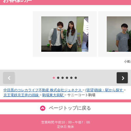
小船
前
中目黒のコレカライフ不動産 株式会社ジュネクス
>
(賃貸)路線・駅から探す
>
京王電鉄京王井の頭線
>
駒場東大前駅
>
サニーコート駒場
ページトップに戻る
営業時間:午前10：00～午後7：00
定休日:無休