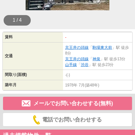
1 / 4
賃料
-
京王井の頭線
「
駒場東大前
」駅 徒歩
8分
交通
京王井の頭線
「
神泉
」駅 徒歩13分
山手線
「
渋谷
」駅 徒歩23分
間取り(面積)
-(-)
築年月
1978年 7月(築48年)
メールでお問い合わせする(無料)
電話でお問い合わせする