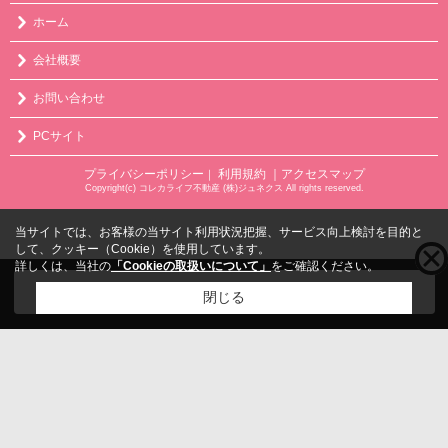
ホーム
会社概要
お問い合わせ
PCサイト
プライバシーポリシー
利用規約
｜アクセスマップ
｜
Copyright(c) コレカライフ不動産 (株)ジュネクス All rights reserved.
当サイトでは、お客様の当サイト利用状況把握、サービス向上検討を目的と
して、クッキー（Cookie）を使用しています。
詳しくは、当社の
「Cookieの取扱いについて」
をご確認ください。
こちらの物件をご覧の方に
お勧めな物件
はこちら
閉じる