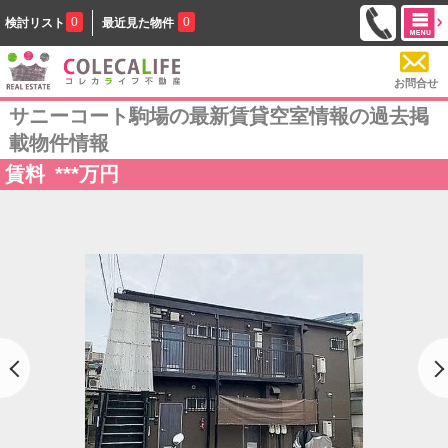
0
0
検討リスト
最近見た物件
お問合せ
サニーコート駒場の最新賃貸空室情報の過去掲
載物件情報
賃料
***
万円