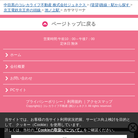
中目黒のコレカライフ不動産 株式会社ジュネクス
>
(賃貸)路線・駅から探す
>
京王電鉄京王井の頭線
>
池ノ上駅
>
カサマリーナ
ページトップに戻る
営業時間:午前10：00～午後7：00
定休日:無休
ホーム
会社概要
お問い合わせ
PCサイト
プライバシーポリシー
利用規約
｜アクセスマップ
｜
Copyright(c) コレカライフ不動産 (株)ジュネクス All rights reserved.
当サイトでは、お客様の当サイト利用状況把握、サービス向上検討を目的と
して、クッキー（Cookie）を使用しています。
詳しくは、当社の
「Cookieの取扱いについて」
をご確認ください。
こちらの物件をご覧の方に
お勧めな物件
はこちら