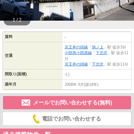
1 / 2
賃料
-
京王井の頭線
「
池ノ上
」駅 徒歩3分
小田急小田原線
「
下北沢
」駅 徒歩11
交通
分
京王井の頭線
「
下北沢
」駅 徒歩11分
間取り(面積)
-(-)
築年月
2008年 8月(築18年)
メールでお問い合わせする(無料)
電話でお問い合わせする