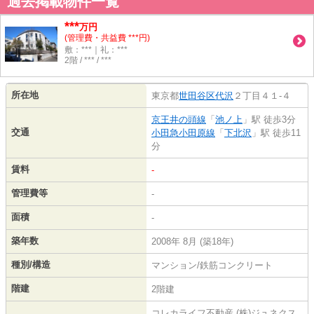
過去掲載物件一覧
***
万円
(管理費・共益費 ***円)
敷：***｜礼：***
2階 / *** / ***
所在地
東京都
世田谷区
代沢
２丁目４１-４
京王井の頭線
「
池ノ上
」駅 徒歩3分
交通
小田急小田原線
「
下北沢
」駅 徒歩11
分
賃料
-
管理費等
-
面積
-
築年数
2008年 8月 (築18年)
種別/構造
マンション/鉄筋コンクリート
階建
2階建
コレカライフ不動産 (株)ジュネクス