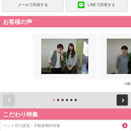
メールで共有する
LINEで共有する
お客様の声
小船
前
こだわり特集
ペット可の賃貸・不動産物件特集