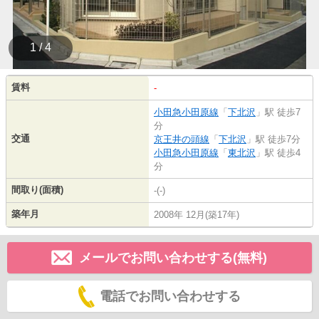
1 / 4
賃料
-
小田急小田原線
「
下北沢
」駅 徒歩7
分
交通
京王井の頭線
「
下北沢
」駅 徒歩7分
小田急小田原線
「
東北沢
」駅 徒歩4
分
間取り(面積)
-(-)
築年月
2008年 12月(築17年)
メールでお問い合わせする(無料)
電話でお問い合わせする