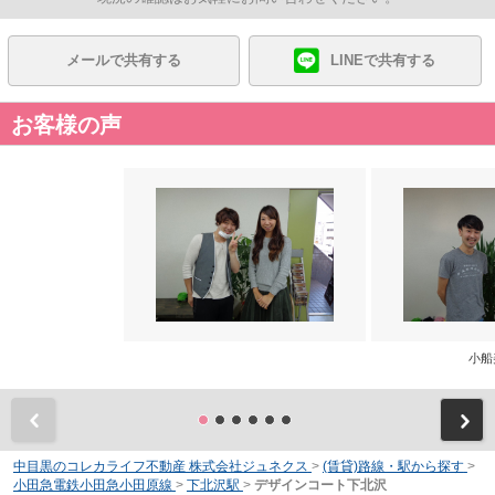
メールで共有する
LINEで共有する
お客様の声
小船
前
中目黒のコレカライフ不動産 株式会社ジュネクス
>
(賃貸)路線・駅から探す
>
小田急電鉄小田急小田原線
>
下北沢駅
>
デザインコート下北沢