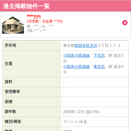
過去掲載物件一覧
***
万円
(管理費・共益費 ***円)
敷：***｜礼：***
2階 / *** / ***
所在地
東京都
世田谷区
北沢
３丁目１７-１
小田急小田原線
「
下北沢
」駅 徒歩7
分
交通
小田急小田原線
「
東北沢
」駅 徒歩4
分
賃料
-
管理費等
-
面積
-
築年数
2008年 12月 (築17年)
種別/構造
アパート/木造