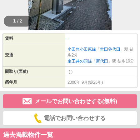
1 / 2
賃料
-
小田急小田原線
「
世田谷代田
」駅 徒
交通
歩2分
京王井の頭線
「
新代田
」駅 徒歩10分
間取り(面積)
-(-)
築年月
2000年 9月(築25年)
メールでお問い合わせする(無料)
電話でお問い合わせする
過去掲載物件一覧