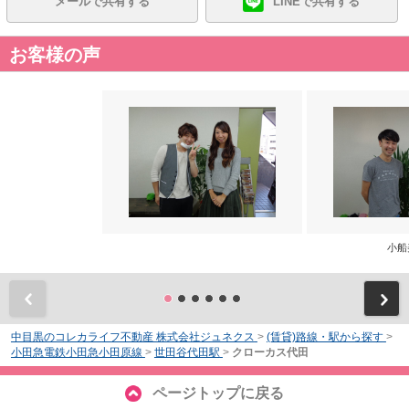
メールで共有する
LINEで共有する
お客様の声
小船
前
中目黒のコレカライフ不動産 株式会社ジュネクス
>
(賃貸)路線・駅から探す
>
小田急電鉄小田急小田原線
>
世田谷代田駅
>
クローカス代田
ページトップに戻る