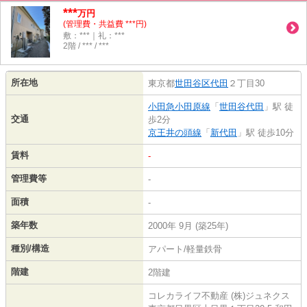
***
万円
(管理費・共益費 ***円)
敷：***｜礼：***
2階 / *** / ***
所在地
東京都
世田谷区
代田
２丁目30
小田急小田原線
「
世田谷代田
」駅 徒
交通
歩2分
京王井の頭線
「
新代田
」駅 徒歩10分
賃料
-
管理費等
-
面積
-
築年数
2000年 9月 (築25年)
種別/構造
アパート/軽量鉄骨
階建
2階建
コレカライフ不動産 (株)ジュネクス