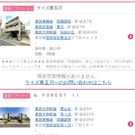
ライズ東玉川
賃貸｜マンション
東急東横線
「
田園調布
」駅 徒歩7分
東急目黒線
「
奥沢
」駅 徒歩7分
東急大井町線
「
自由が丘
」駅 徒歩14分
東京都
世田谷区
東玉川
２丁目４０-１９
-
築年数：築11年
階数：3階建
★★★ライズ東玉川★★★ 東急東横線「田園調布」駅より徒歩7分！ 2015年築の
キレイなマンションです。 南西向きの陽当たりの良いお部屋☀ 大きめのバルコニ
ーで開放的！大型WICあり。
現在空室情報がありません。
ライズ東玉川へのお問い合わせはこちら
Ｇ ＦＯＲＥＳＴ ＩＩ
賃貸｜アパート
東急大井町線
「
尾山台
」駅 徒歩9分
東急大井町線
「
等々力
」駅 徒歩12分
東急東横線
「
田園調布
」駅 徒歩26分
東京都
世田谷区
等々力
１丁目２６-７
-