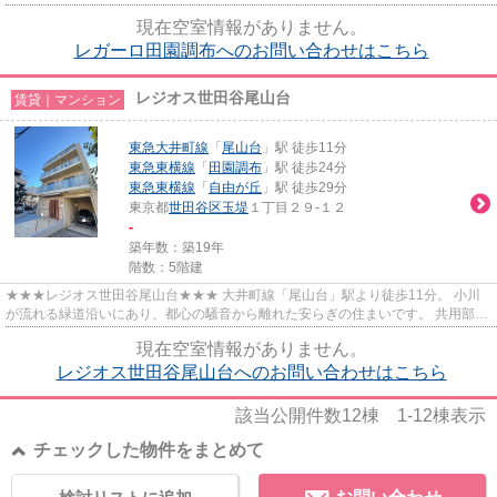
現在空室情報がありません。
レガーロ田園調布へのお問い合わせはこちら
レジオス世田谷尾山台
賃貸｜マンション
東急大井町線
「
尾山台
」駅 徒歩11分
東急東横線
「
田園調布
」駅 徒歩24分
東急東横線
「
自由が丘
」駅 徒歩29分
東京都
世田谷区
玉堤
１丁目２９-１２
-
築年数：築19年
階数：5階建
★★★レジオス世田谷尾山台★★★ 大井町線「尾山台」駅より徒歩11分。 小川
が流れる緑道沿いにあり、都心の騒音から離れた安らぎの住まいです。 共用部に
はエレベーター・宅配ボックスあり...
現在空室情報がありません。
レジオス世田谷尾山台へのお問い合わせはこちら
該当公開件数
12
棟
1-12
棟表示
チェックした物件をまとめて