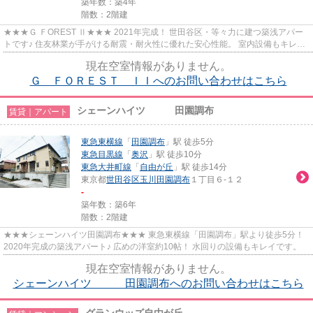
築年数：築4年
階数：2階建
★★★Ｇ ＦOREST Ⅱ★★★ 2021年完成！ 世田谷区・等々力に建つ築浅アパー
トです♪ 住友林業が手がける耐震・耐火性に優れた安心性能。 室内設備もキレイ
です。
現在空室情報がありません。
Ｇ ＦＯＲＥＳＴ ＩＩへのお問い合わせはこちら
シェーンハイツ 田園調布
賃貸｜アパート
東急東横線
「
田園調布
」駅 徒歩5分
東急目黒線
「
奥沢
」駅 徒歩10分
東急大井町線
「
自由が丘
」駅 徒歩14分
東京都
世田谷区
玉川田園調布
１丁目６-１２
-
築年数：築6年
階数：2階建
★★★シェーンハイツ田園調布★★★ 東急東横線「田園調布」駅より徒歩5分！
2020年完成の築浅アパート♪ 広めの洋室約10帖！ 水回りの設備もキレイです。
現在空室情報がありません。
シェーンハイツ 田園調布へのお問い合わせはこちら
グランウッズ自由が丘