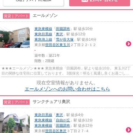
エールメゾン
賃貸｜アパート
東急東横線
「
田園調布
」駅 徒歩10分
東急目黒線
「
奥沢
」駅 徒歩12分
東急池上線
「
雪が谷大塚
」駅 徒歩14分
東京都
世田谷区
東玉川
２丁目２２-１２
-
築年数：築21年
階数：2階建
★★★エールメゾン★★★ 東急東横線「田園調布」駅より徒歩10分。 東玉川2丁
目の閑静な住宅街に位置しております。 3面採光！明るく風通し良くお過ごしい
ただけます。
現在空室情報がありません。
エールメゾンへのお問い合わせはこちら
サンクチュアリ奥沢
賃貸｜アパート
東急目黒線
「
奥沢
」駅 徒歩4分
東急東横線
「
自由が丘
」駅 徒歩12分
東急東横線
「
田園調布
」駅 徒歩12分
東京都
世田谷区
奥沢
３丁目２７-４