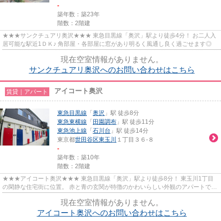
-
築年数：築23年
階数：2階建
★★★サンクチュアリ奥沢★★★ 東急目黒線「奥沢」駅より徒歩4分！ お二人入
居可能な駅近1ＤＫ♪ 角部屋・各部屋に窓があり明るく風通し良く過ごせます◎
現在空室情報がありません。
サンクチュアリ奥沢へのお問い合わせはこちら
アイコート奥沢
賃貸｜アパート
東急目黒線
「
奥沢
」駅 徒歩8分
東急東横線
「
田園調布
」駅 徒歩11分
東急池上線
「
石川台
」駅 徒歩14分
東京都
世田谷区
東玉川
１丁目３６-８
-
築年数：築10年
階数：2階建
★★★アイコート奥沢★★★ 東急目黒線「奥沢」駅より徒歩8分！ 東玉川1丁目
の閑静な住宅街に位置。 赤と青の玄関が特徴のかわいらしい外観のアパートで
す。 インターネット無料♪
現在空室情報がありません。
アイコート奥沢へのお問い合わせはこちら