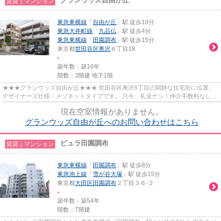
賃貸｜マンション
東急東横線
「
自由が丘
」駅 徒歩10分
東急大井町線
「
九品仏
」駅 徒歩4分
東急東横線
「
田園調布
」駅 徒歩15分
東京都
世田谷区
奥沢
６丁目18
-
築年数：築16年
階数：3階建 地下1階
★★★グランウッズ自由が丘★★★ 世田谷区奥沢6丁目の閑静な住宅街に位置。
デザイナーズ仕様・メゾネットタイプです。 只今、礼金ナシ！仲介手数料なしで
ご紹介しております！
現在空室情報がありません。
グランウッズ自由が丘へのお問い合わせはこちら
ビュラ田園調布
賃貸｜マンション
東急東横線
「
田園調布
」駅 徒歩8分
東急池上線
「
雪が谷大塚
」駅 徒歩15分
東京都
大田区
田園調布
２丁目３６-２
-
築年数：築54年
階数：7階建