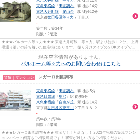
東急大井町線
「
等々力
」駅 徒歩12分
東急東横線
「
田園調布
」駅 徒歩14分
東急大井町線
「
尾山台
」駅 徒歩12分
東京都
世田谷区
等々力
７丁目10
-
築年数：築34年
階数：2階建
★★★パルホーム等々力★★★ 東急大井町線「等々力」駅より徒歩１２分。 上野
毛通り沿いの落ち着いた住宅街にあります。 振り分けタイプの２DKタイプでカ
ップル、ディンクスにもおすすめの...
現在空室情報がありません。
パルホーム等々力へのお問い合わせはこちら
レガーロ田園調布
賃貸｜マンション
東急東横線
「
田園調布
」駅 徒歩5分
東急目黒線
「
奥沢
」駅 徒歩8分
東急東横線
「
自由が丘
」駅 徒歩14分
東京都
世田谷区
東玉川
２丁目３８-２
-
築年数：築3年
階数：5階建
★★★レガーロ田園調布★★★ 敷金なし！礼金なし！ 2023年完成の築浅マンシ
ョン♪ ペット飼育もご相談可能です！ 審査が難しい方もご相談ください。