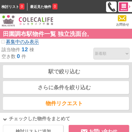
0
0
検討リスト
最近見た物件
お問合せ
田園調布駅物件一覧 独立洗面台,
募集中のみ表示
12
該当物件
棟
0
空き数
件
駅で絞り込む
さらに条件を絞り込む
物件リクエスト
チェックした物件をまとめて
検討リストに追加
お問い合わせ