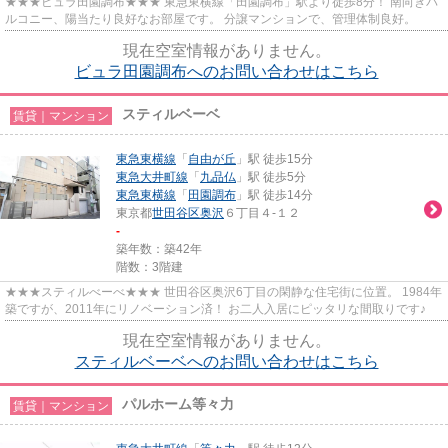
★★★ビュラ田園調布★★★ 東急東横線「田園調布」駅より徒歩8分！ 南向きバ
ルコニー、陽当たり良好なお部屋です。 分譲マンションで、管理体制良好。
現在空室情報がありません。
ビュラ田園調布へのお問い合わせはこちら
スティルベーベ
賃貸｜マンション
東急東横線
「
自由が丘
」駅 徒歩15分
東急大井町線
「
九品仏
」駅 徒歩5分
東急東横線
「
田園調布
」駅 徒歩14分
東京都
世田谷区
奥沢
６丁目４-１２
-
築年数：築42年
階数：3階建
★★★スティルべーべ★★★ 世田谷区奥沢6丁目の閑静な住宅街に位置。 1984年
築ですが、2011年にリノベーション済！ お二人入居にピッタリな間取りです♪
現在空室情報がありません。
スティルベーベへのお問い合わせはこちら
パルホーム等々力
賃貸｜マンション