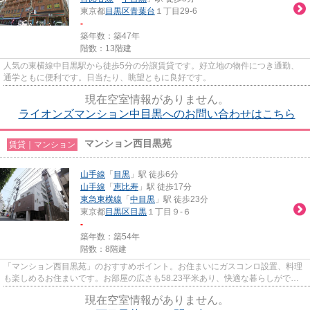
東京都
目黒区
青葉台
１丁目29-6
-
築年数：築47年
階数：13階建
人気の東横線中目黒駅から徒歩5分の分譲賃貸です。好立地の物件につき通勤、
通学ともに便利です。日当たり、眺望ともに良好です。
現在空室情報がありません。
ライオンズマンション中目黒へのお問い合わせはこちら
マンション西目黒苑
賃貸｜マンション
山手線
「
目黒
」駅 徒歩6分
山手線
「
恵比寿
」駅 徒歩17分
東急東横線
「
中目黒
」駅 徒歩23分
東京都
目黒区
目黒
１丁目９-６
-
築年数：築54年
階数：8階建
「マンション西目黒苑」のおすすめポイント。お住まいにガスコンロ設置、料理
も楽しめるお住まいです。お部屋の広さも58.23平米あり、快適な暮らしができ
ます。バルコニー付きの物件と...
現在空室情報がありません。