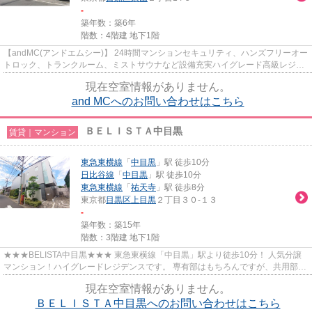
-
築年数：築6年
階数：4階建 地下1階
【andMC(アンドエムシー)】 24時間マンションセキュリティ、ハンズフリーオー
トロック、トランクルーム、ミストサウナなど設備充実ハイグレード高級レジデ
ンス。 東山小学校の学区域で...
現在空室情報がありません。
and MCへのお問い合わせはこちら
ＢＥＬＩＳＴＡ中目黒
賃貸｜マンション
東急東横線
「
中目黒
」駅 徒歩10分
日比谷線
「
中目黒
」駅 徒歩10分
東急東横線
「
祐天寺
」駅 徒歩8分
東京都
目黒区
上目黒
２丁目３０-１３
-
築年数：築15年
階数：3階建 地下1階
★★★BELISTA中目黒★★★ 東急東横線「中目黒」駅より徒歩10分！ 人気分譲
マンション！ハイグレードレジデンスです。 専有部はもちろんですが、共用部は
宅配ボックス、防犯カメラ、エレベ...
現在空室情報がありません。
ＢＥＬＩＳＴＡ中目黒へのお問い合わせはこちら