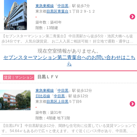
東急東横線
「
中目黒
」駅 徒歩7分
東京都
目黒区
青葉台
１丁目２９-１２
-
築年数：築40年
階数：13階建
【セブンスターマンション第二青葉台】 中目黒駅から徒歩5分・池尻大橋へも徒
歩14分です。 人気分譲賃貸。 お二人入居ご相談可能！ 好立地で通勤・通学はも
ちろんの事、休日もたのしく...
現在空室情報がありません。
セブンスターマンション第二青葉台へのお問い合わせはこち
ら
目黒ＬＦＶ
賃貸｜マンション
東急東横線
「
中目黒
」駅 徒歩12分
日比谷線
「
中目黒
」駅 徒歩12分
東京都
目黒区
上目黒
５丁目6
-
築年数：築31年
階数：4階建 地下1階
【目黒LFV 】 中目黒駅徒歩12分、閑静な住宅街に位置している賃貸マンションで
す。 54.64㎡もあるので広々と使えます。 すぐ近くにバス停があり、中目黒、渋
谷までも出やすい立地です♪