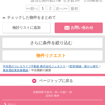
該当公開件数
27
棟 空き数
5
件
1-20
棟表示
1
2
<<前へ
次へ>>
最初
チェックした物件をまとめて
検討リストに追加
お問い合わせ
さらに条件を絞り込む
物件リクエスト
中目黒のコレカライフ不動産 株式会社ジュネクス
>
(賃貸)路線・駅から探す
>
東急電鉄東急東横線
>
中目黒駅の賃貸
ページトップに戻る
営業時間:午前10：00～午後7：00
定休日:無休
ホーム