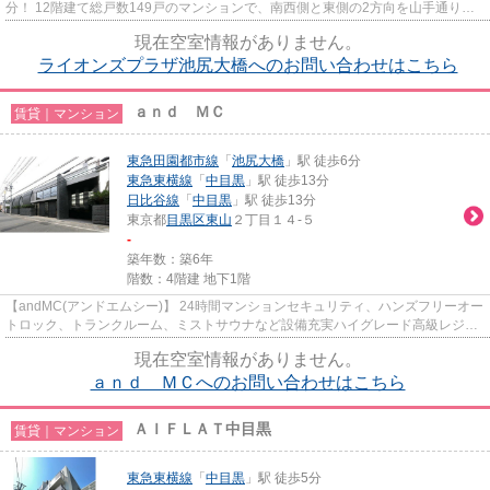
分！ 12階建て総戸数149戸のマンションで、南西側と東側の2方向を山手通りに
面しており、茶色のタイル貼りの落ち...
現在空室情報がありません。
ライオンズプラザ池尻大橋へのお問い合わせはこちら
ａｎｄ ＭＣ
賃貸｜マンション
東急田園都市線
「
池尻大橋
」駅 徒歩6分
東急東横線
「
中目黒
」駅 徒歩13分
日比谷線
「
中目黒
」駅 徒歩13分
東京都
目黒区
東山
２丁目１４-５
-
築年数：築6年
階数：4階建 地下1階
【andMC(アンドエムシー)】 24時間マンションセキュリティ、ハンズフリーオー
トロック、トランクルーム、ミストサウナなど設備充実ハイグレード高級レジデ
ンス。 東山小学校の学区域で...
現在空室情報がありません。
ａｎｄ ＭＣへのお問い合わせはこちら
ＡＩＦＬＡＴ中目黒
賃貸｜マンション
東急東横線
「
中目黒
」駅 徒歩5分