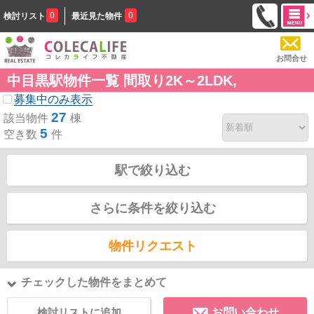
0
0
検討リスト
最近見た物件
お問合せ
中目黒駅物件一覧 間取り2K～2LDK,
募集中のみ表示
27
該当物件
棟
5
空き数
件
駅で絞り込む
さらに条件を絞り込む
物件リクエスト
チェックした物件をまとめて
検討リストに追加
お問い合わせ