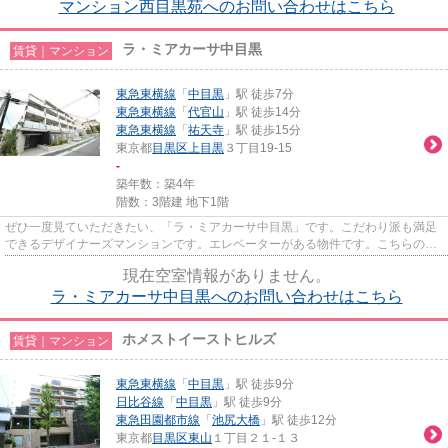
マンション西目黒苑へのお問い合わせはこちら
ラ・ミアカーサ中目黒
賃貸｜マンション
東急東横線
「
中目黒
」駅 徒歩7分
東急東横線
「
代官山
」駅 徒歩14分
東急東横線
「
祐天寺
」駅 徒歩15分
東京都
目黒区
上目黒
３丁目19-15
-
築年数：築4年
階数：3階建 地下1階
ぜひ一度見ていただきたい、「ラ・ミアカーサ中目黒」です。こだわり派も満足
できるデザイナーズマンションです。エレベーターがある物件です。こちらの物
件はマンションです。東急東...
現在空室情報がありません。
ラ・ミアカーサ中目黒へのお問い合わせはこちら
ホメストイーストヒルズ
賃貸｜マンション
東急東横線
「
中目黒
」駅 徒歩9分
日比谷線
「
中目黒
」駅 徒歩9分
東急田園都市線
「
池尻大橋
」駅 徒歩12分
東京都
目黒区
東山
１丁目２１-１３