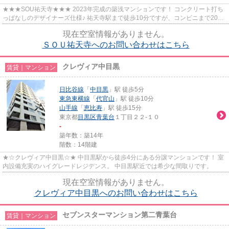
★★★SOU祐天寺★★★ 2023年完成の築浅マンションです！ コンクリート打ち
っぱなしのデザイナーズ仕様♪ 祐天寺駅まで徒歩10分ですが、コンビニまで20
秒！24時間営業のローソンストアまで徒...
現在空室情報がありません。
ＳＯＵ祐天寺へのお問い合わせはこちら
クレヴィア中目黒
賃貸｜マンション
日比谷線
「
中目黒
」駅 徒歩5分
東急東横線
「
代官山
」駅 徒歩10分
山手線
「
恵比寿
」駅 徒歩15分
東京都
目黒区
青葉台
１丁目２２-１０
-
築年数：築14年
階数：14階建
★☆クレヴィア中目黒☆★ 中目黒駅から徒歩4分にある分譲マンションです！ 室
内設備充実のハイグレードレジデンス。 中目黒駅近では希少な間取りです。
現在空室情報がありません。
クレヴィア中目黒へのお問い合わせはこちら
セブンスターマンション第二青葉台
賃貸｜マンション