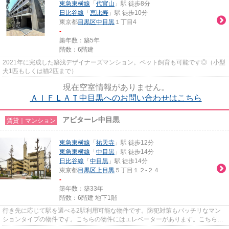
東急東横線
「
代官山
」駅 徒歩8分
日比谷線
「
恵比寿
」駅 徒歩10分
東京都
目黒区
中目黒
１丁目4
-
築年数：築5年
階数：6階建
2021年に完成した築浅デザイナーズマンション。ペット飼育も可能です◎（小型
犬1匹もしくは猫2匹まで）
現在空室情報がありません。
ＡＩＦＬＡＴ中目黒へのお問い合わせはこちら
アビターレ中目黒
賃貸｜マンション
東急東横線
「
祐天寺
」駅 徒歩12分
東急東横線
「
中目黒
」駅 徒歩14分
日比谷線
「
中目黒
」駅 徒歩14分
東京都
目黒区
上目黒
５丁目１２-２４
-
築年数：築33年
階数：6階建 地下1階
行き先に応じて駅を選べる2駅利用可能な物件です。防犯対策もバッチリなマン
ションタイプの物件です。こちらの物件にはエレベーターがあります。こちらの
物件は駅まで徒歩で12分で到着...