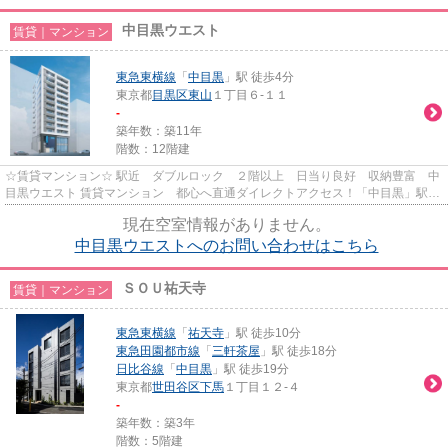
中目黒ウエスト
賃貸｜マンション
東急東横線
「
中目黒
」駅 徒歩4分
東京都
目黒区
東山
１丁目６-１１
-
築年数：築11年
階数：12階建
☆賃貸マンション☆ 駅近 ダブルロック ２階以上 日当り良好 収納豊富 中
目黒ウエスト 賃貸マンション 都心へ直通ダイレクトアクセス！「中目黒」駅よ
り徒歩４分、人気エリアの渋...
現在空室情報がありません。
中目黒ウエストへのお問い合わせはこちら
ＳＯＵ祐天寺
賃貸｜マンション
東急東横線
「
祐天寺
」駅 徒歩10分
東急田園都市線
「
三軒茶屋
」駅 徒歩18分
日比谷線
「
中目黒
」駅 徒歩19分
東京都
世田谷区
下馬
１丁目１２-４
-
築年数：築3年
階数：5階建