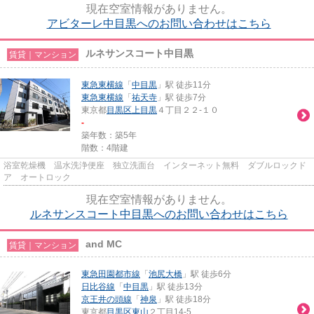
現在空室情報がありません。
アビターレ中目黒へのお問い合わせはこちら
ルネサンスコート中目黒
賃貸｜マンション
東急東横線
「
中目黒
」駅 徒歩11分
東急東横線
「
祐天寺
」駅 徒歩7分
東京都
目黒区
上目黒
４丁目２２-１０
-
築年数：築5年
階数：4階建
浴室乾燥機 温水洗浄便座 独立洗面台 インターネット無料 ダブルロックド
ア オートロック
現在空室情報がありません。
ルネサンスコート中目黒へのお問い合わせはこちら
and MC
賃貸｜マンション
東急田園都市線
「
池尻大橋
」駅 徒歩6分
日比谷線
「
中目黒
」駅 徒歩13分
京王井の頭線
「
神泉
」駅 徒歩18分
東京都
目黒区
東山
２丁目14-5