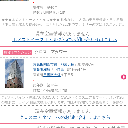
-
築年数：築40年
階数：5階建 地下1階
★★★ホメストイーストヒルズ★★★ 礼金なし！ 人気の東急東横線・日比谷線
「中目黒」駅より徒歩9分。 広々とした2LDKでファミリーの方にオススメ♪ 共用
部にはオートロック・宅配ボックス...
現在空室情報がありません。
ホメストイーストヒルズへのお問い合わせはこちら
クロスエアタワー
賃貸｜マンション
東急田園都市線
「
池尻大橋
」駅 徒歩7分
東急東横線
「
中目黒
」駅 徒歩15分
東京都
目黒区
大橋
１丁目5
-
築年数：築13年
階数：42階建 地下2階
こだわりポイント満載のCROSS AIR TOWER（クロスエアタワー）。歩いて28m
の場所に、ライフ 目黒大橋店があります。地上42階建てで景色も良く、多数のお
問い合わせをいただいております...
現在空室情報がありません。
クロスエアタワーへのお問い合わせはこちら