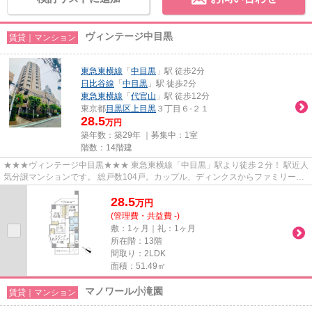
ヴィンテージ中目黒
賃貸｜マンション
東急東横線
「
中目黒
」駅 徒歩2分
日比谷線
「
中目黒
」駅 徒歩2分
東急東横線
「
代官山
」駅 徒歩12分
東京都
目黒区
上目黒
３丁目６-２１
28.5
万円
築年数：築29年 ｜募集中：
1室
階数：14階建
★★★ヴィンテージ中目黒★★★ 東急東横線「中目黒」駅より徒歩２分！ 駅近人
気分譲マンションです。 総戸数104戸。カップル、ディンクスからファミリータ
イプまで幅広くお部屋タイプがあ...
28.5
万
円
(管理費・共益費 -)
敷：1ヶ月｜礼：1ヶ月
所在階：13階
間取り：2LDK
面積：51.49㎡
マノワール小滝園
賃貸｜マンション