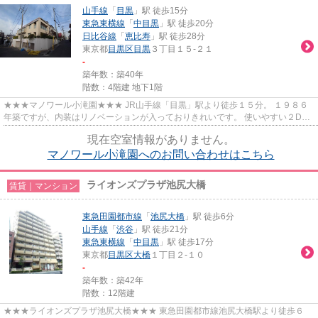
山手線
「
目黒
」駅 徒歩15分
東急東横線
「
中目黒
」駅 徒歩20分
日比谷線
「
恵比寿
」駅 徒歩28分
東京都
目黒区
目黒
３丁目１５-２１
-
築年数：築40年
階数：4階建 地下1階
★★★マノワール小滝園★★★ JR山手線「目黒」駅より徒歩１５分。 １９８６
年築ですが、内装はリノベーションが入っておりきれいです。 使いやすい２DK
の間取り♪
現在空室情報がありません。
マノワール小滝園へのお問い合わせはこちら
ライオンズプラザ池尻大橋
賃貸｜マンション
東急田園都市線
「
池尻大橋
」駅 徒歩6分
山手線
「
渋谷
」駅 徒歩21分
東急東横線
「
中目黒
」駅 徒歩17分
東京都
目黒区
大橋
１丁目２-１０
-
築年数：築42年
階数：12階建
★★★ライオンズプラザ池尻大橋★★★ 東急田園都市線池尻大橋駅より徒歩６