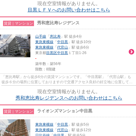
現在空室情報がありません。
目黒ＬＦＶへのお問い合わせはこちら
秀和恵比寿レジデンス
賃貸｜マンション
山手線
「
恵比寿
」駅 徒歩4分
東急東横線
「
中目黒
」駅 徒歩10分
東急東横線
「
代官山
」駅 徒歩6分
東京都
目黒区
中目黒
１丁目1-26
-
築年数：築56年
階数：8階建
「恵比寿駅」から徒歩6分の賃貸マンションです。「中目黒駅」「代官山駅」も
徒歩６分の場所に位置しておりますので交通アクセス良好の好立地に位置してお
ります。全室フローリングの良...
現在空室情報がありません。
秀和恵比寿レジデンスへのお問い合わせはこちら
ライオンズマンション中目黒
賃貸｜マンション
東急東横線
「
中目黒
」駅 徒歩5分
東急東横線
「
代官山
」駅 徒歩12分
日比谷線
「
中目黒
」駅 徒歩5分