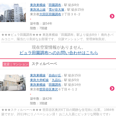
東急東横線
「
田園調布
」駅 徒歩8分
東急池上線
「
雪が谷大塚
」駅 徒歩15分
東京都
大田区
田園調布
２丁目３６-２
-
築年数：築54年
階数：7階建
★★★ビュラ田園調布★★★ 東急東横線「田園調布」駅より徒歩8分！ 南向きバ
ルコニー、陽当たり良好なお部屋です。 分譲マンションで、管理体制良好。
現在空室情報がありません。
ビュラ田園調布へのお問い合わせはこちら
スティルベーベ
賃貸｜マンション
東急東横線
「
自由が丘
」駅 徒歩15分
東急大井町線
「
九品仏
」駅 徒歩5分
東急東横線
「
田園調布
」駅 徒歩14分
東京都
世田谷区
奥沢
６丁目４-１２
-
築年数：築42年
階数：3階建
★★★スティルべーべ★★★ 世田谷区奥沢6丁目の閑静な住宅街に位置。 1984年
築ですが、2011年にリノベーション済！ お二人入居にピッタリな間取りです♪