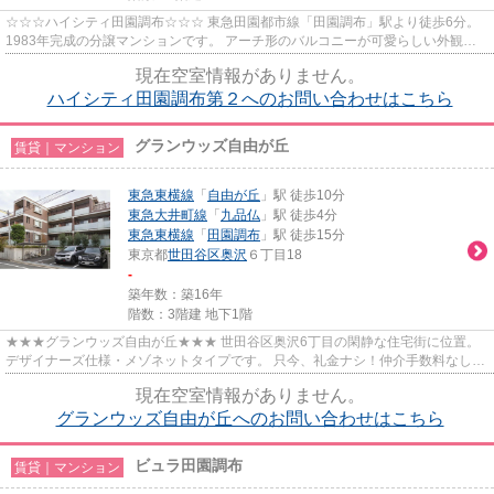
☆☆☆ハイシティ田園調布☆☆☆ 東急田園都市線「田園調布」駅より徒歩6分。
1983年完成の分譲マンションです。 アーチ形のバルコニーが可愛らしい外観。
駅近なのが嬉しいですね♪
現在空室情報がありません。
ハイシティ田園調布第２へのお問い合わせはこちら
グランウッズ自由が丘
賃貸｜マンション
東急東横線
「
自由が丘
」駅 徒歩10分
東急大井町線
「
九品仏
」駅 徒歩4分
東急東横線
「
田園調布
」駅 徒歩15分
東京都
世田谷区
奥沢
６丁目18
-
築年数：築16年
階数：3階建 地下1階
★★★グランウッズ自由が丘★★★ 世田谷区奥沢6丁目の閑静な住宅街に位置。
デザイナーズ仕様・メゾネットタイプです。 只今、礼金ナシ！仲介手数料なしで
ご紹介しております！
現在空室情報がありません。
グランウッズ自由が丘へのお問い合わせはこちら
ビュラ田園調布
賃貸｜マンション