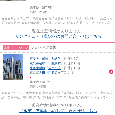
-
築年数：築23年
階数：2階建
★★★サンクチュアリ奥沢★★★ 東急目黒線「奥沢」駅より徒歩4分！ お二人入
居可能な駅近1ＤＫ♪ 角部屋・各部屋に窓があり明るく風通し良く過ごせます◎
現在空室情報がありません。
サンクチュアリ奥沢へのお問い合わせはこちら
ノルディア奥沢
賃貸｜マンション
東急大井町線
「
九品仏
」駅 徒歩7分
東急東横線
「
田園調布
」駅 徒歩11分
東急東横線
「
自由が丘
」駅 徒歩16分
東京都
世田谷区
奥沢
６丁目２-６
-
築年数：築1年
階数：4階建
★★★ノルディア奥沢★★★ 東急大井町線「九品仏」駅より徒歩7分。 東急東横
線「自由が丘」駅も徒歩16分で利用可♪ 2025年3月完成の築浅マンションです！
現在空室情報がありません。
ノルディア奥沢へのお問い合わせはこちら