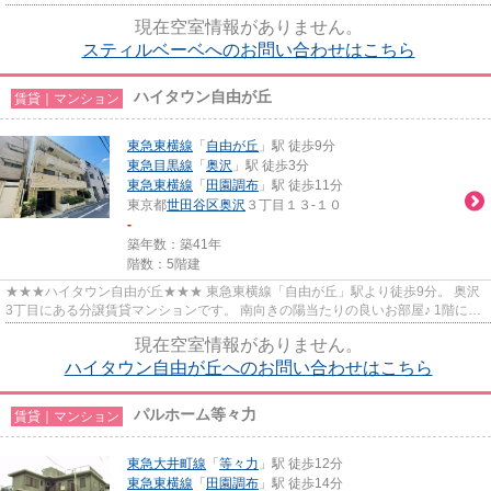
現在空室情報がありません。
スティルベーベへのお問い合わせはこちら
ハイタウン自由が丘
賃貸｜マンション
東急東横線
「
自由が丘
」駅 徒歩9分
東急目黒線
「
奥沢
」駅 徒歩3分
東急東横線
「
田園調布
」駅 徒歩11分
東京都
世田谷区
奥沢
３丁目１３-１０
-
築年数：築41年
階数：5階建
★★★ハイタウン自由が丘★★★ 東急東横線「自由が丘」駅より徒歩9分。 奥沢
3丁目にある分譲賃貸マンションです。 南向きの陽当たりの良いお部屋♪ 1階にコ
インランドリーがあります。
現在空室情報がありません。
ハイタウン自由が丘へのお問い合わせはこちら
パルホーム等々力
賃貸｜マンション
東急大井町線
「
等々力
」駅 徒歩12分
東急東横線
「
田園調布
」駅 徒歩14分