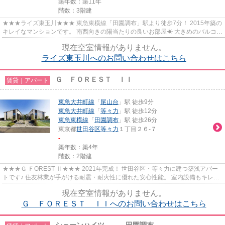
築年数：築11年
階数：3階建
★★★ライズ東玉川★★★ 東急東横線「田園調布」駅より徒歩7分！ 2015年築の
キレイなマンションです。 南西向きの陽当たりの良いお部屋☀ 大きめのバルコニ
ーで開放的！大型WICあり。
現在空室情報がありません。
ライズ東玉川へのお問い合わせはこちら
Ｇ ＦＯＲＥＳＴ ＩＩ
賃貸｜アパート
東急大井町線
「
尾山台
」駅 徒歩9分
東急大井町線
「
等々力
」駅 徒歩12分
東急東横線
「
田園調布
」駅 徒歩26分
東京都
世田谷区
等々力
１丁目２６-７
-
築年数：築4年
階数：2階建
★★★Ｇ ＦOREST Ⅱ★★★ 2021年完成！ 世田谷区・等々力に建つ築浅アパー
トです♪ 住友林業が手がける耐震・耐火性に優れた安心性能。 室内設備もキレイ
です。
現在空室情報がありません。
Ｇ ＦＯＲＥＳＴ ＩＩへのお問い合わせはこちら
シェーンハイツ 田園調布