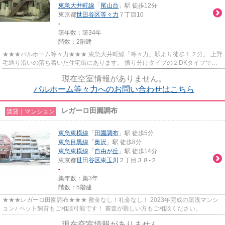
東急大井町線
「
尾山台
」駅 徒歩12分
東京都
世田谷区
等々力
７丁目10
-
築年数：築34年
階数：2階建
★★★パルホーム等々力★★★ 東急大井町線「等々力」駅より徒歩１２分。 上野
毛通り沿いの落ち着いた住宅街にあります。 振り分けタイプの２DKタイプでカ
ップル、ディンクスにもおすすめの...
現在空室情報がありません。
パルホーム等々力へのお問い合わせはこちら
レガーロ田園調布
賃貸｜マンション
東急東横線
「
田園調布
」駅 徒歩5分
東急目黒線
「
奥沢
」駅 徒歩8分
東急東横線
「
自由が丘
」駅 徒歩14分
東京都
世田谷区
東玉川
２丁目３８-２
-
築年数：築3年
階数：5階建
★★★レガーロ田園調布★★★ 敷金なし！礼金なし！ 2023年完成の築浅マンシ
ョン♪ ペット飼育もご相談可能です！ 審査が難しい方もご相談ください。
現在空室情報がありません。