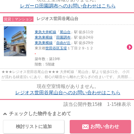
レガーロ田園調布へのお問い合わせはこちら
レジオス世田谷尾山台
賃貸｜マンション
東急大井町線
「
尾山台
」駅 徒歩11分
東急東横線
「
田園調布
」駅 徒歩24分
東急東横線
「
自由が丘
」駅 徒歩29分
東京都
世田谷区
玉堤
１丁目２９-１２
-
築年数：築19年
階数：5階建
★★★レジオス世田谷尾山台★★★ 大井町線「尾山台」駅より徒歩11分。 小川
が流れる緑道沿いにあり、都心の騒音から離れた安らぎの住まいです。 共用部に
はエレベーター・宅配ボックスあり...
現在空室情報がありません。
レジオス世田谷尾山台へのお問い合わせはこちら
該当公開件数
15
棟
1-15
棟表示
チェックした物件をまとめて
検討リストに追加
お問い合わせ