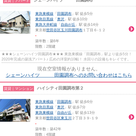
賃貸｜アパート
東急東横線
「
田園調布
」駅 徒歩5分
東急目黒線
「
奥沢
」駅 徒歩10分
東急大井町線
「
自由が丘
」駅 徒歩14分
東京都
世田谷区
玉川田園調布
１丁目６-１２
-
築年数：築6年
階数：2階建
★★★シェーンハイツ田園調布★★★ 東急東横線「田園調布」駅より徒歩5分！
2020年完成の築浅アパート♪ 広めの洋室約10帖！ 水回りの設備もキレイです。
現在空室情報がありません。
シェーンハイツ 田園調布へのお問い合わせはこちら
ハイシティ田園調布第２
賃貸｜マンション
東急東横線
「
田園調布
」駅 徒歩6分
東急目黒線
「
奥沢
」駅 徒歩7分
東急東横線
「
自由が丘
」駅 徒歩13分
東京都
世田谷区
東玉川
２丁目３９-１９
-
築年数：築42年
階数：4階建