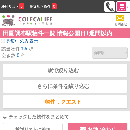
0
0
検討リスト
最近見た物件
お問合せ
田園調布駅物件一覧 情報公開日1週間以内,
募集中のみ表示
15
該当物件
棟
0
空き数
件
駅で絞り込む
さらに条件を絞り込む
物件リクエスト
チェックした物件をまとめて
検討リストに追加
お問い合わせ