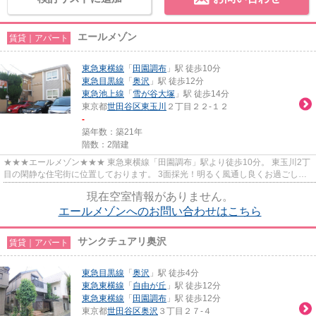
エールメゾン
賃貸｜アパート
東急東横線
「
田園調布
」駅 徒歩10分
東急目黒線
「
奥沢
」駅 徒歩12分
東急池上線
「
雪が谷大塚
」駅 徒歩14分
東京都
世田谷区
東玉川
２丁目２２-１２
-
築年数：築21年
階数：2階建
★★★エールメゾン★★★ 東急東横線「田園調布」駅より徒歩10分。 東玉川2丁
目の閑静な住宅街に位置しております。 3面採光！明るく風通し良くお過ごしい
ただけます。
現在空室情報がありません。
エールメゾンへのお問い合わせはこちら
サンクチュアリ奥沢
賃貸｜アパート
東急目黒線
「
奥沢
」駅 徒歩4分
東急東横線
「
自由が丘
」駅 徒歩12分
東急東横線
「
田園調布
」駅 徒歩12分
東京都
世田谷区
奥沢
３丁目２７-４