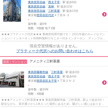
東急世田谷線
「
西太子堂
」駅 徒歩9分
東急世田谷線
「
若林
」駅 徒歩12分
東急世田谷線
「
三軒茶屋
」駅 徒歩13分
東京都
世田谷区
代沢
４丁目８-３
-
築年数：築5年
階数：5階建 地下1階
★★★プラティーク代沢★★★ 事務所利用可能です！ 2021年築のキレイなマン
ション✨ インターネット利用料無料◎モニター付きインターホン、ディンプルキ
ー、ダブルロックで安心のセキュリテ...
現在空室情報がありません。
プラティーク代沢へのお問い合わせはこちら
アメニティ三軒茶屋
賃貸｜マンション
東急田園都市線
「
三軒茶屋
」駅 徒歩3分
東急世田谷線
「
西太子堂
」駅 徒歩4分
東京都
世田谷区
太子堂
４丁目２９-２
-
築年数：築33年
階数：4階建
★★★アメニティ三軒茶屋★★★ 東急田園都市線「三軒茶屋」駅より徒歩3分！
駅近ながら、茶沢通りから1本入った場所にあるため、騒がしい感じはありませ
ん。 飲食店はもちろん、ドラッグス...