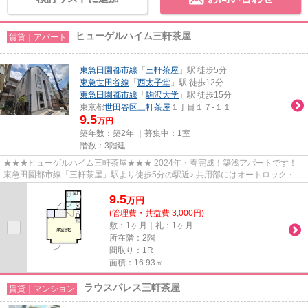
ヒューゲルハイム三軒茶屋
賃貸｜アパート
東急田園都市線
「
三軒茶屋
」駅 徒歩5分
東急世田谷線
「
西太子堂
」駅 徒歩12分
東急田園都市線
「
駒沢大学
」駅 徒歩15分
東京都
世田谷区
三軒茶屋
１丁目１７-１１
9.5
万円
築年数：築2年 ｜募集中：
1室
階数：3階建
★★★ヒューゲルハイム三軒茶屋★★★ 2024年・春完成！築浅アパートです！
東急田園都市線「三軒茶屋」駅より徒歩5分の駅近♪ 共用部にはオートロック・宅
配ボックスあります！
9.5
万
円
(管理費・共益費 3,000円)
敷：1ヶ月｜礼：1ヶ月
所在階：2階
間取り：1R
面積：16.93㎡
ラウスパレス三軒茶屋
賃貸｜マンション