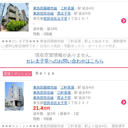
東急田園都市線
「
三軒茶屋
」駅 徒歩4分
東急世田谷線
「
西太子堂
」駅 徒歩5分
東京都
世田谷区
太子堂
４丁目１９-７
-
築年数：築18年
階数：3階建
★★★セレ太子堂★★★ 東急田園都市線「三軒茶屋」駅より徒歩４分。 通勤通学
に便利な駅近物件です！ 日当たり良好・宅配ボックス・オートロック付き。
現在空室情報がありません。
セレ太子堂へのお問い合わせはこちら
Ｎｅｌｙｓ
賃貸｜マンション
東急田園都市線
「
三軒茶屋
」駅 徒歩4分
東急世田谷線
「
三軒茶屋
」駅 徒歩4分
東急世田谷線
「
西太子堂
」駅 徒歩7分
東京都
世田谷区
太子堂
２丁目２３-７
21.4
万円
築年数：築3年 ｜募集中：
1室
階数：5階建
★★★Ｎｅｌｙｓ★★★ 東急田園都市線「三軒茶屋」駅より徒歩4分。 通勤通学