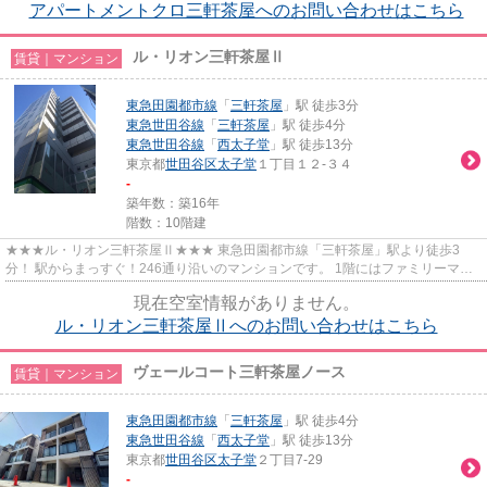
アパートメントクロ三軒茶屋へのお問い合わせはこちら
ル・リオン三軒茶屋Ⅱ
賃貸｜マンション
東急田園都市線
「
三軒茶屋
」駅 徒歩3分
東急世田谷線
「
三軒茶屋
」駅 徒歩4分
東急世田谷線
「
西太子堂
」駅 徒歩13分
東京都
世田谷区
太子堂
１丁目１２-３４
-
築年数：築16年
階数：10階建
★★★ル・リオン三軒茶屋Ⅱ★★★ 東急田園都市線「三軒茶屋」駅より徒歩3
分！ 駅からまっすぐ！246通り沿いのマンションです。 1階にはファミリーマー
トが入っています。 ペット飼育ご相談...
現在空室情報がありません。
ル・リオン三軒茶屋Ⅱへのお問い合わせはこちら
ヴェールコート三軒茶屋ノース
賃貸｜マンション
東急田園都市線
「
三軒茶屋
」駅 徒歩4分
東急世田谷線
「
西太子堂
」駅 徒歩13分
東京都
世田谷区
太子堂
２丁目7-29
-