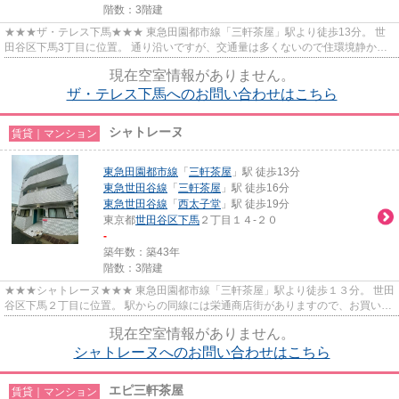
階数：3階建
★★★ザ・テレス下馬★★★ 東急田園都市線「三軒茶屋」駅より徒歩13分。 世
田谷区下馬3丁目に位置。 通り沿いですが、交通量は多くないので住環境静か。
駅まで少し歩きますが、徒歩1分で...
現在空室情報がありません。
ザ・テレス下馬へのお問い合わせはこちら
シャトレーヌ
賃貸｜マンション
東急田園都市線
「
三軒茶屋
」駅 徒歩13分
東急世田谷線
「
三軒茶屋
」駅 徒歩16分
東急世田谷線
「
西太子堂
」駅 徒歩19分
東京都
世田谷区
下馬
２丁目１４-２０
-
築年数：築43年
階数：3階建
★★★シャトレーヌ★★★ 東急田園都市線「三軒茶屋」駅より徒歩１３分。 世田
谷区下馬２丁目に位置。 駅からの同線には栄通商店街がありますので、お買い物
便利！ 徒歩１分には中目黒経由...
現在空室情報がありません。
シャトレーヌへのお問い合わせはこちら
エピ三軒茶屋
賃貸｜マンション