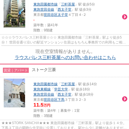
東急田園都市線
「
三軒茶屋
」駅 徒歩5分
東急世田谷線
「
西太子堂
」駅 徒歩3分
東京都
世田谷区
太子堂
４丁目４-２
-
築年数：築41年
階数：9階建
☆☆☆ラウスパレス三軒茶屋☆☆☆ 東急田園都市線「三軒茶屋」駅より徒歩5
分！ 世田谷通り沿いの駅近マンション♪ 住居はもちろん事務所での利用もご相談
可能です。
現在空室情報がありません。
ラウスパレス三軒茶屋へのお問い合わせはこちら
ストーク三茶
賃貸｜アパート
東急田園都市線
「
三軒茶屋
」駅 徒歩14分
東急東横線
「
学芸大学
」駅 徒歩18分
東急世田谷線
「
西太子堂
」駅 徒歩18分
東京都
世田谷区
下馬
３丁目３２-３
11.5
万円
築年数：築4年 ｜募集中：
1室
階数：3階建
★★★STORK SANCHA★★★ 東急田園都市線「三軒茶屋」駅より徒歩１４分。
下馬３丁目の閑静な住宅街に位置しております。 駅から少し距離がありますが、