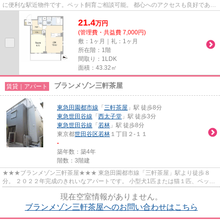
に便利な駅近物件です。ペット飼育ご相談可能。 都心へのアクセスも良好であり
ながら、周囲には緑豊かな公園や...
21.4
万
円
(管理費・共益費 7,000円)
敷：1ヶ月｜礼：1ヶ月
所在階：1階
間取り：1LDK
面積：43.32㎡
ブランメゾン三軒茶屋
賃貸｜アパート
東急田園都市線
「
三軒茶屋
」駅 徒歩8分
東急世田谷線
「
西太子堂
」駅 徒歩3分
東急世田谷線
「
若林
」駅 徒歩8分
東京都
世田谷区
若林
１丁目２-１１
-
築年数：築4年
階数：3階建
★★★ブランメゾン三軒茶屋★★★ 東急田園都市線「三軒茶屋」駅より徒歩８
分。 ２０２２年完成のきれいなアパートです。 小型犬1匹または猫１匹、ペット
飼育可能！
現在空室情報がありません。
ブランメゾン三軒茶屋へのお問い合わせはこちら