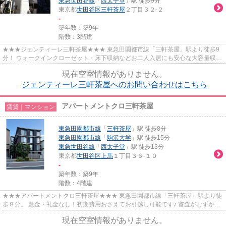
東急世田谷線
「
西太子堂
」駅 徒歩9分
東京都
世田谷区
三軒茶屋
２丁目３２-２
-
築年数：築9年
階数：3階建
★★★ジェンティーレ三軒茶屋★★★ 東急田園都市線「三軒茶屋」駅より徒歩9
分！ ウォークインクローゼット・床下収納などお二人入居にも安心な大容量収
納！ インターネット利用無料♪宅配ボ...
現在空室情報がありません。
ジェンティーレ三軒茶屋へのお問い合わせはこちら
アパートメントクロ三軒茶屋
賃貸｜マンション
東急田園都市線
「
三軒茶屋
」駅 徒歩8分
東急田園都市線
「
駒沢大学
」駅 徒歩15分
東急世田谷線
「
西太子堂
」駅 徒歩13分
東京都
世田谷区
上馬
１丁目３６-１０
-
築年数：築9年
階数：4階建
★★★アパートメントクロ三軒茶屋★★★ 東急田園都市線「三軒茶屋」駅より徒
歩８分。 敷金・礼金なし！初期費用おさえてお引越し可能です♪ 審査がむずかし
い方、高齢者の方もご相談ください。
現在空室情報がありません。