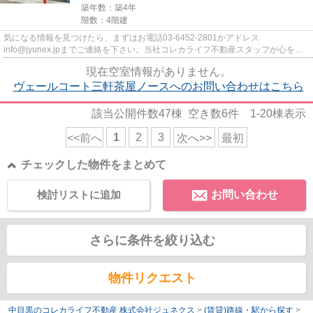
築年数：築4年
階数：4階建
気になる情報を見つけたら、まずはお電話03-6452-2801かアドレス
info@jyunex.jpまでご連絡を下さい。当社コレカライフ不動産スタッフが心を込
めた対応を致します。
現在空室情報がありません。
ヴェールコート三軒茶屋ノースへのお問い合わせはこちら
該当公開件数
47
棟 空き数
6
件
1-20
棟表示
1
2
3
<<前へ
次へ>>
最初
チェックした物件をまとめて
検討リストに追加
お問い合わせ
さらに条件を絞り込む
物件リクエスト
中目黒のコレカライフ不動産 株式会社ジュネクス
>
(賃貸)路線・駅から探す
>