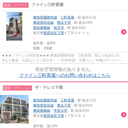
ファイン三軒茶屋
賃貸｜アパート
東急田園都市線
「
三軒茶屋
」駅 徒歩11分
東急世田谷線
「
西太子堂
」駅 徒歩19分
東急東横線
「
祐天寺
」駅 徒歩18分
東京都
世田谷区
下馬
１丁目３４-１３
-
築年数：築9年
階数：2階建
★★★ファイン三軒茶屋★★★ 東急田園都市線「三軒茶屋」駅より徒歩11分。
今なら敷金・礼金なしでご紹介中！！ 2016年築 可愛らしい外観のアパートで
す♪
現在空室情報がありません。
ファイン三軒茶屋へのお問い合わせはこちら
ザ・テレス下馬
賃貸｜マンション
東急田園都市線
「
三軒茶屋
」駅 徒歩12分
東急世田谷線
「
西太子堂
」駅 徒歩20分
東急東横線
「
学芸大学
」駅 徒歩20分
東京都
世田谷区
下馬
３丁目３８-３
-
築年数：築19年