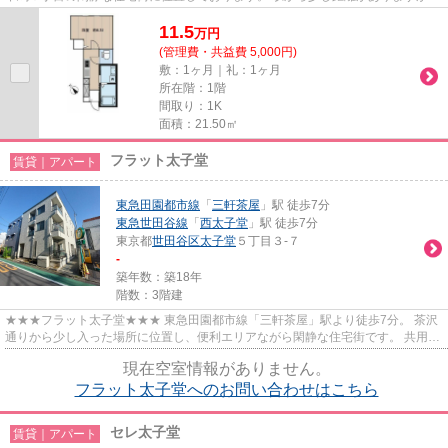
徒歩１分に渋谷行きと、中目黒経由目...
11.5
万
円
(管理費・共益費 5,000円)
敷：1ヶ月｜礼：1ヶ月
所在階：1階
間取り：1K
面積：21.50㎡
フラット太子堂
賃貸｜アパート
東急田園都市線
「
三軒茶屋
」駅 徒歩7分
東急世田谷線
「
西太子堂
」駅 徒歩7分
東京都
世田谷区
太子堂
５丁目３-７
-
築年数：築18年
階数：3階建
★★★フラット太子堂★★★ 東急田園都市線「三軒茶屋」駅より徒歩7分。 茶沢
通りから少し入った場所に位置し、便利エリアながら閑静な住宅街です。 共用部
にはオートロック付きで安心のセ...
現在空室情報がありません。
フラット太子堂へのお問い合わせはこちら
セレ太子堂
賃貸｜アパート