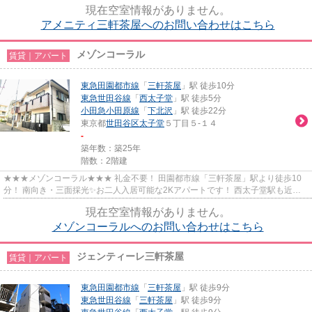
現在空室情報がありません。
アメニティ三軒茶屋へのお問い合わせはこちら
メゾンコーラル
賃貸｜アパート
東急田園都市線
「
三軒茶屋
」駅 徒歩10分
東急世田谷線
「
西太子堂
」駅 徒歩5分
小田急小田原線
「
下北沢
」駅 徒歩22分
東京都
世田谷区
太子堂
５丁目５-１４
-
築年数：築25年
階数：2階建
★★★メゾンコーラル★★★ 礼金不要！ 田園都市線「三軒茶屋」駅より徒歩10
分！ 南向き・三面採光✨お二人入居可能な2Kアパートです！ 西太子堂駅も近い
ため、世田谷線ユーザーにもオススメ！
現在空室情報がありません。
メゾンコーラルへのお問い合わせはこちら
ジェンティーレ三軒茶屋
賃貸｜アパート
東急田園都市線
「
三軒茶屋
」駅 徒歩9分
東急世田谷線
「
三軒茶屋
」駅 徒歩9分