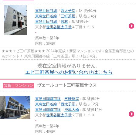
東急世田谷線
「
西太子堂
」駅 徒歩1分
東急世田谷線
「
三軒茶屋
」駅 徒歩4分
東急世田谷線
「
若林
」駅 徒歩9分
東京都
世田谷区
太子堂
４丁目１２-５
-
築年数：築2年
階数：3階建
★★★エピ三軒茶屋★★★ 2024年完成！新築マンションです♪ 全居室角部屋なの
もポイント！ 東急田園都市線「三軒茶屋」駅より徒歩4分。
現在空室情報がありません。
エピ三軒茶屋へのお問い合わせはこちら
ヴェールコート三軒茶屋サウス
賃貸｜マンション
東急田園都市線
「
三軒茶屋
」駅 徒歩5分
東急世田谷線
「
西太子堂
」駅 徒歩12分
東急田園都市線
「
池尻大橋
」駅 徒歩14分
東京都
世田谷区
太子堂
２丁目７-３０
-
築年数：築4年
階数：4階建