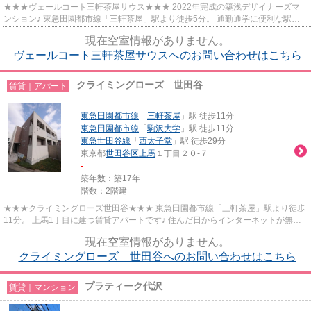
★★★ヴェールコート三軒茶屋サウス★★★ 2022年完成の築浅デザイナーズマ
ンション♪ 東急田園都市線「三軒茶屋」駅より徒歩5分。 通勤通学に便利な駅近
物件です。 ヘリンボーンの床が特徴的。
現在空室情報がありません。
ヴェールコート三軒茶屋サウスへのお問い合わせはこちら
クライミングローズ 世田谷
賃貸｜アパート
東急田園都市線
「
三軒茶屋
」駅 徒歩11分
東急田園都市線
「
駒沢大学
」駅 徒歩11分
東急世田谷線
「
西太子堂
」駅 徒歩29分
東京都
世田谷区
上馬
１丁目２０-７
-
築年数：築17年
階数：2階建
★★★クライミングローズ世田谷★★★ 東急田園都市線「三軒茶屋」駅より徒歩
11分。 上馬1丁目に建つ賃貸アパートです♪ 住んだ日からインターネットが無料
で使えます。 追い焚き・浴室乾燥...
現在空室情報がありません。
クライミングローズ 世田谷へのお問い合わせはこちら
プラティーク代沢
賃貸｜マンション